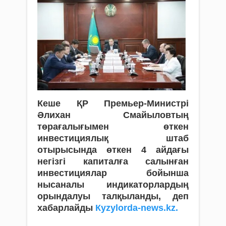
Кеше ҚР Премьер-Министрі
Әлихан Смайыловтың
төрағалығымен өткен
инвестициялық штаб
отырысында өткен 4 айдағы
негізгі капиталға салынған
инвестициялар бойынша
нысаналы индикаторлардың
орындалуы талқыланды, деп
хабарлайды
Кyzylorda-news.kz.