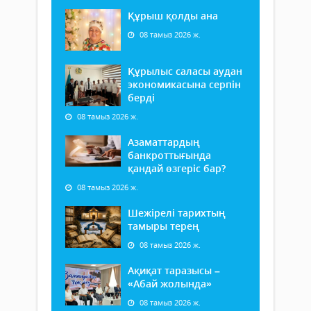
Құрыш қолды ана
08 тамыз 2026 ж.
Құрылыс саласы аудан
экономикасына серпін
берді
08 тамыз 2026 ж.
Азаматтардың
банкроттығында
қандай өзгеріс бар?
08 тамыз 2026 ж.
Шежірелі тарихтың
тамыры терең
08 тамыз 2026 ж.
Ақиқат таразысы –
«Абай жолында»
08 тамыз 2026 ж.