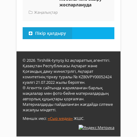
жоспарлануда
Жаңалықтар
Пікір қалдыру
© 2026. Tirshilik-tynysy.kz ақпараттық агенттігі.
Қазақстан Республикасы Ақпарат және
Қоғамдық даму министрлігі, Ақпарат
комитетінің тіркеу туралы № KZ80VPY00052424
куәлігі 21.07.2022 жылы берілген.
® Агенттік сайтында жарияланған барлық
мақалалар мен фото-бейне материалдардың
авторлық құқықтары қорғалған.
Материалдарды пайдаланған жағдайда сілтеме
жасалуы міндетті.
Меншік иесі:
«Сыр медиа»
ЖШС.