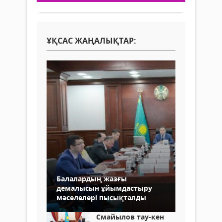
ҰҚСАС ЖАҢАЛЫҚТАР:
Балалардың жазғы
демалысын ұйымдастыру
мәселелері пысықталды
Смайылов тау-кен