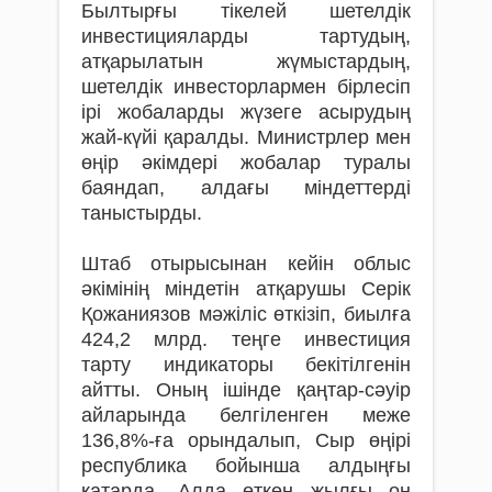
Былтырғы тікелей шетелдік
инвестицияларды тартудың,
атқарылатын жүмыстардың,
шетелдік инвесторлармен бірлесіп
ірі жобаларды жүзеге асырудың
жай-күйі қаралды. Министрлер мен
өңір әкімдері жобалар туралы
баяндап, алдағы міндеттерді
таныстырды.
Штаб отырысынан кейін облыс
әкімінің міндетін атқарушы Серік
Қожаниязов мәжіліс өткізіп, биылға
424,2 млрд. теңге инвестиция
тарту индикаторы бекітілгенін
айтты. Оның ішінде қаңтар-сәуір
айларында белгіленген меже
136,8%-ға орындалып, Сыр өңірі
республика бойынша алдыңғы
қатарда. Алда өткен жылғы оң