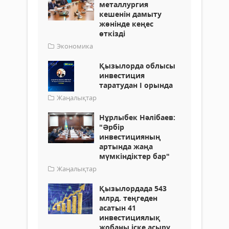
металлургия
кешенін дамыту
жөнінде кеңес
өткізді
Экономика
Қызылорда облысы
инвестиция
таратудан І орында
Жаңалықтар
Нұрлыбек Нәлібаев:
"Әрбір
инвестицияның
артында жаңа
мүмкіндіктер бар"
Жаңалықтар
Қызылордада 543
млрд. теңгеден
асатын 41
инвестициялық
жобаны іске асыру