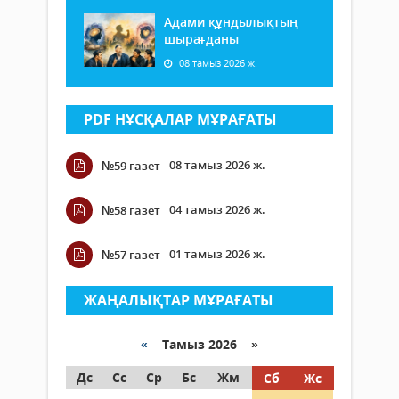
Адами құндылықтың
шырағданы
08 тамыз 2026 ж.
PDF НҰСҚАЛАР МҰРАҒАТЫ
08 тамыз 2026 ж.
№59 газет
04 тамыз 2026 ж.
№58 газет
01 тамыз 2026 ж.
№57 газет
ЖАҢАЛЫҚТАР МҰРАҒАТЫ
«
Тамыз 2026 »
Дс
Сс
Ср
Бс
Жм
Сб
Жс