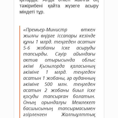
тәжірибені қайта жүзеге асыру
міндеті тұр.
«Премьер-Министр өткен
жылғы өңірге іссапары кезінде
құны 1 млрд. теңгеден асатын
5-6 жобаны іске асыруды
тапсырды. Сәуір айындағы
актив отырысында облыс
әкімі Қызылорда қаласының
әкіміне 1 млрд. теңгеден
асатын 1 жобаны, әр ауданның
әкіміне 500 млн. теңгеден
асатын 2 жобаны биыл іске
қосуды тапсырған болатын.
Оның орындалуы Мемлекет
басшысының тапсырмасымен
әзірленген Жалпыұлттық