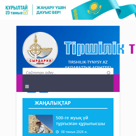
TIRSHILIK-TYNYSY.KZ
АҚПАРАТТЫҚ АГЕНТТІГІ
ЖАҢАЛЫҚТАР
500-ге жуық үй
тұрғызған құрылысшы
08 тамыз 2026 ж.