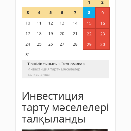
1
2
3
4
5
6
7
8
9
10
11
12
13
14
15
16
17
18
19
20
21
22
23
24
25
26
27
28
29
30
31
Тіршілік тынысы
»
Экономика
»
Инвестиция тарту мәселелері
талқыланды
Инвестиция
тарту мәселелері
талқыланды