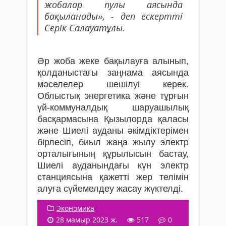
жобалар пулы аясында
бақыланады», - деп ескертті
Серік Салауатұлы.
Әр жоба жеке бақылауға алынып,
қолданыстағы заңнама аясында
мәселелер шешілуі керек.
Облыстық энергетика және тұрғын
үй-коммуналдық шаруашылық
басқармасына Қызылорда қаласы
және Шиелі ауданы әкімдіктерімен
бірлесіп, биыл жаңа жылу электр
орталығының құрылысын бастау,
Шиелі ауданындағы күн электр
станциясына қажетті жер телімін
алуға сүйемелдеу жасау жүктелді.
Экономика
28 мамыр 2023 ж.
517
0