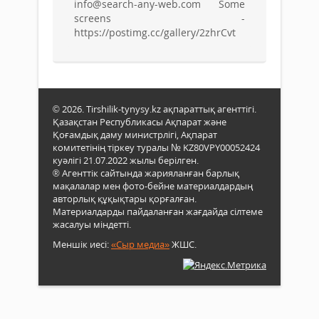
info@search-any-web.com Some
screens -
https://postimg.cc/gallery/2zhrCvt
© 2026. Tirshilik-tynysy.kz ақпараттық агенттігі.
Қазақстан Республикасы Ақпарат және
Қоғамдық даму министрлігі, Ақпарат
комитетінің тіркеу туралы № KZ80VPY00052424
куәлігі 21.07.2022 жылы берілген.
® Агенттік сайтында жарияланған барлық
мақалалар мен фото-бейне материалдардың
авторлық құқықтары қорғалған.
Материалдарды пайдаланған жағдайда сілтеме
жасалуы міндетті.
Меншік иесі:
«Сыр медиа»
ЖШС.