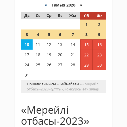
«
Тамыз 2026 »
Дс
Сс
Ср
Бс
Жм
Сб
Жс
1
2
3
4
5
6
7
8
9
10
11
12
13
14
15
16
17
18
19
20
21
22
23
24
25
26
27
28
29
30
31
Тіршілік тынысы
»
Бейнебаян
» «Мерейлі
отбасы-2023» ұлттық конкурсы өткізіледі
«Мерейлі
отбасы-2023»