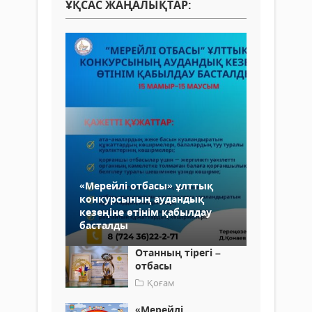
ҰҚСАС ЖАҢАЛЫҚТАР:
«Мерейлі отбасы» ұлттық
конкурсының аудандық
кезеңіне өтінім қабылдау
басталды
Отанның тірегі –
отбасы
Қоғам
«Мерейлі