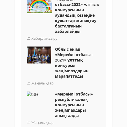
отбасы-2022» ұлттық
конкурсының
аудандық кезеңіне
құжаттар жинақтау
басталғанын
хабарлайды
Хабарландыру
Облыс әкімі
«Мерейлі отбасы -
2021» ұлттық
конкурсы
жеңімпаздарын
марапаттады
Жаңалықтар
«Мерейлi отбасы»
республикалық
конкурсының
жеңімпаздары
анықталды
Жаңалықтар