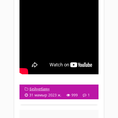
Бейнебаян
31 мамыр 2023 ж.
999
1