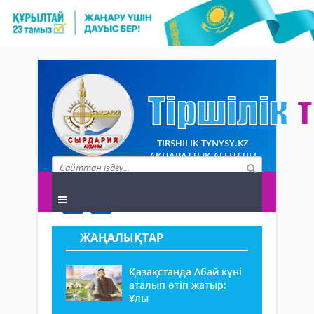
TIRSHILIK-TYNYSY.KZ
АҚПАРАТТЫҚ АГЕНТТІГІ
ЖАҢАЛЫҚТАР
Қазақстанда Абай күні
аталып өтіп жатыр:
Ұлы