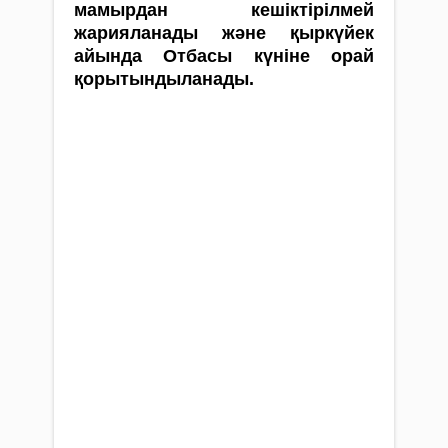
мамырдан кешіктірілмей
жарияланады және қыркүйек
айында Отбасы күніне орай
қорытындыланады.