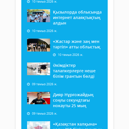
10 тамыз 2026 ж.
Қызылорда облысында
интернет алаяқтықтың
алдын
10 тамыз 2026 ж.
«Жастар және заң мен
тәртіп» атты облыстық
10 тамыз 2026 ж.
Әкімдіктер
талапкерлерге неше
білім грантын бөлді
09 тамыз 2026 ж.
Дияр Нұрғожайдың
соңғы секундтағы
нокауты 25 мың
09 тамыз 2026 ж.
«Қазақстан халқына»