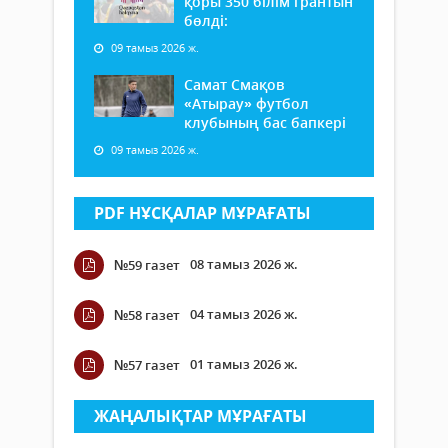
қоры 350 білім грантын
бөлді:
09 тамыз 2026 ж.
Самат Смақов
«Атырау» футбол
клубының бас бапкері
09 тамыз 2026 ж.
PDF НҰСҚАЛАР МҰРАҒАТЫ
08 тамыз 2026 ж.
№59 газет
04 тамыз 2026 ж.
№58 газет
01 тамыз 2026 ж.
№57 газет
ЖАҢАЛЫҚТАР МҰРАҒАТЫ