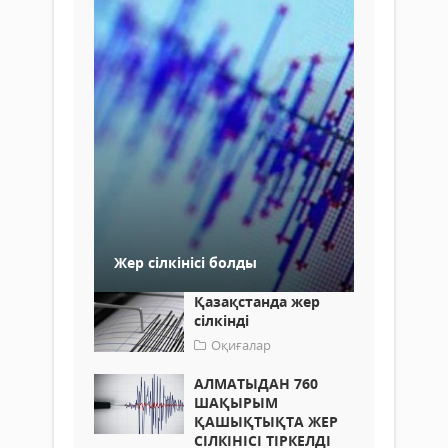
Жер сілкінісі болды
Қазақстанда жер
сілкінді
Оқиғалар
АЛМАТЫДАН 760
ШАҚЫРЫМ
ҚАШЫҚТЫҚТА ЖЕР
СІЛКІНІСІ ТІРКЕЛДІ