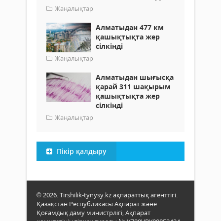
Жаңалықтар
Алматыдан 477 км
қашықтықта жер
сілкінді
Жаңалықтар
Алматыдан шығысқа
қарай 311 шақырым
қашықтықта жер
сілкінді
Жаңалықтар
Пікір қалдыру
© 2026. Tirshilik-tynysy.kz ақпараттық агенттігі.
Қазақстан Республикасы Ақпарат және
Қоғамдық даму министрлігі, Ақпарат