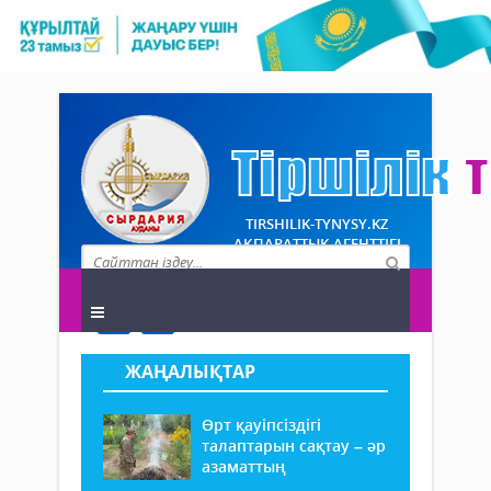
TIRSHILIK-TYNYSY.KZ
АҚПАРАТТЫҚ АГЕНТТІГІ
ЖАҢАЛЫҚТАР
Өрт қауіпсіздігі
талаптарын сақтау – әр
азаматтың