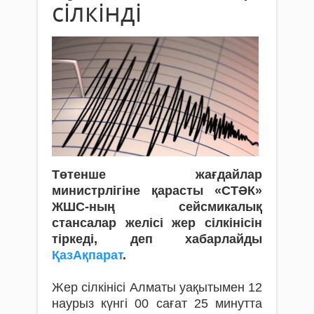
сілкінді
Төтенше жағдайлар
министрлігіне қарасты «СТӘК»
ЖШС-ның сейсмикалық
стансалар желісі жер сілкінісін
тіркеді, деп хабарлайды
ҚазАқпарат
.
Жер сілкінісі Алматы уақытымен 12
наурыз күнгі 00 сағат 25 минутта