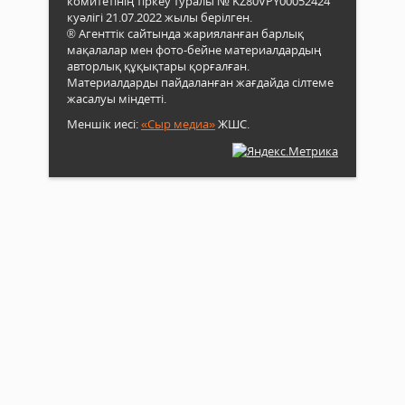
комитетінің тіркеу туралы № KZ80VPY00052424
куәлігі 21.07.2022 жылы берілген.
® Агенттік сайтында жарияланған барлық
мақалалар мен фото-бейне материалдардың
авторлық құқықтары қорғалған.
Материалдарды пайдаланған жағдайда сілтеме
жасалуы міндетті.
Меншік иесі:
«Сыр медиа»
ЖШС.