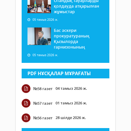
Отандық тауарларды
қолдауда атқарылған
жұмыстар
05 тамыз 2026 ж.
Бас әскери
прокуратураның
Қызылорда
гарнизонының
05 тамыз 2026 ж.
PDF НҰСҚАЛАР МҰРАҒАТЫ
04 тамыз 2026 ж.
№58 газет
01 тамыз 2026 ж.
№57 газет
28 шілде 2026 ж.
№56 газет