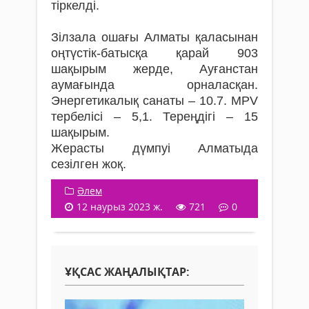
тіркелді.
Зілзала ошағы Алматы қаласынан
оңтүстік-батысқа қарай 903
шақырым жерде, Ауғанстан
аумағында орналасқан.
Энергетикалық санаты – 10.7. MPV
тербелісі – 5,1. Тереңдігі – 15
шақырым.
Жерасты дүмпуі Алматыда
сезілген жоқ.
Әлем
12 наурыз 2023 ж.
721
0
ҰҚСАС ЖАҢАЛЫҚТАР: