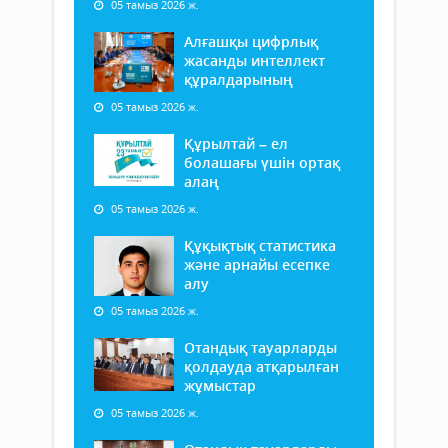
05 тамыз 2026 ж.
Алғашқы цифрлық
жасанды интеллект
құралдарының
05 тамыз 2026 ж.
Құрылтай – ел
болашағы үшін ортақ
алаң
05 тамыз 2026 ж.
Құқықтық статистика
және арнайы есепке
алу
05 тамыз 2026 ж.
Отандық тауарларды
қолдауда атқарылған
жұмыстар
05 тамыз 2026 ж.