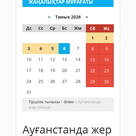
ЖАҢАЛЫҚТАР МҰРАҒАТЫ
«
Тамыз 2026 »
Дс
Сс
Ср
Бс
Жм
Сб
Жс
1
2
3
4
5
6
7
8
9
10
11
12
13
14
15
16
17
18
19
20
21
22
23
24
25
26
27
28
29
30
31
Тіршілік тынысы
»
Әлем
» Ауғанстанда
жер сілкінді
Ауғанстанда жер