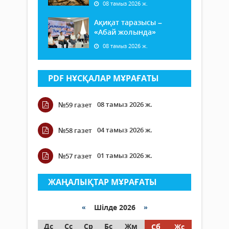
08 тамыз 2026 ж.
Ақиқат таразысы –
«Абай жолында»
08 тамыз 2026 ж.
PDF НҰСҚАЛАР МҰРАҒАТЫ
08 тамыз 2026 ж.
№59 газет
04 тамыз 2026 ж.
№58 газет
01 тамыз 2026 ж.
№57 газет
ЖАҢАЛЫҚТАР МҰРАҒАТЫ
«
Шілде 2026
»
Дс
Сс
Ср
Бс
Жм
Сб
Жс