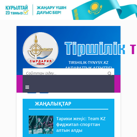
TIRSHILIK-TYNYSY.KZ
АҚПАРАТТЫҚ АГЕНТТІГІ
ЖАҢАЛЫҚТАР
Тарихи жеңіс: Team KZ
фиджитал-спорттан
алтын алды