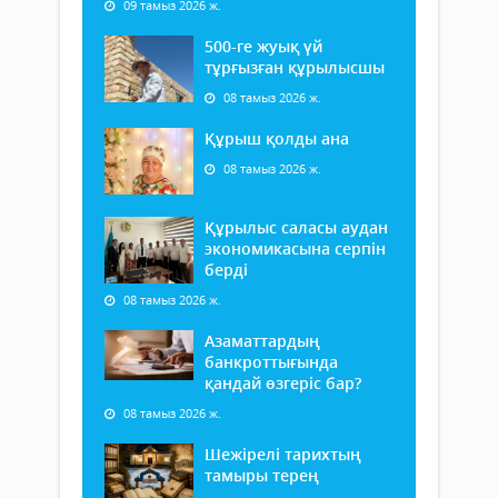
09 тамыз 2026 ж.
500-ге жуық үй
тұрғызған құрылысшы
08 тамыз 2026 ж.
Құрыш қолды ана
08 тамыз 2026 ж.
Құрылыс саласы аудан
экономикасына серпін
берді
08 тамыз 2026 ж.
Азаматтардың
банкроттығында
қандай өзгеріс бар?
08 тамыз 2026 ж.
Шежірелі тарихтың
тамыры терең