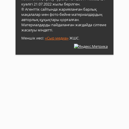
куәлігі 21.07.2022 жылы берілген.
еркі
® Агенттік сайтында жарияланған барлық
форм
мақалалар мен фото-бейне материалдардың
кезд
авторлық құқықтары қорғалған.
өткіз
Материалдарды пайдаланған жағдайда сілтеме
Онд
жасалуы міндетті.
жаст
саяс
Меншік иесі:
«Сыр медиа»
ЖШС.
дамы
білім
беру
жүйе
жетіл
кәсіп
жас
қоға
баст
қолд
жән
өңір
әлеу
экон
тұрғ
дамы