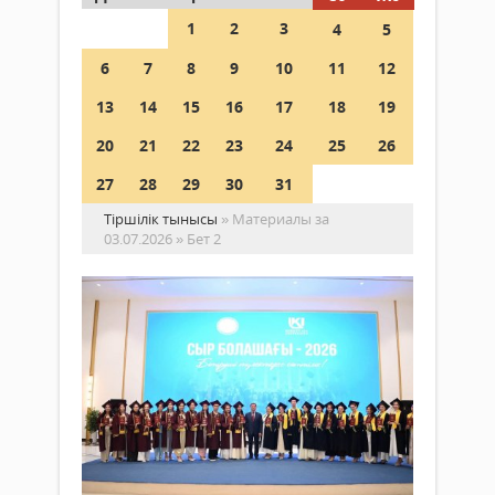
1
2
3
4
5
6
7
8
9
10
11
12
13
14
15
16
17
18
19
20
21
22
23
24
25
26
27
28
29
30
31
Тіршілік тынысы
» Материалы за
03.07.2026 » Бет 2
Ма
тү
ди
та
Қоғам
Обл
03 шілде
әкімі
2026 ж.
Мұр
691
Ерге
0
Қор
Толығырақ