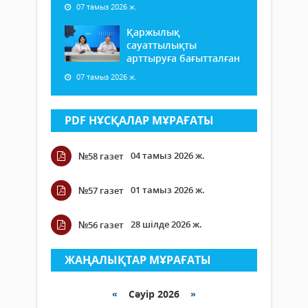
07 тамыз 2026 ж.
Қаржылық
сауаттылықты
арттыруға бағытталған
07 тамыз 2026 ж.
PDF НҰСҚАЛАР МҰРАҒАТЫ
04 тамыз 2026 ж.
№58 газет
01 тамыз 2026 ж.
№57 газет
28 шілде 2026 ж.
№56 газет
ЖАҢАЛЫҚТАР МҰРАҒАТЫ
«
Сәуір 2026
»