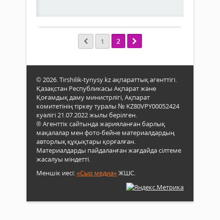
Толығырақ
2
1
© 2026. Tirshilik-tynysy.kz ақпараттық агенттігі.
Қазақстан Республикасы Ақпарат және
Қоғамдық даму министрлігі, Ақпарат
комитетінің тіркеу туралы № KZ80VPY00052424
куәлігі 21.07.2022 жылы берілген.
® Агенттік сайтында жарияланған барлық
мақалалар мен фото-бейне материалдардың
авторлық құқықтары қорғалған.
Материалдарды пайдаланған жағдайда сілтеме
жасалуы міндетті.
Меншік иесі:
«Сыр медиа»
ЖШС.