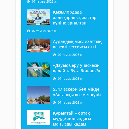
07 тамыз 2026 ж.
Қызылордада
халықаралық жастар
күніне арналған
07 тамыз 2026 ж.
Аудандық мәслихаттың
кезекті сессиясы өтті
07 тамыз 2026 ж.
«Дауыс беру учаскесін
қалай табуға болады?»
07 тамыз 2026 ж.
5547 әскери бөлімінде
«Алғашқы қызмет күні»
07 тамыз 2026 ж.
Құрылтай – ортақ
мүдде жолындағы
маңызды қадам