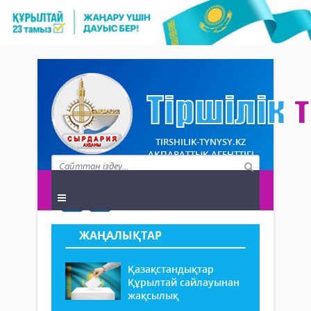
TIRSHILIK-TYNYSY.KZ
АҚПАРАТТЫҚ АГЕНТТІГІ
ЖАҢАЛЫҚТАР
Қазақстандықтар
Құрылтай сайлауынан
жақсылық