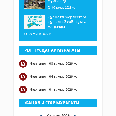
жүргізілді
09 тамыз 2026 ж.
Құрметті жерлестер!
Құрылтай сайлауы –
маңызды
09 тамыз 2026 ж.
PDF НҰСҚАЛАР МҰРАҒАТЫ
08 тамыз 2026 ж.
№59 газет
04 тамыз 2026 ж.
№58 газет
01 тамыз 2026 ж.
№57 газет
ЖАҢАЛЫҚТАР МҰРАҒАТЫ
«
Қаңтар 2026
»