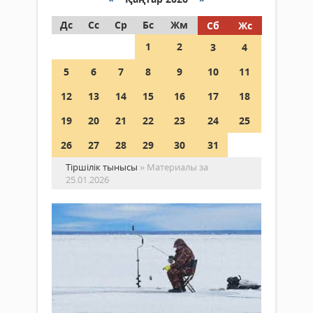
Дс
Сс
Ср
Бс
Жм
Сб
Жс
1
2
3
4
5
6
7
8
9
10
11
12
13
14
15
16
17
18
19
20
21
22
23
24
25
26
27
28
29
30
31
Тіршілік тынысы
» Материалы за
25.01.2026
Қы
ба
ау
Қоғам
қау
25
Қыс
қаңтар
мезг
2026 ж.
су
288