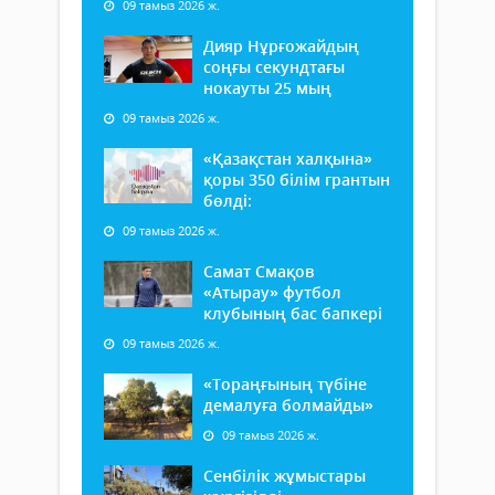
09 тамыз 2026 ж.
Дияр Нұрғожайдың
соңғы секундтағы
нокауты 25 мың
09 тамыз 2026 ж.
«Қазақстан халқына»
қоры 350 білім грантын
бөлді:
09 тамыз 2026 ж.
Самат Смақов
«Атырау» футбол
клубының бас бапкері
09 тамыз 2026 ж.
«Тораңғының түбіне
демалуға болмайды»
09 тамыз 2026 ж.
Сенбілік жұмыстары