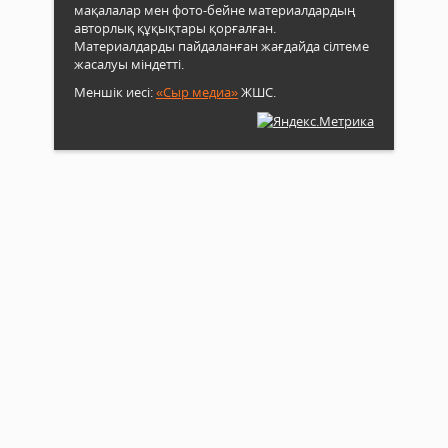
аста
мақалалар мен фото-бейне материалдардың
ұсы
авторлық құқықтары қорғалған.
келі
Материалдарды пайдаланған жағдайда сілтеме
түск
жасалуы міндетті.
ере
Меншік иесі:
«Сыр медиа»
ЖШС.
атап
өтке
жөн..