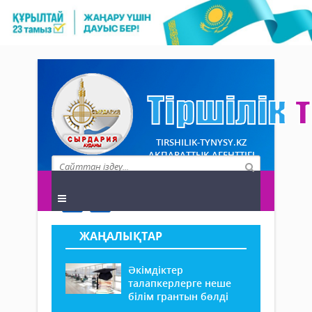
TIRSHILIK-TYNYSY.KZ
АҚПАРАТТЫҚ АГЕНТТІГІ
ЖАҢАЛЫҚТАР
Әкімдіктер
талапкерлерге неше
білім грантын бөлді