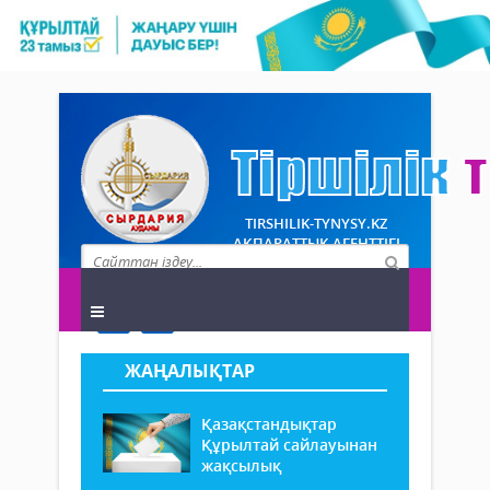
TIRSHILIK-TYNYSY.KZ
АҚПАРАТТЫҚ АГЕНТТІГІ
ЖАҢАЛЫҚТАР
Қазақстандықтар
Құрылтай сайлауынан
жақсылық