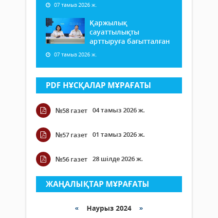
07 тамыз 2026 ж.
Қаржылық
сауаттылықты
арттыруға бағытталған
07 тамыз 2026 ж.
PDF НҰСҚАЛАР МҰРАҒАТЫ
04 тамыз 2026 ж.
№58 газет
01 тамыз 2026 ж.
№57 газет
28 шілде 2026 ж.
№56 газет
ЖАҢАЛЫҚТАР МҰРАҒАТЫ
«
Наурыз 2024
»