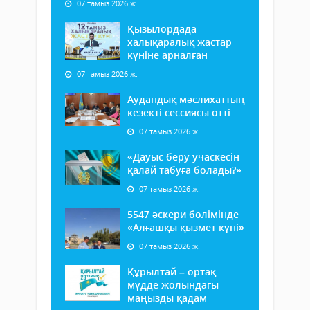
07 тамыз 2026 ж.
Қызылордада
халықаралық жастар
күніне арналған
07 тамыз 2026 ж.
Аудандық мәслихаттың
кезекті сессиясы өтті
07 тамыз 2026 ж.
«Дауыс беру учаскесін
қалай табуға болады?»
07 тамыз 2026 ж.
5547 әскери бөлімінде
«Алғашқы қызмет күні»
07 тамыз 2026 ж.
Құрылтай – ортақ
мүдде жолындағы
маңызды қадам