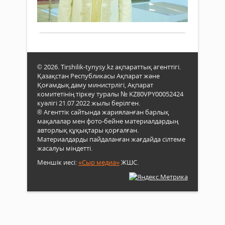
тә
жән
0
жай
ши
Толығырақ
жерл
өртк
Қаза
ора
мұс
адам
діни
да
бас
© 2026. Tirshilik-tynysy.kz ақпараттық агенттігі.
себе
төра
Қазақстан Республикасы Ақпарат және
бол
Бас
Қоғамдық даму министрлігі, Ақпарат
жатад
мүф
комитетінің тіркеу туралы № KZ80VPY00052424
Нау
куәлігі 21.07.2022 жылы берілген.
қаж
® Агенттік сайтында жарияланған барлық
Таға
мақалалар мен фото-бейне материалдардың
Қаза
авторлық құқықтары қорғалған.
халқ
Материалдарды пайдаланған жағдайда сілтеме
қаси
жасалуы міндетті.
Рама
Меншік иесі:
«Сыр медиа»
ЖШС.
айы
баст
құтт