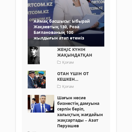
Аймақ басшысы: Ыбырай
Жақаевтың 130, Роза
Бағланованың 100
жылдығын атап өтеміз
ЖЕҢІС КҮНІН
ЖАҚЫНДАТҚАН
Қоғам
ОТАН ҮШІН ОТ
КЕШКЕН...
Қоғам
Шағын несие
бизнестің дамуына
серпін беріп,
халықтың жағдайын
жақсартады – Азат
Перуашев