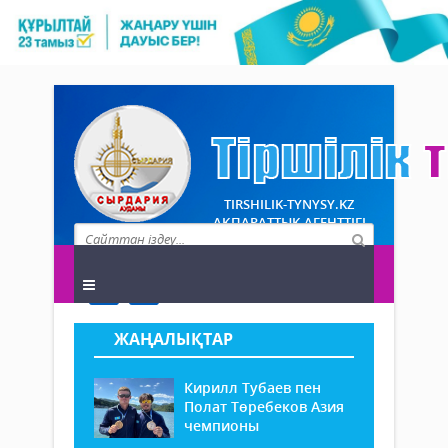
TIRSHILIK-TYNYSY.KZ
АҚПАРАТТЫҚ АГЕНТТІГІ
ЖАҢАЛЫҚТАР
Кирилл Тубаев пен
Полат Төребеков Азия
чемпионы