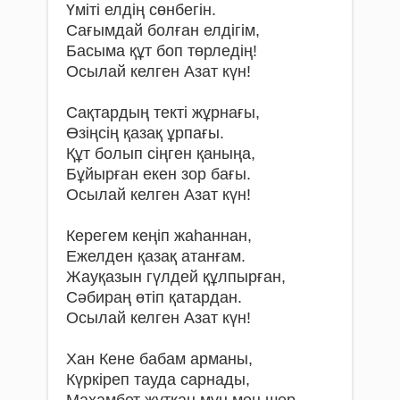
Үміті елдің сөнбегін.
Сағымдай болған елдігім,
Басыма құт боп төрледің!
Осылай келген Азат күн!
Сақтардың текті жұрнағы,
Өзіңсің қазақ ұрпағы.
Құт болып сіңген қаныңа,
Бұйырған екен зор бағы.
Осылай келген Азат күн!
Керегем кеңіп жаһаннан,
Ежелден қазақ атанғам.
Жауқазын гүлдей құлпырған,
Сәбираң өтіп қатардан.
Осылай келген Азат күн!
Хан Кене бабам арманы,
Күркіреп тауда сарнады,
Махамбет жұтқан мұң мен шер,