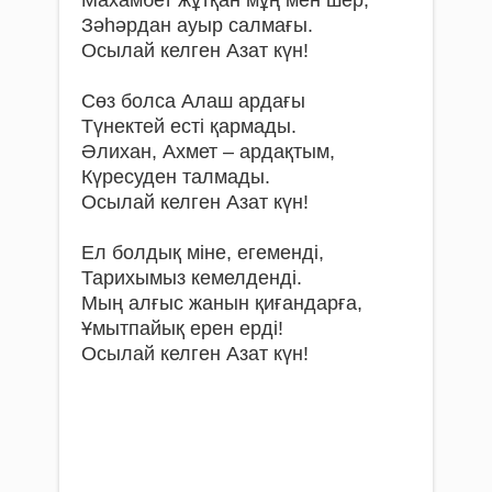
Зәһәрдан ауыр салмағы.
Осылай келген Азат күн!
Сөз болса Алаш ардағы
Түнектей есті қармады.
Әлихан, Ахмет – ардақтым,
Күресуден талмады.
Осылай келген Азат күн!
Ел болдық міне, егеменді,
Тарихымыз кемелденді.
Мың алғыс жанын қиғандарға,
Ұмытпайық ерен ерді!
Осылай келген Азат күн!