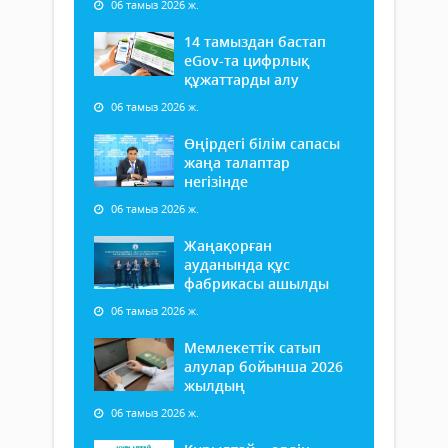
06 тамыз 2026 ж.
14 тамыздан бастап
еGov-та цифрлық
құжаттарды алу
06 тамыз 2026 ж.
Өңірдегі білім сапасы
жаңа талаптар
негізінде
06 тамыз 2026 ж.
Жаңақорған
ауданында құс
фабрикасы ашылды
06 тамыз 2026 ж.
Мемлекеттік сатып
алулар бойынша 2026
жылдың
06 тамыз 2026 ж.