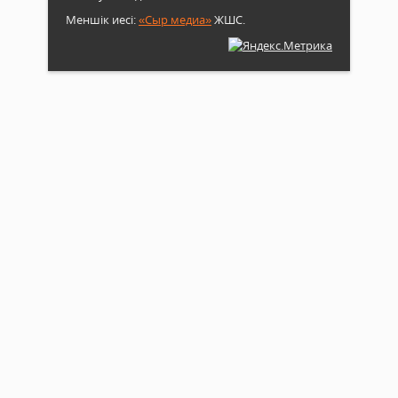
Меншік иесі:
«Сыр медиа»
ЖШС.