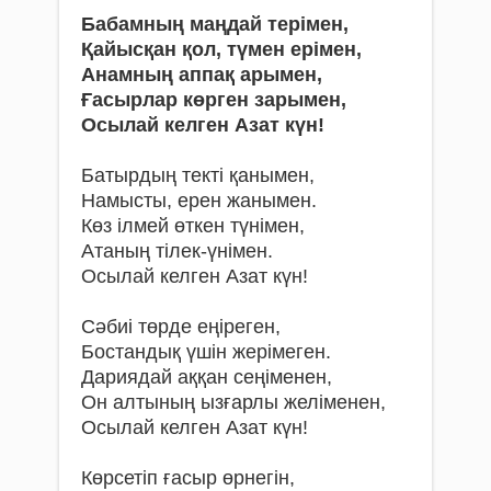
Бабамның маңдай терімен,
Қайысқан қол, түмен ерімен,
Анамның аппақ арымен,
Ғасырлар көрген зарымен,
Осылай келген Азат күн!
Батырдың текті қанымен,
Намысты, ерен жанымен.
Көз ілмей өткен түнімен,
Атаның тілек-үнімен.
Осылай келген Азат күн!
Сәбиі төрде еңіреген,
Бостандық үшін жерімеген.
Дариядай аққан сеңіменен,
Он алтының ызғарлы желіменен,
Осылай келген Азат күн!
Көрсетіп ғасыр өрнегін,