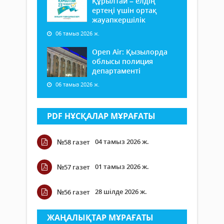
Құрылтай – елдің
ертеңі үшін ортақ
жауапкершілік
06 тамыз 2026 ж.
Open Air: Қызылорда
облысы полиция
департаменті
06 тамыз 2026 ж.
PDF НҰСҚАЛАР МҰРАҒАТЫ
04 тамыз 2026 ж.
№58 газет
01 тамыз 2026 ж.
№57 газет
28 шілде 2026 ж.
№56 газет
ЖАҢАЛЫҚТАР МҰРАҒАТЫ