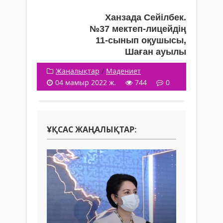
Ханзада Сейілбек.
№37 мектеп-лицейдің
11-сынып оқушысы,
Шаған ауылы
Жаңалықтар
/
Мәдениет
04 мамыр 2022 ж.
744
0
ҰҚСАС ЖАҢАЛЫҚТАР: