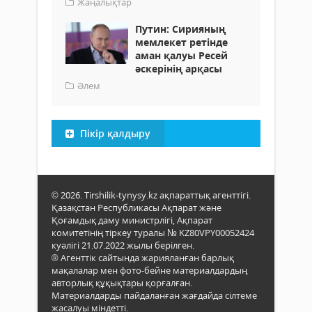
Жаңалықтар
Путин: Сирияның
мемлекет ретінде
аман қалуы Ресей
әскерінің арқасы
Әлем
Пікір қалдыру
© 2026. Tirshilik-tynysy.kz ақпараттық агенттігі.
Қазақстан Республикасы Ақпарат және
Қоғамдық даму министрлігі, Ақпарат
комитетінің тіркеу туралы № KZ80VPY00052424
куәлігі 21.07.2022 жылы берілген.
® Агенттік сайтында жарияланған барлық
мақалалар мен фото-бейне материалдардың
авторлық құқықтары қорғалған.
Материалдарды пайдаланған жағдайда сілтеме
жасалуы міндетті.