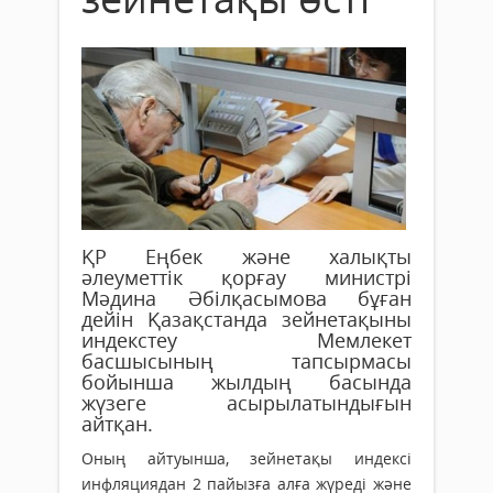
ҚР Еңбек және халықты
әлеуметтік қорғау министрі
Мәдина Әбілқасымова бұған
дейін Қазақстанда зейнетақыны
индекстеу Мемлекет
басшысының тапсырмасы
бойынша жылдың басында
жүзеге асырылатындығын
айтқан.
Оның айтуынша, зейнетақы индексі
инфляциядан 2 пайызға алға жүреді және