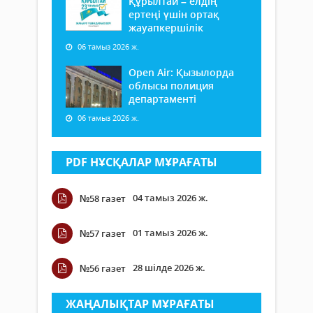
Құрылтай – елдің
ертеңі үшін ортақ
жауапкершілік
06 тамыз 2026 ж.
Open Air: Қызылорда
облысы полиция
департаменті
06 тамыз 2026 ж.
PDF НҰСҚАЛАР МҰРАҒАТЫ
04 тамыз 2026 ж.
№58 газет
01 тамыз 2026 ж.
№57 газет
28 шілде 2026 ж.
№56 газет
ЖАҢАЛЫҚТАР МҰРАҒАТЫ