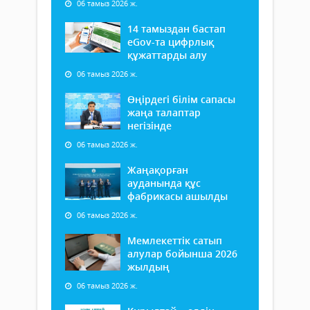
06 тамыз 2026 ж.
14 тамыздан бастап
еGov-та цифрлық
құжаттарды алу
06 тамыз 2026 ж.
Өңірдегі білім сапасы
жаңа талаптар
негізінде
06 тамыз 2026 ж.
Жаңақорған
ауданында құс
фабрикасы ашылды
06 тамыз 2026 ж.
Мемлекеттік сатып
алулар бойынша 2026
жылдың
06 тамыз 2026 ж.