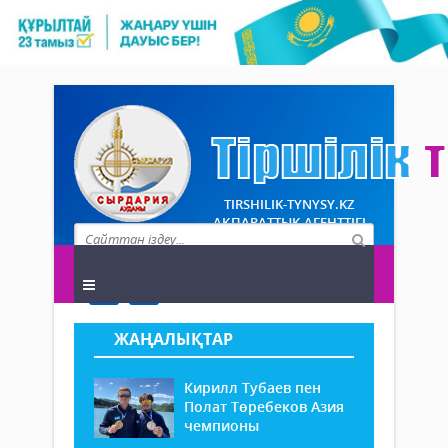
TIRSHILIK-TYNYSY.KZ
АҚПАРАТТЫҚ АГЕНТТІГІ
ЖАҢАЛЫҚТАР
Кирилл Тубаев пен
Полат Төребеков Азия
чемпионы