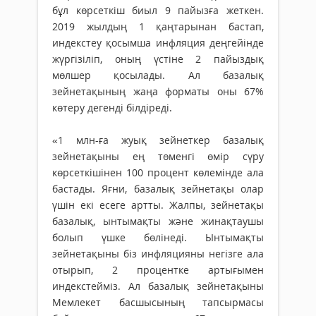
бұл көрсеткіш биыл 9 пайызға жеткен.
2019 жылдың 1 қаңтарынан бастап,
индекстеу қосымша инфляция деңгейінде
жүргізіліп, оның үстіне 2 пайыздық
мөлшер қосылады. Ал базалық
зейнетақының жаңа форматы оны 67%
көтеру дегенді білдіреді.
«1 млн-ға жуық зейнеткер базалық
зейнетақыны ең төменгі өмір сүру
көрсеткішінен 100 процент көлемінде ала
бастады. Яғни, базалық зейнетақы олар
үшін екі есеге артты. Жалпы, зейнетақы
базалық, ынтымақты және жинақтаушы
болып үшке бөлінеді. Ынтымақты
зейнетақыны біз инфляцияны негізге ала
отырып, 2 процентке артығымен
индекстейміз. Ал базалық зейнетақыны
Мемлекет басшысының тапсырмасы