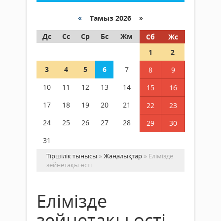
«
Тамыз 2026 »
Дс
Сс
Ср
Бс
Жм
Сб
Жс
1
2
3
4
5
6
7
8
9
10
11
12
13
14
15
16
17
18
19
20
21
22
23
24
25
26
27
28
29
30
31
Тіршілік тынысы
»
Жаңалықтар
» Елімізде
зейнетақы өсті
Елімізде
зейнетақы өсті