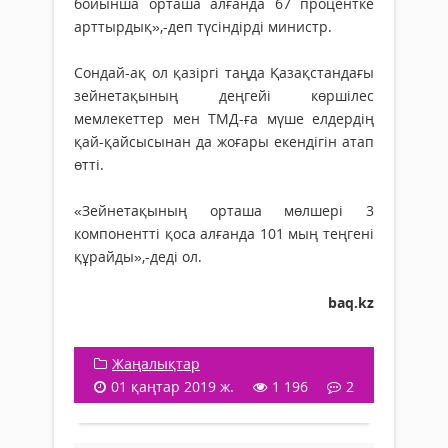
бойынша орташа алғанда 67 процентке
арттырдық»,-деп түсіндірді министр.
Сондай-ақ ол қазіргі таңда Қазақстандағы
зейнетақының деңгейі көршілес
мемлекеттер мен ТМД-ға мүше елдердің
қай-қайсысынан да жоғары екендігін атап
өтті.
«Зейнетақының орташа мөлшері 3
компонентті қоса алғанда 101 мың теңгені
құрайды»,-деді ол.
baq.kz
Жаңалықтар
01 қаңтар 2019 ж.
1 196
2