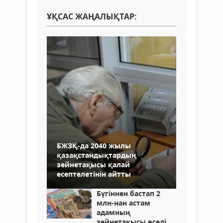
ҰҚСАС ЖАҢАЛЫҚТАР:
БЖЗҚ-да 2040 жылы
қазақстандықтардың
зейнетақысы қалай
есептелетінін айтты
Бүгіннен бастап 2
млн-нан астам
адамның
зейнетақысы өседі