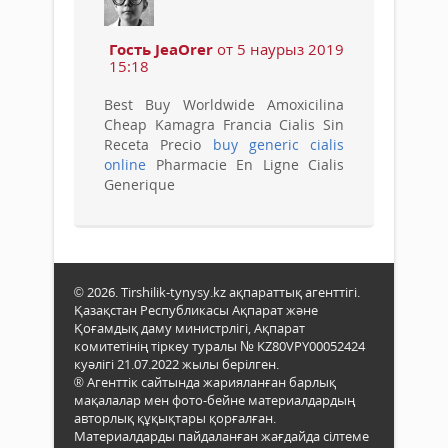
Гость JeaOrer
от 5 наурыз 2019
15:18
Best Buy Worldwide Amoxicilina
Cheap Kamagra Francia Cialis Sin
Receta Precio
buy generic cialis
online
Pharmacie En Ligne Cialis
Generique
© 2026. Tirshilik-tynysy.kz ақпараттық агенттігі.
Қазақстан Республикасы Ақпарат және
Қоғамдық даму министрлігі, Ақпарат
комитетінің тіркеу туралы № KZ80VPY00052424
куәлігі 21.07.2022 жылы берілген.
® Агенттік сайтында жарияланған барлық
мақалалар мен фото-бейне материалдардың
авторлық құқықтары қорғалған.
Материалдарды пайдаланған жағдайда сілтеме