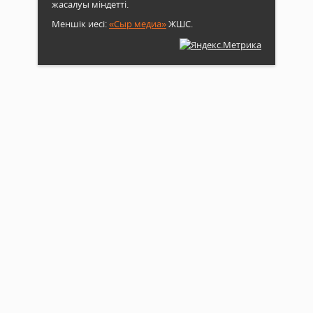
жасалуы міндетті.
Меншік иесі:
«Сыр медиа»
ЖШС.