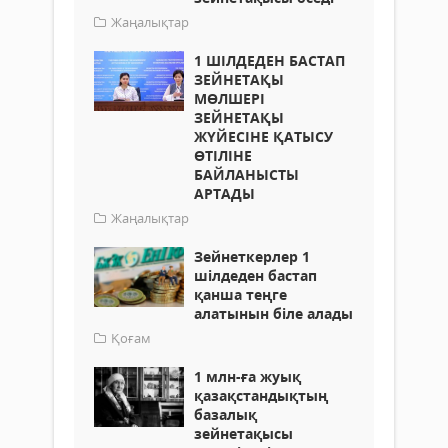
Жаңалықтар
1 ШІЛДЕДЕН БАСТАП
ЗЕЙНЕТАҚЫ
МӨЛШЕРІ
ЗЕЙНЕТАҚЫ
ЖҮЙЕСІНЕ ҚАТЫСУ
ӨТІЛІНЕ
БАЙЛАНЫСТЫ
АРТАДЫ
Жаңалықтар
Зейнеткерлер 1
шілдеден бастап
қанша теңге
алатынын біле алады
Қоғам
1 млн-ға жуық
қазақстандықтың
базалық
зейнетақысы