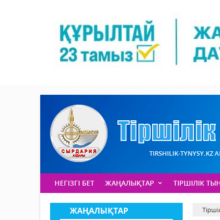
TIRSHILIK-TYNYSY.KZ 
НЕГІЗГІ БЕТ
ЖАҢАЛЫҚТАР
ТІРШІЛІК ТЫ
ЖАҢАЛЫҚТАР
Тірші