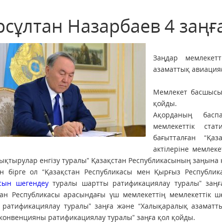
рсұлтан Назарбаев 4 заңғ
Заңдар мемлекетт
азаматтық авиация
Мемлекет басшыс
қойды.
Ақорданың баспа
мемлекеттік стат
бағытталған “Қаз
актілеріне мемлеке
ықтырулар енгізу туралы” Қазақстан Республикасының заңына 
н бірге ол “Қазақстан Республикасы мен Қырғыз Республи
сын шегендеу
туралы шартты ратификациялау туралы” заңға
тан Республикасы арасындағы үш мемлекеттің мемлекеттік ш
 ратификациялау туралы” заңға және “Халықаралық азаматты
конвенцияны ратификациялау туралы” заңға қол қойды.