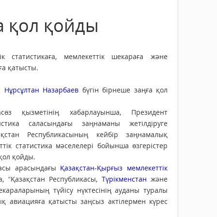
а қол қойды
ік статистикаға, мемлекеттік шекараға және
ға қатысты.
ы
Нұрсұлтан Назарбаев
бүгін бірнеше заңға қол
сөз қызметінің хабарлауынша, Президент
истика саласындағы заңнаманы жетілдіруге
ақстан Республикасының кейбір заңнамалық
ттік статистика мәселелері бойынша өзгерістер
қол қойды.
касы арасындағы
Қазақстан-Қырғыз мемлекеттік
, “Қазақстан Республикасы,
Түрікменстан
және
екараларының түйісу нүктесінің ауданы туралы
қ авиацияға қатысты заңсыз актілермен күрес