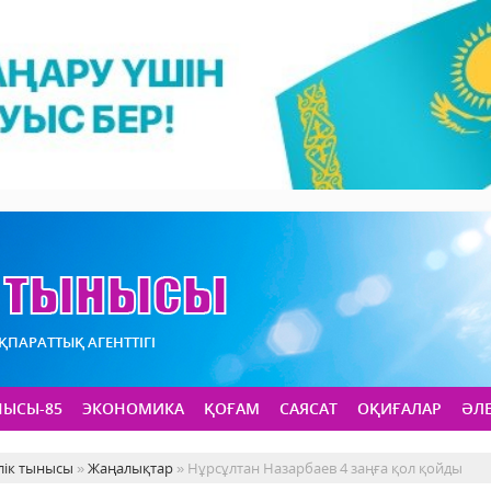
АҚПАРАТТЫҚ АГЕНТТІГІ
НЫСЫ-85
ЭКОНОМИКА
ҚОҒАМ
САЯСАТ
ОҚИҒАЛАР
ӘЛ
лік тынысы
»
Жаңалықтар
» Нұрсұлтан Назарбаев 4 заңға қол қойды