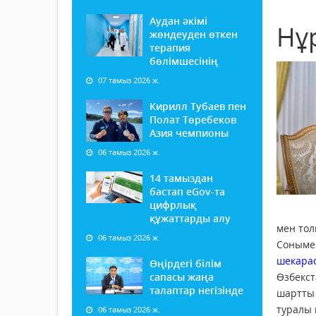
Аудан әкімі
Нұ
жөндеуден өткен
терапия
бөлімшесінің
07 тамыз 2026 ж.
Кирилл Тубаев пен
Полат Төребеков
Азия чемпионы
06 тамыз 2026 ж.
14 тамыздан
бастап еGov-та
цифрлық
құжаттарды алу
мен тол
06 тамыз 2026 ж.
Соныме
шекара
Өңірдегі білім
сапасы жаңа
Өзбекс
талаптар негізінде
шартты
туралы 
06 тамыз 2026 ж.