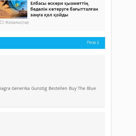
Елбасы әскери қызметтің
беделін көтеруге бағытталған
заңға қол қойды
Жаңалықтар
Пікір
2
iagra Generika Gunstig Bestellen Buy The Blue