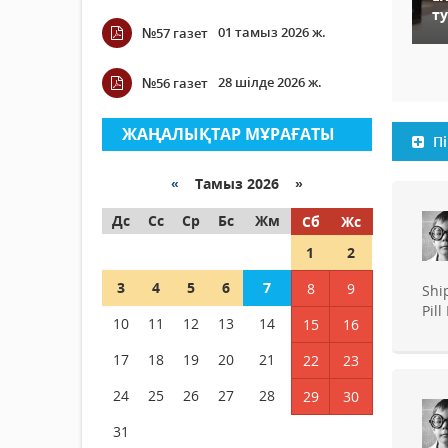
ту
01 тамыз 2026 ж.
№57 газет
28 шілде 2026 ж.
№56 газет
ЖАҢАЛЫҚТАР МҰРАҒАТЫ
Пі
«
Тамыз 2026 »
Дс
Сс
Ср
Бс
Жм
Сб
Жс
1
2
3
4
5
6
7
8
9
Shi
Pil
10
11
12
13
14
15
16
17
18
19
20
21
22
23
24
25
26
27
28
29
30
31