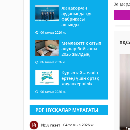
Заңдард
Жаңақорған
ауданында құс
фабрикасы
ашылды
06 тамыз 2026 ж.
ҰҚС
Мемлекеттік сатып
алулар бойынша
2026 жылдың
06 тамыз 2026 ж.
Құрылтай – елдің
ертеңі үшін ортақ
жауапкершілік
06 тамыз 2026 ж.
PDF НҰСҚАЛАР МҰРАҒАТЫ
04 тамыз 2026 ж.
№58 газет
Е