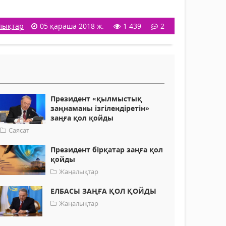
лықтар
05 қараша 2018 ж.
1 439
2
Президент «қылмыстық
заңнаманы ізгілендіретін»
заңға қол қойды
Саясат
Президент бірқатар заңға қол
қойды
Жаңалықтар
ЕЛБАСЫ ЗАҢҒА ҚОЛ ҚОЙДЫ
Жаңалықтар