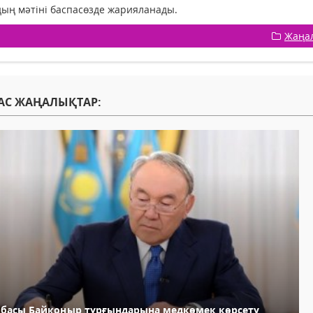
ың мәтіні баспасөзде жарияланады.
Жаңа
АС ЖАҢАЛЫҚТАР:
лбасы Байқоңыр тұрғындарына медкөмек көрсету