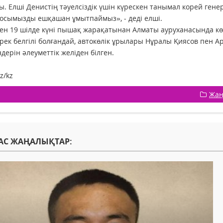
ы. Елші Денистің тәуелсіздік үшін күрескен танымал корей ген
осымызды ешқашан ұмытпаймыз», - деді елші.
ен 19 шілде күні пышақ жарақатынан Алматы ауруханасында көз ж
ек белгілі болғандай, автокөлік ұрылары Нұралы Қиясов пен
ндерін әлеуметтік желіден білген.
z/kz
Жаң
АС ЖАҢАЛЫҚТАР: