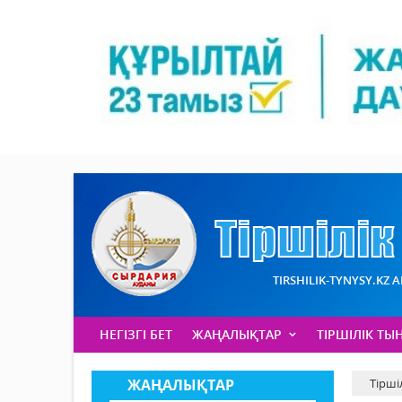
TIRSHILIK-TYNYSY.KZ 
НЕГІЗГІ БЕТ
ЖАҢАЛЫҚТАР
ТІРШІЛІК ТЫ
ЖАҢАЛЫҚТАР
Тірші