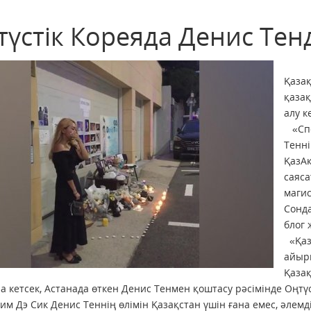
үстік Кореяда Денис Тенді
Қазақ
қаза
алу к
«Спо
Тенні
ҚазАқ
саяс
магис
Сонда
блог 
«Қаз
айыр
Қазақ
ла кетсек, Астанада өткен Денис Тенмен қоштасу рәсімінде Оңт
Ким Дэ Сик Денис Теннің өлімін Қазақстан үшін ғана емес, әлем