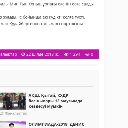
ералы Мин Гын Хоның ұрпағы екенін еске салды.
ұмды. Іс бойынша екі күдікті қолға түсті.
 Арман Құдайбергенов танымал спортшыны
алықтар
22 шілде 2018 ж.
1 294
0
АҚШ, Қытай, КХДР
басшылары 12 маусымда
кездесуі мүмкін
Жаңалықтар
ОЛИМПИАДА-2018: ДЕНИС