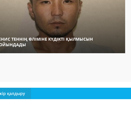
ЕНИС ТЕННІҢ ӨЛІМІНЕ КҮДІКТІ ҚЫЛМЫСЫН
ОЙЫНДАДЫ
кір қалдыру