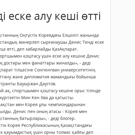
 еске алу кеші өтті
станның Оңтүстік Кореядағы Елшілігі жанында
қстандық мәнерлеп сырғанаушы Денис Тенді еске
еші өтті, деп хабарлайды ҚазАқпарат.
ртшымен қоштасу үшін еске алу кешіне Денис
ң достары мен фанаттары жиналды», - деді
парат тілшісіне Сонгюнгван униаерситетінің
аттану және дипломатия мамандығы бойынша
транты Бауыржан Дәуітов.
й-ақ, спортшымен қоштасу кешіне орыс тілінде
жүргізетін Мин Кен Хва да қатысты.
ақстан мен Корея ұлы чемпиондарынан
ылды. Денис пен оның атасы - Корея мен
станның батырлары», - деді блогер.
үстік Корея Республикасының Қазақстандағы
дік қауымдастық үшін орны толмас қайғы деп