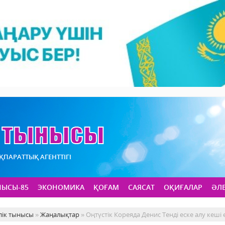
АҚПАРАТТЫҚ АГЕНТТІГІ
НЫСЫ-85
ЭКОНОМИКА
ҚОҒАМ
САЯСАТ
ОҚИҒАЛАР
ӘЛ
лік тынысы
»
Жаңалықтар
» Оңтүстік Кореяда Денис Тенді еске алу кеші 