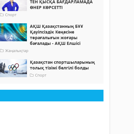
ТЕН ҚЫСҚА БАҒДАРЛАМАДА
ӨНЕР КӨРСЕТТІ
Спорт
АҚШ Қазақстанның БҰҰ
Қауіпсіздік Кеңесіне
төрағалығын жоғары
бағалады - АҚШ Елшісі
Жаңалықтар
Қазақстан спортшыларының
толық тізімі белгілі болды
Спорт