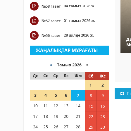
04 тамыз 2026 ж.
№58 газет
01 тамыз 2026 ж.
№57 газет
28 шілде 2026 ж.
№56 газет
Д
М
ЖАҢАЛЫҚТАР МҰРАҒАТЫ
«
Тамыз 2026 »
Дс
Сс
Ср
Бс
Жм
Сб
Жс
1
2
Пі
3
4
5
6
7
8
9
10
11
12
13
14
15
16
17
18
19
20
21
22
23
24
25
26
27
28
29
30