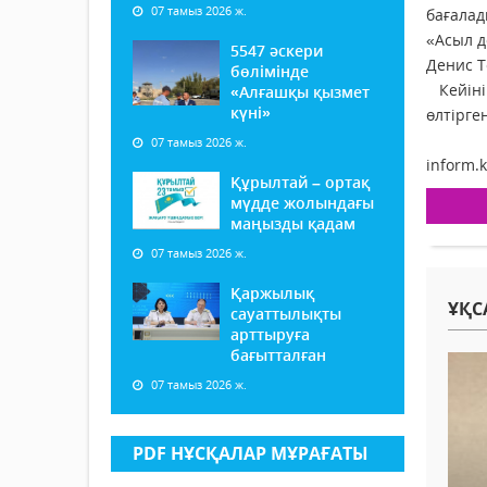
07 тамыз 2026 ж.
бағалад
«Асыл д
5547 әскери
Денис Т
бөлімінде
Кейінір
«Алғашқы қызмет
күні»
өлтірге
07 тамыз 2026 ж.
inform.k
Құрылтай – ортақ
мүдде жолындағы
маңызды қадам
07 тамыз 2026 ж.
Қаржылық
ҰҚС
сауаттылықты
арттыруға
бағытталған
07 тамыз 2026 ж.
PDF НҰСҚАЛАР МҰРАҒАТЫ