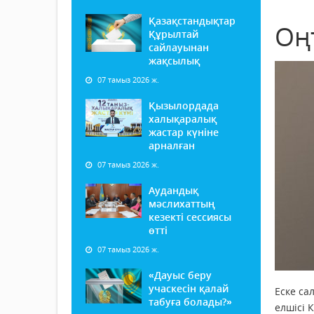
Қазақстандықтар
Оңт
Құрылтай
сайлауынан
жақсылық
07 тамыз 2026 ж.
Қызылордада
халықаралық
жастар күніне
арналған
07 тамыз 2026 ж.
Аудандық
мәслихаттың
кезекті сессиясы
өтті
07 тамыз 2026 ж.
«Дауыс беру
учаскесін қалай
Еске са
табуға болады?»
елшісі 