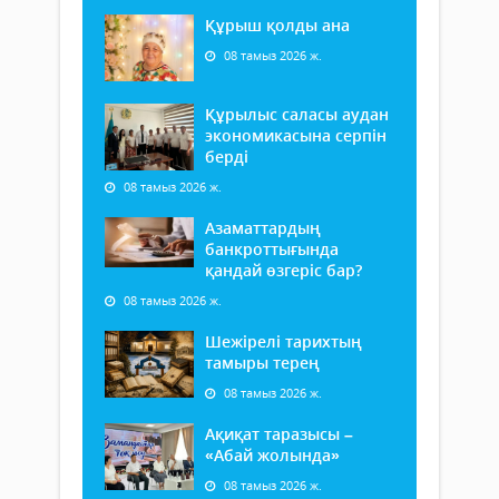
Құрыш қолды ана
08 тамыз 2026 ж.
Құрылыс саласы аудан
экономикасына серпін
берді
08 тамыз 2026 ж.
Азаматтардың
банкроттығында
қандай өзгеріс бар?
08 тамыз 2026 ж.
Шежірелі тарихтың
тамыры терең
08 тамыз 2026 ж.
Ақиқат таразысы –
«Абай жолында»
08 тамыз 2026 ж.