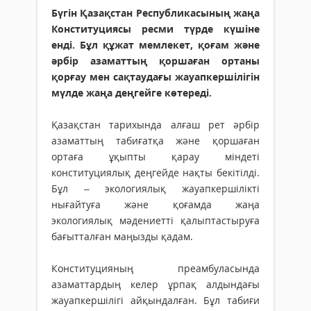
Бүгін Қазақстан Республикасының жаңа
Конституциясы ресми түрде күшіне
енді. Бұл құжат мемлекет, қоғам және
әрбір азаматтың қоршаған ортаны
қорғау мен сақтаудағы жауапкершілігін
мүлде жаңа деңгейге көтереді.
Қазақстан тарихында алғаш рет әрбір
азаматтың табиғатқа және қоршаған
ортаға ұқыпты қарау міндеті
конституциялық деңгейде нақты бекітілді.
Бұл – экологиялық жауапкершілікті
нығайтуға және қоғамда жаңа
экологиялық мәдениетті қалыптастыруға
бағытталған маңызды қадам.
Конституцияның преамбуласында
азаматтардың келер ұрпақ алдындағы
жауапкершілігі айқындалған. Бұл табиғи