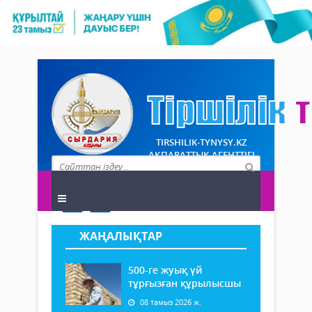
TIRSHILIK-TYNYSY.KZ
АҚПАРАТТЫҚ АГЕНТТІГІ
ЖАҢАЛЫҚТАР
500-ге жуық үй
тұрғызған құрылысшы
08 тамыз 2026 ж.