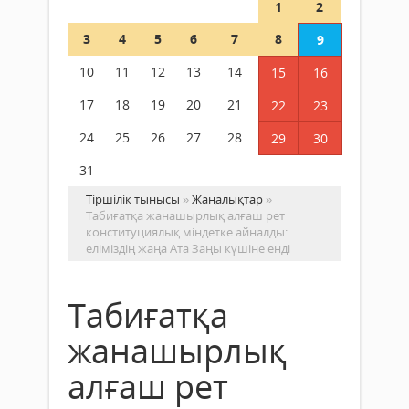
1
2
3
4
5
6
7
8
9
10
11
12
13
14
15
16
17
18
19
20
21
22
23
24
25
26
27
28
29
30
31
Тіршілік тынысы
»
Жаңалықтар
»
Табиғатқа жанашырлық алғаш рет
конституциялық міндетке айналды:
еліміздің жаңа Ата Заңы күшіне енді
Табиғатқа
жанашырлық
алғаш рет