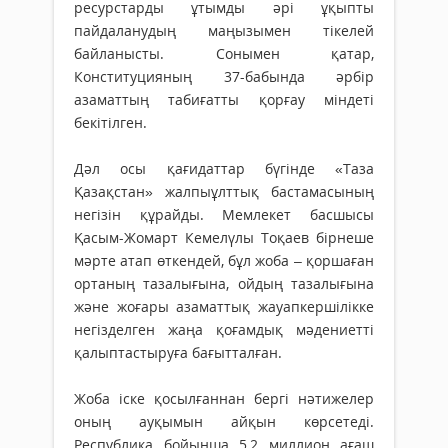
ресурстарды ұтымды әрі ұқыпты
пайдаланудың маңызымен тікелей
байланысты. Сонымен қатар,
Конституцияның 37-бабында әрбір
азаматтың табиғатты қорғау міндеті
бекітілген.
Дәл осы қағидаттар бүгінде «Таза
Қазақстан» жалпыұлттық бастамасының
негізін құрайды. Мемлекет басшысы
Қасым-Жомарт Кемелүлы Тоқаев бірнеше
мәрте атап өткендей, бұл жоба – қоршаған
ортаның тазалығына, ойдың тазалығына
және жоғары азаматтық жауапкершілікке
негізделген жаңа қоғамдық мәдениетті
қалыптастыруға бағытталған.
Жоба іске қосылғаннан бергі нәтижелер
оның ауқымын айқын көрсетеді.
Республика бойынша 5,2 миллион ағаш