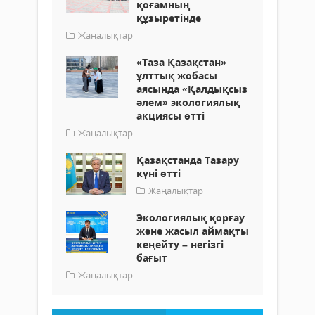
қоғамның
құзыретінде
Жаңалықтар
«Таза Қазақстан»
ұлттық жобасы
аясында «Қалдықсыз
әлем» экологиялық
акциясы өтті
Жаңалықтар
Қазақстанда Тазару
күні өтті
Жаңалықтар
Экологиялық қорғау
және жасыл аймақты
кеңейту – негізгі
бағыт
Жаңалықтар