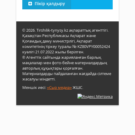
Пікір қалдыру
© 2026. Tirshilik-tynysy.kz ақпараттық агенттігі.
Қазақстан Республикасы Ақпарат және
Қоғамдық даму министрлігі, Ақпарат
комитетінің тіркеу туралы № KZ80VPY00052424
куәлігі 21.07.2022 жылы берілген.
® Агенттік сайтында жарияланған барлық
мақалалар мен фото-бейне материалдардың
авторлық құқықтары қорғалған.
Материалдарды пайдаланған жағдайда сілтеме
жасалуы міндетті.
Меншік иесі:
«Сыр медиа»
ЖШС.