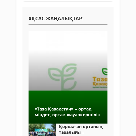
ҰҚСАС ЖАҢАЛЫҚТАР:
«Таза Қазақстан» – ортақ
міндет, ортақ жауапкершілік
Қоршаған ортаның
тазалығы –