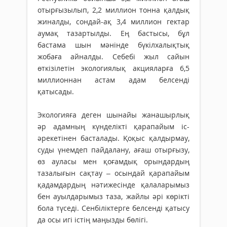
отырғызылып, 2,2 миллион тонна қалдық
жиналды, сондай-ақ 3,4 миллион гектар
аумақ тазартылды. Ең бастысы, бұл
бастама шын мәнінде бүкілхалықтық
жобаға айналды. Себебі жыл сайын
өткізілетін экологиялық акцияларға 6,5
миллионнан астам адам белсенді
қатысады.
Экологияға деген шынайы жанашырлық
әр адамның күнделікті қарапайым іс-
әрекетінен басталады. Қоқыс қалдырмау,
суды үнемдеп пайдалану, ағаш отырғызу,
өз ауласы мен қоғамдық орындардың
тазалығын сақтау – осындай қарапайым
қадамдардың нәтижесінде қалаларымыз
бен ауылдарымыз таза, жайлы әрі көрікті
бола түседі. Сенбіліктерге белсенді қатысу
да осы игі істің маңызды бөлігі.