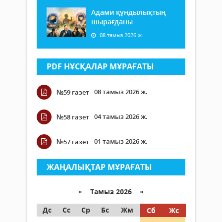
Адами құндылықтың
шырағданы
08 тамыз 2026 ж.
PDF НҰСҚАЛАР МҰРАҒАТЫ
08 тамыз 2026 ж.
№59 газет
04 тамыз 2026 ж.
№58 газет
01 тамыз 2026 ж.
№57 газет
ЖАҢАЛЫҚТАР МҰРАҒАТЫ
«
Тамыз 2026 »
Дс
Сс
Ср
Бс
Жм
Сб
Жс