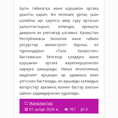
Бүгін табиғатқа және қоршаған ортаға
ұқыпты қарап, біз келешек ұрпақ үшін
қолайлы әрі қауіпсіз өмір сүру ортасын
қалыптастырып, еліміздің орнықты
дамуына өз үлесімізді қосамыз. Қазақстан
Республикасы Экология және табиғи
ресурстар министрлігі барлық ел
тұрғындарын «Таза Қазақстан»
бастамасын белсенді қолдауға және
қоршаған ортаға жауапкершілікпен
қарауға шақырады. Нағыз экологиялық
мәдениет әрқашан әр адамның жеке
үлгісінен басталады, ал ауқымды қоғамдық
өзгерістер әркімнің өзінен бастау алатын
шағын қадамдарынан құралады.
Жаңалықтар
01 шілде 2026 ж.
767
0