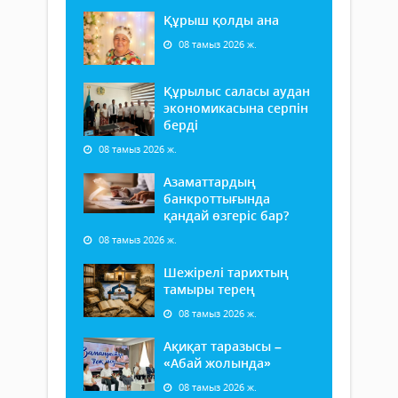
Құрыш қолды ана
08 тамыз 2026 ж.
Құрылыс саласы аудан
экономикасына серпін
берді
08 тамыз 2026 ж.
Азаматтардың
банкроттығында
қандай өзгеріс бар?
08 тамыз 2026 ж.
Шежірелі тарихтың
тамыры терең
08 тамыз 2026 ж.
Ақиқат таразысы –
«Абай жолында»
08 тамыз 2026 ж.