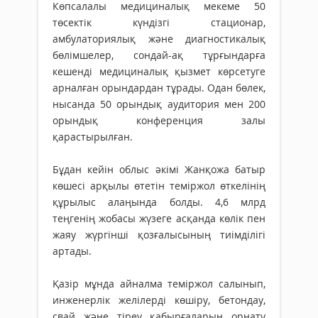
Көпсалалы медициналық мекеме 50
төсектік күндізгі стационар,
амбулаториялық және диагностикалық
бөлімшелер, сондай-ақ тұрғындарға
кешенді медициналық қызмет көрсетуге
арналған орындардан тұрады. Одан бөлек,
нысанда 50 орындық аудитория мен 200
орындық конференция залы
қарастырылған.
Бұдан кейін облыс әкімі Жанқожа батыр
көшесі арқылы өтетін теміржол өткелінің
құрылыс алаңында болды. 4,6 млрд
теңгенің жобасы жүзеге асқанда көлік пен
жаяу жүргінші қозғалысының тиімділігі
артады.
Қазір мұнда айналма теміржол салынып,
инженерлік желілерді көшіру, бетондау,
свай және тіреу қабырғаларын орнату