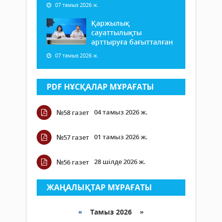
07 тамыз 2026 ж.
Қаржылық
сауаттылықты
арттыруға бағытталған
07 тамыз 2026 ж.
PDF НҰСҚАЛАР МҰРАҒАТЫ
04 тамыз 2026 ж.
№58 газет
01 тамыз 2026 ж.
№57 газет
28 шілде 2026 ж.
№56 газет
ЖАҢАЛЫҚТАР МҰРАҒАТЫ
«
Тамыз 2026 »