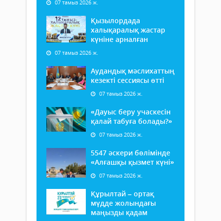
07 тамыз 2026 ж.
Қызылордада
халықаралық жастар
күніне арналған
07 тамыз 2026 ж.
Аудандық мәслихаттың
кезекті сессиясы өтті
07 тамыз 2026 ж.
«Дауыс беру учаскесін
қалай табуға болады?»
07 тамыз 2026 ж.
5547 әскери бөлімінде
«Алғашқы қызмет күні»
07 тамыз 2026 ж.
Құрылтай – ортақ
мүдде жолындағы
маңызды қадам