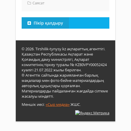
Саясат
Пікір қалдыру
© 2026. Tirshilik-tynysy.kz ақпараттық агенттігі.
Қазақстан Республикасы Ақпарат және
Қоғамдық даму министрлігі, Ақпарат
комитетінің тіркеу туралы № KZ80VPY00052424
куәлігі 21.07.2022 жылы берілген.
® Агенттік сайтында жарияланған барлық
мақалалар мен фото-бейне материалдардың
авторлық құқықтары қорғалған.
Материалдарды пайдаланған жағдайда сілтеме
жасалуы міндетті.
Меншік иесі:
«Сыр медиа»
ЖШС.