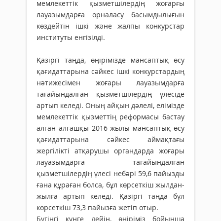
мемлекеттік қызметшілердің жоғарғы
лауазымдарға орналасу басымдылығын
көздейтін ішкі және жалпы конкурстар
институты енгізілді.
Қазіргі таңда, өңірімізде мансаптық өсу
қағидаттарына сәйкес ішкі конкурстардың
нәтижесімен жоғары лауазымдарға
тағайындалған қызметшілердің үлесіде
артып келеді. Оның айқын дәлелі, елімізде
мемлекеттік қызметтің реформасы бастау
алған алғашқы 2016 жылы мансаптық өсу
қағидаттарына сәйкес аймақтағы
жергілікті атқарушы органдарда жоғары
лауазымдарға тағайындалған
қызметшілердің үлесі небәрі 59,6 пайызды
ғана құраған болса, бұл көрсеткіш жылдан-
жылға артып келеді. Қазіргі таңда бұл
көрсеткіш 73,3 пайызға жетіп отыр.
Бүгінгі күнге дейін, өңіріміз бойынша