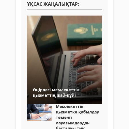
ҰҚСАС ЖАҢАЛЫҚТАР:
Өңірдегі мемлекеттік
қызметтің жай-күйі
Мемлекеттік
қызметке қабылдау
төменгі
лауазымдардан
басталуы тиіс