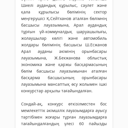
Шиелі аудандық құрылыс, сәулет және
қала құрылысы бөлімінің сектор
меңгерушісі Қ.Сейтханов аталған бөлімнің
басшысы лауазымына, Арал аудандық
тұрғын үй-коммуналдық шаруашылығы,
жолаушылар көлігі және автомобиль
жолдары бөлімінің басшысы Ш.Есжанов
Арал ауданы әкімінің орынбасары
лауазымына, Ж.Бекжанова облыстық
экономика және қаржы басқармасының
бөлім басшысы лауазымынан аталған
басқарма басшысының орынбасары
лауазымына мансаптық өсу жолымен ішкі
конкурстар арқылы тағайындалған.
Сондай-ақ, конкурс өткізілместен бос
мемлекеттік әкімшілік лауазымдарға ауысу
тәртібімен жоғары тұрған лауазымдарға
тағайындалғандың үлесі 60 пайызды