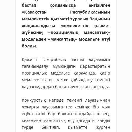
бастап қолданысқа енгізілген
«Қазақстан Республикасының
мемлекеттік қызметі туралы» Заңының
жаңашылдығы мемлекеттік қызмет
жүйесінің «позициялық мансаптық»
модельден «мансаптық» модельге өтуі
болды.
Қажетті тәжірибесіз басшы лауазымға
тағайындалу мүмкіндігін қарастыратын
позициялық модельге қарағанда, қазір
мемлекеттік қызметке қабылдану төменгі
лауазымдардан бастап жүзеге асырылады.
Конкурстық негізде төменгі лауазымнан
жоғарғы лауазымға тек кемінде бір жыл
еңбек өтілі бар болған жағдайда, кезең-
кезеңмен мансаптық өсу қағидаты заңды
түрде бекітіліп, қызметте жүрген