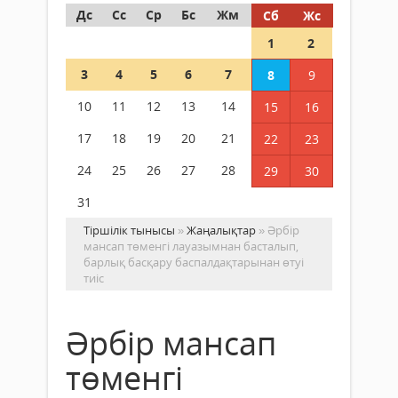
Дс
Сс
Ср
Бс
Жм
Сб
Жс
1
2
3
4
5
6
7
8
9
10
11
12
13
14
15
16
17
18
19
20
21
22
23
24
25
26
27
28
29
30
31
Тіршілік тынысы
»
Жаңалықтар
» Әрбір
мансап төменгі лауазымнан басталып,
барлық басқару баспалдақтарынан өтуі
тиіс
Әрбір мансап
төменгі