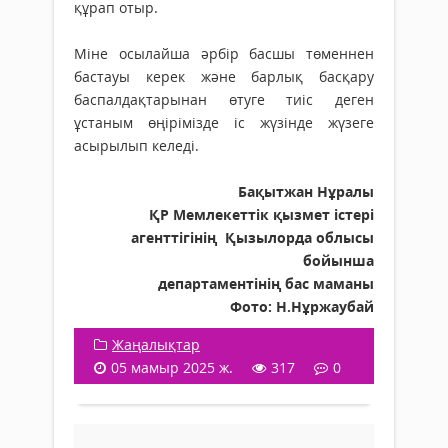
құрап отыр.
Міне осылайша әрбір басшы төменнен
бастауы керек және барлық басқару
баспалдақтарынан өтуге тиіс деген
ұстаным өңірімізде іс жүзінде жүзеге
асырылып келеді.
Бақытжан Нұралы
ҚР Мемлекеттік қызмет істері
агенттігінің Қызылорда облысы
бойынша
департаментінің бас маманы
Фото: Н.Нұржаубай
Жаңалықтар
05 мамыр 2025 ж.
317
0