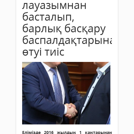
лауазымнан
басталып,
барлық басқару
баспалдақтарынан
өтуі тиіс
Елімізде 2016 жылдың 1 қаңтарынан