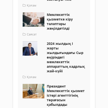
Қоғам
Мемлекеттік
қызметке кіру
талаптары
жеңілдетілді
Саясат
2024 жылдың І
жарты
жылдығындағы Сыр
өңіріндегі
мемлекеттік
аппараттың кадрлық
жай-күйі
Қоғам
Президент
Мемлекеттік қызмет
істері агенттігінің
төрағасын
қабылдады