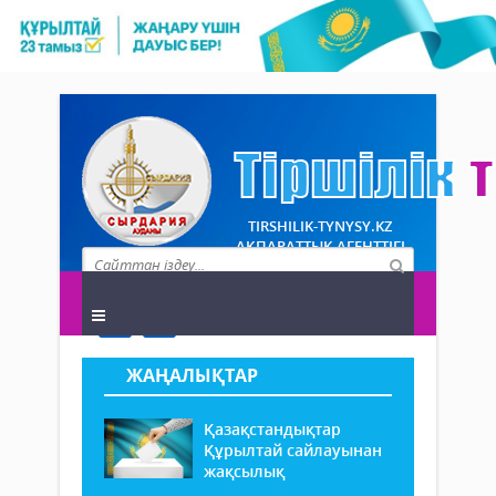
TIRSHILIK-TYNYSY.KZ
АҚПАРАТТЫҚ АГЕНТТІГІ
ЖАҢАЛЫҚТАР
Қазақстандықтар
Құрылтай сайлауынан
жақсылық