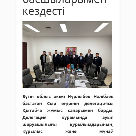
кездесті
Бүгін облыс әкімі Нұрлыбек Нәлібаев
бастаған Сыр өңірінің делегациясы
Қытайға жұмыс сапарымен барды.
Делегация құрамында ауыл
шаруашылығы құрылымдарының,
құрылыс және мұнай