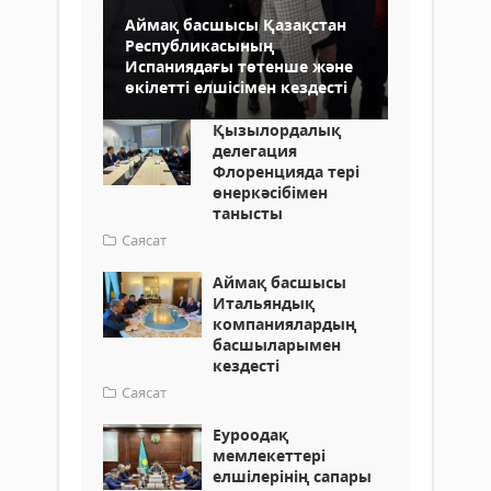
Аймақ басшысы Қазақстан
Республикасының
Испаниядағы төтенше және
өкілетті елшісімен кездесті
Қызылордалық
делегация
Флоренцияда тері
өнеркәсібімен
танысты
Саясат
Аймақ басшысы
Итальяндық
компаниялардың
басшыларымен
кездесті
Саясат
Еуроодақ
мемлекеттері
елшілерінің сапары