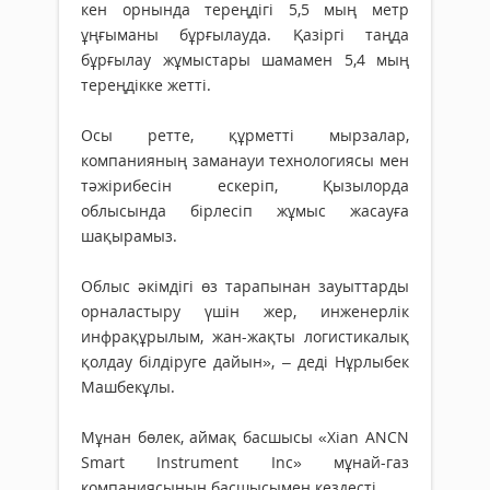
кен орнында тереңдігі 5,5 мың метр
ұңғыманы бұрғылауда. Қазіргі таңда
бұрғылау жұмыстары шамамен 5,4 мың
тереңдікке жетті.
Осы ретте, құрметті мырзалар,
компанияның заманауи технологиясы мен
тәжірибесін ескеріп, Қызылорда
облысында бірлесіп жұмыс жасауға
шақырамыз.
Облыс әкімдігі өз тарапынан зауыттарды
орналастыру үшін жер, инженерлік
инфрақұрылым, жан-жақты логистикалық
қолдау білдіруге дайын», – деді Нұрлыбек
Машбекұлы.
Мұнан бөлек, аймақ басшысы «Xian ANCN
Smart Instrument Inc» мұнай-газ
компаниясының басшысымен кездесті.