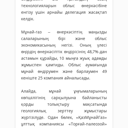
технологияларын облыс өнеркәсібіне
енгізу үшін арнайы делегация жасақтап
келдік.
Мұнай-газ – өнеркәсіптің маңызды
салаларының бірі және облыс
экономикасының негізі. Оның үлесі
өңірдің өнеркәсіптік өндірісінің 48,7%-дан
астамын құрайды, 10 мыңға жуық адамды
жұмыспен қамтиды. Облыс аумағында
мұнай өндірумен және барлаумен 49
кеніште 25 компания айналысады.
Алайда, мұнай ұңғымаларының
көпшілігінің сарқылуына байланысты
қорды толықтыру мақсатында
геологиялық зерттеу жұмыстары
жүргізілуде. Одан бөлек, «ҚазМұнайГаз»
ұлттық компаниясы «Торғай-палеозой»