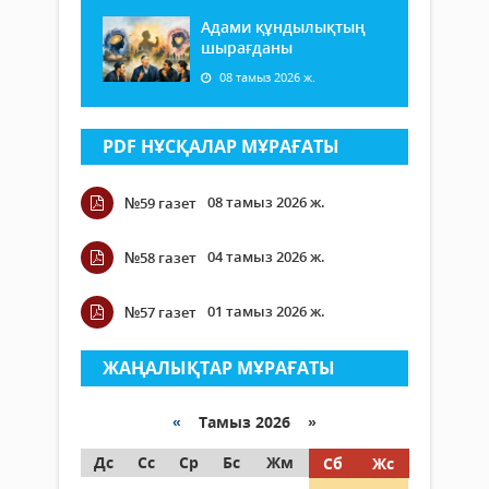
Адами құндылықтың
шырағданы
08 тамыз 2026 ж.
PDF НҰСҚАЛАР МҰРАҒАТЫ
08 тамыз 2026 ж.
№59 газет
04 тамыз 2026 ж.
№58 газет
01 тамыз 2026 ж.
№57 газет
ЖАҢАЛЫҚТАР МҰРАҒАТЫ
«
Тамыз 2026 »
Дс
Сс
Ср
Бс
Жм
Сб
Жс