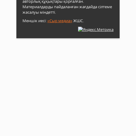
авторлық құқықтары қорғалған.
Материалдарды пайдаланған жағдайда сілтеме
жасалуы міндетті.
Меншік иесі:
«Сыр медиа»
ЖШС.