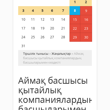
1
2
3
4
5
6
7
8
9
10
11
12
13
14
15
16
17
18
19
20
21
22
23
24
25
26
27
28
29
30
31
Тіршілік тынысы
»
Жаңалықтар
» Аймақ
басшысы қытайлық компаниялардың
басшыларымен кездесті
Аймақ басшысы
қытайлық
компаниялардың
басшыларымен