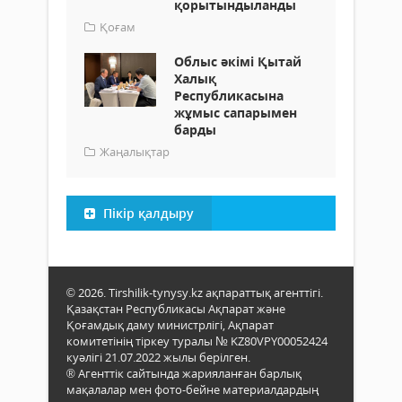
қорытындыланды
Қоғам
Облыс әкімі Қытай
Халық
Республикасына
жұмыс сапарымен
барды
Жаңалықтар
Пікір қалдыру
© 2026. Tirshilik-tynysy.kz ақпараттық агенттігі.
Қазақстан Республикасы Ақпарат және
Қоғамдық даму министрлігі, Ақпарат
комитетінің тіркеу туралы № KZ80VPY00052424
куәлігі 21.07.2022 жылы берілген.
® Агенттік сайтында жарияланған барлық
мақалалар мен фото-бейне материалдардың