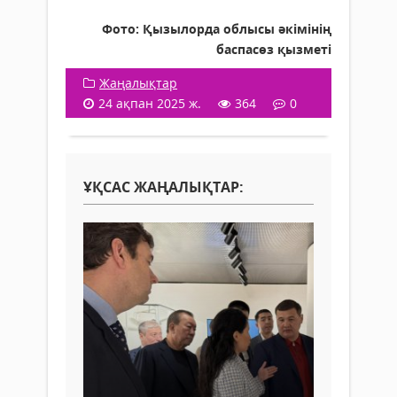
Фото: Қызылорда облысы әкімінің
баспасөз қызметі
Жаңалықтар
24 ақпан 2025 ж.
364
0
ҰҚСАС ЖАҢАЛЫҚТАР: