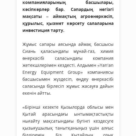
компанияларының басшылары,
кәсіпкерлер бар. Сапардың негізгі
мақсаты – аймақтың агроөнеркәсіп,
құрылыс, қызмет көрсету салаларына
инвестиция тарту.
Жұмыс сапары аясында аймақ басшысы
Сиань қаласындағы мұнай-газ, химия
өнеркәсібі саласындағы компания
жетекшілерімен кездесті. Алдымен «Yan'an
Energy Equipment Group» компаниясы
басшысымен жүздесіп, өңдеу өнеркәсібі
саласында бірлесіп жұмыс жасауға дайын
екенін айтты.
«Бірінші кезекте Қызылорда облысы мен
Қытай арасындағы ынтымақтастықты
нығайту мақсатындағы бүгінгі кездесуге
қызығушылық танытқаныңыз үшін алғыс
білдіремін. Біз Қытайдың озық