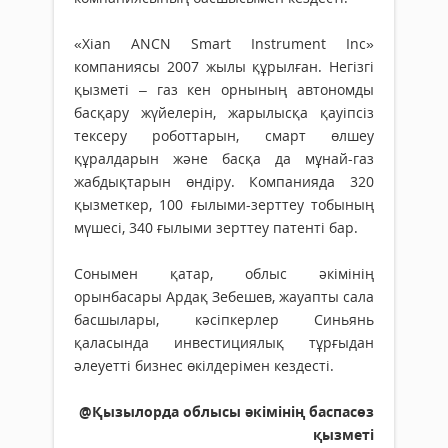
«Xian ANCN Smart Instrument Inc»
компаниясы 2007 жылы құрылған. Негізгі
қызметі – газ кен орнының автономды
басқару жүйелерін, жарылысқа қауіпсіз
тексеру роботтарын, смарт өлшеу
құралдарын және басқа да мұнай-газ
жабдықтарын өндіру. Компанияда 320
қызметкер, 100 ғылыми-зерттеу тобының
мүшесі, 340 ғылыми зерттеу патенті бар.
Сонымен қатар, облыс әкімінің
орынбасары Ардақ Зебешев, жауапты сала
басшылары, кәсіпкерлер Синьянь
қаласында инвестициялық тұрғыдан
әлеуетті бизнес өкілдерімен кездесті.
@Қызылорда облысы әкімінің баспасөз
қызметі