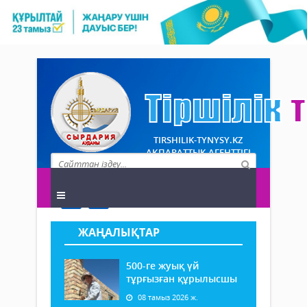
TIRSHILIK-TYNYSY.KZ
АҚПАРАТТЫҚ АГЕНТТІГІ
ЖАҢАЛЫҚТАР
500-ге жуық үй
тұрғызған құрылысшы
08 тамыз 2026 ж.