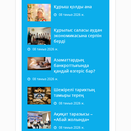
Құрыш қолды ана
08 тамыз 2026 ж.
Құрылыс саласы аудан
экономикасына серпін
берді
08 тамыз 2026 ж.
Азаматтардың
банкроттығында
қандай өзгеріс бар?
08 тамыз 2026 ж.
Шежірелі тарихтың
тамыры терең
08 тамыз 2026 ж.
Ақиқат таразысы –
«Абай жолында»
08 тамыз 2026 ж.