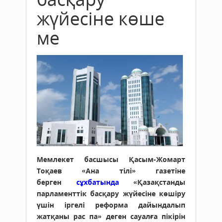
жүйесіне көше
ме
Мемлекет басшысы Қасым-Жомарт
Тоқаев «Ана тілі» газетіне
берген
сұхбатында
«Қазақстанды
парламенттік басқару жүйесіне көшіру
үшін іргелі реформа дайындалып
жатқаны рас па» деген сауалға пікірін