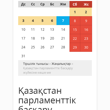
Дс
Сс
Ср
Бс
Жм
Сб
Жс
1
2
3
4
5
6
7
8
9
10
11
12
13
14
15
16
17
18
19
20
21
22
23
24
25
26
27
28
29
30
31
Тіршілік тынысы
»
Жаңалықтар
»
Қазақстан парламенттік басқару
жүйесіне көше ме
Қазақстан
парламенттік
басқару