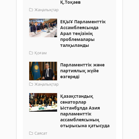
Қ.Тоқаев
Жаңалықтар
ЕҚЫҰ Парламенттік
Ассамблеясында
Арал теңізінің
проблемалары
талқыланды
Қоғам
Парламенттік және
партиялық жүйе
өзгереді
Жаңалықтар
Қазақстандық
сенаторлар
Ыстанбұлда Азия
парламенттік
ассамблеясының
отырысына қатысуда
Саясат