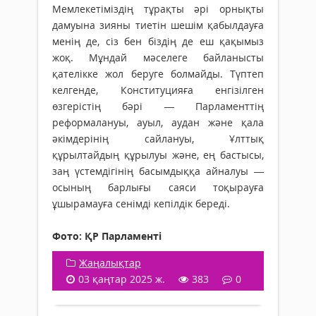
Мемлекетіміздің тұрақты әрі орнықты
дамуына зияны тиетін шешім қабылдауға
менің де, сіз бен біздің де еш қақымыз
жоқ. Мұндай мәселеге байланысты
қателікке жол беруге болмайды. Түптеп
келгенде, Конс­титуцияға енгізілген
өзгерістің бәрі — Парламенттің
реформалануы, ауыл, аудан және қала
әкімдерінің сайлануы, Ұлттық
құрылтайдың құрылуы және, ең бастысы,
заң үстемдігінің басымдыққа айналуы —
осының барлығы саяси тоқырауға
ұшырамауға сенімді кепілдік береді.
Фото: ҚР Парламенті
Жаңалықтар
03 қаңтар 2025 ж.
383
0