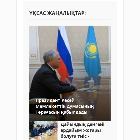
ҰҚСАС ЖАҢАЛЫҚТАР:
Президент Ресей
Мемлекеттік думасының
Төрағасын қабылдады
Дайындық деңгейі
әрдайым жоғары
болуға тиіс -