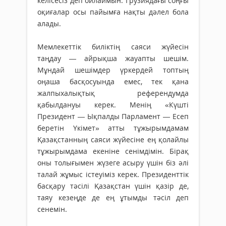
келісесіз деп ойлаймын. Грузиядағы соңғы
оқиғалар осы пайымға нақты дәлел бола
алады.
Мемлекеттік биліктің саяси жүйесін
таңдау — айрықша жауапты шешім.
Мұндай шешімдер үркердей топтың
оңаша басқосуында емес, тек қана
жалпыхалықтық референдумда
қабылдануы керек. Менің «Күшті
Президент — Ықпалды Парламент — Есеп
беретін Үкімет» атты тұжырымдамам
Қазақстанның саяси жүйесіне ең қолайлы
тұжырымдама екеніне сенімдімін. Бірақ
оны толығымен жүзеге асыру үшін біз әлі
талай жұмыс істеуіміз керек. Президенттік
басқару тәсілі Қазақстан үшін қазір де,
таяу кезеңде де ең ұтымды тәсіл деп
сенемін.