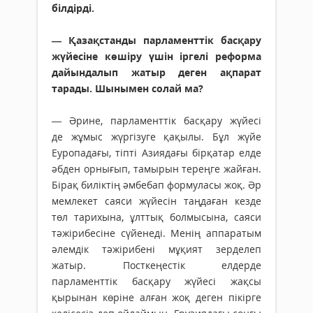
білдірді.
— Қазақстанды парламенттік басқару
жүйесіне көшіру үшін іргелі реформа
дайындалып жатыр деген ақпарат
тарады. Шынымен солай ма?
— Әрине, парламенттік басқару жүйесі
де жұмыс жүргізуге қақылы. Бұл жүйе
Еуропадағы, тіпті Азиядағы бірқатар елде
әбден орнығып, тамырын тереңге жайған.
Бірақ биліктің әмбебап формуласы жоқ. Әр
мемлекет саяси жүйесін таңдаған кезде
төл тарихына, ұлттық болмысына, саяси
тәжірибесіне сүйенеді. Менің аппаратым
әлемдік тәжірибені мұқият зерделеп
жатыр. Посткеңестік елдерде
парламенттік басқару жүйесі жақсы
қырынан көріне алған жоқ деген пікірге