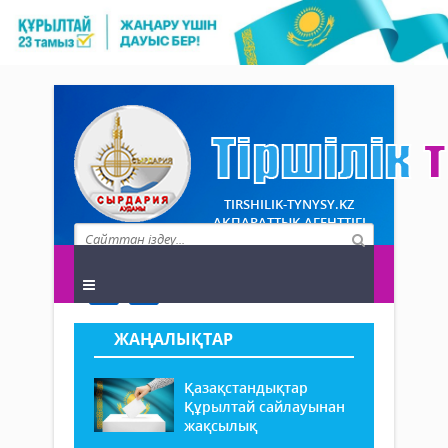
TIRSHILIK-TYNYSY.KZ
АҚПАРАТТЫҚ АГЕНТТІГІ
ЖАҢАЛЫҚТАР
Қазақстандықтар
Құрылтай сайлауынан
жақсылық