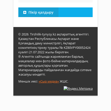
Пікір қалдыру
© 2026. Tirshilik-tynysy.kz ақпараттық агенттігі.
Қазақстан Республикасы Ақпарат және
Қоғамдық даму министрлігі, Ақпарат
комитетінің тіркеу туралы № KZ80VPY00052424
куәлігі 21.07.2022 жылы берілген.
® Агенттік сайтында жарияланған барлық
мақалалар мен фото-бейне материалдардың
авторлық құқықтары қорғалған.
Материалдарды пайдаланған жағдайда сілтеме
жасалуы міндетті.
Меншік иесі:
«Сыр медиа»
ЖШС.