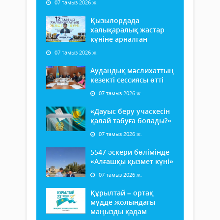
07 тамыз 2026 ж.
Қызылордада
халықаралық жастар
күніне арналған
07 тамыз 2026 ж.
Аудандық мәслихаттың
кезекті сессиясы өтті
07 тамыз 2026 ж.
«Дауыс беру учаскесін
қалай табуға болады?»
07 тамыз 2026 ж.
5547 әскери бөлімінде
«Алғашқы қызмет күні»
07 тамыз 2026 ж.
Құрылтай – ортақ
мүдде жолындағы
маңызды қадам