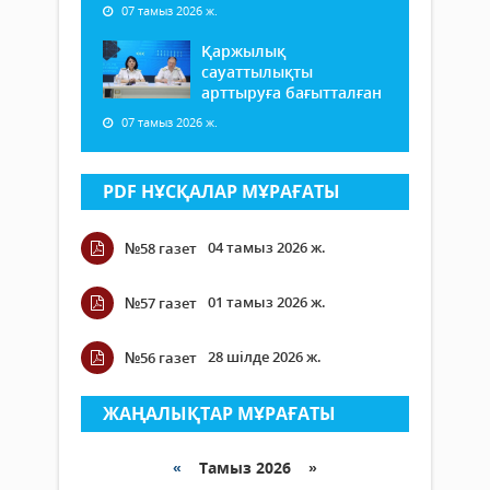
07 тамыз 2026 ж.
Қаржылық
сауаттылықты
арттыруға бағытталған
07 тамыз 2026 ж.
PDF НҰСҚАЛАР МҰРАҒАТЫ
04 тамыз 2026 ж.
№58 газет
01 тамыз 2026 ж.
№57 газет
28 шілде 2026 ж.
№56 газет
ЖАҢАЛЫҚТАР МҰРАҒАТЫ
«
Тамыз 2026 »