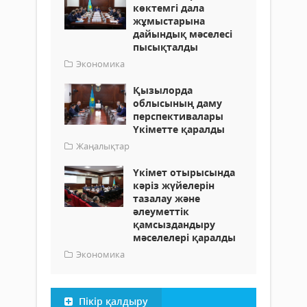
көктемгі дала
жұмыстарына
дайындық мәселесі
пысықталды
Экономика
Қызылорда
облысының даму
перспективалары
Үкіметте қаралды
Жаңалықтар
Үкімет отырысында
кәріз жүйелерін
тазалау және
әлеуметтік
қамсыздандыру
мәселелері қаралды
Экономика
Пікір қалдыру