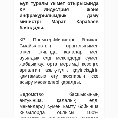
Бұл тұралы Үкімет отырысында
ҚР Индустрия және
инфрақұрылымдық даму
министрі Марат Қарабаев
баяндады.
ҚР Премьер-Министрі Әлихан
Смайыловтың төрағалығымен
өткен жиында қалалар мен
ауылдық елді мекендерді сумен
жабдықтау, орта мерзімді кезеңге
арналған азық-түлік қауіпсіздігін
қамтамасыз ету жоспарын іске
асыру мәселелері қаралды.
Ведомство басшысының
айтуынша, қалалық елді
мекендерді сумен қамту бойынша
Қызылорда облысы 100%