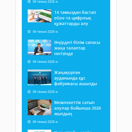
06 тамыз 2026 ж.
14 тамыздан бастап
еGov-та цифрлық
құжаттарды алу
06 тамыз 2026 ж.
Өңірдегі білім сапасы
жаңа талаптар
негізінде
06 тамыз 2026 ж.
Жаңақорған
ауданында құс
фабрикасы ашылды
06 тамыз 2026 ж.
Мемлекеттік сатып
алулар бойынша 2026
жылдың
06 тамыз 2026 ж.