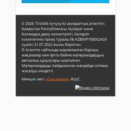
© 2026. Tirshilik-tynysy.kz ақпараттық агенттігі.
Қазақстан Республикасы Ақпарат және
Қоғамдық даму министрлігі, Ақпарат
комитетінің тіркеу туралы № KZ80VPY00052424
куәлігі 21.07.2022 жылы берілген.
® Агенттік сайтында жарияланған барлық
мақалалар мен фото-бейне материалдардың
авторлық құқықтары қорғалған.
Материалдарды пайдаланған жағдайда сілтеме
жасалуы міндетті.
Меншік иесі:
«Сыр медиа»
ЖШС.