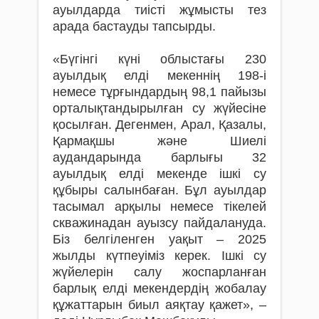
ауылдарда тиісті жұмысты тез
арада бастауды тапсырды.
«Бүгінгі күні облыстағы 230
ауылдық елді мекеннің 198-і
немесе тұрғындардың 98,1 пайызы
орталықтандырылған су жүйесіне
қосылған. Дегенмен, Арал, Қазалы,
Қармақшы және Шиелі
аудандарында барлығы 32
ауылдық елді мекенде ішкі су
құбыры салынбаған. Бұл ауылдар
тасымал арқылы немесе тікелей
скважинадан ауызсу пайдалануда.
Біз белгіленген уақыт – 2025
жылды күтпеуіміз керек. Ішкі су
жүйелерін салу жоспарланған
барлық елді мекендердің жобалау
құжаттарын биыл аяқтау қажет», –