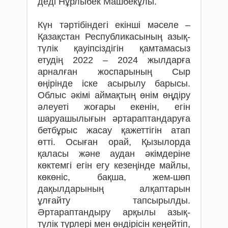
деді Нұрлыбек Машбекұлы.
Күн тәртібіндегі екінші мәселе –
Қазақстан Республикасының азық-
түлік қауіпсіздігін қамтамасыз
етудің 2022 – 2024 жылдарға
арналған жоспарының Сыр
өңірінде іске асырылу барысы.
Облыс әкімі аймақтың өнім өңдіру
әлеуеті жоғары екенін, егін
шаруашылығын әртараптандаруға
бетбұрыс жасау қажеттігін атап
өтті. Осыған орай, Қызылорда
қаласы және аудан әкімдеріне
көктемгі егін егу кезеңінде майлы,
көкөніс, бақша, жем-шөп
дақылдарының алқаптарын
ұлғайту тапсырылды.
Әртараптандыру арқылы азық-
түлік түрлері мен өндірісін кеңейтіп,