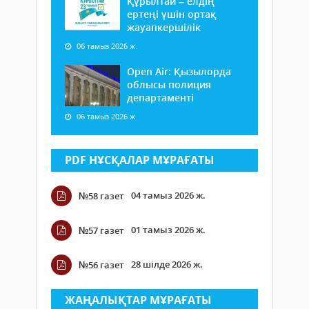
Құрылтай – елдің
ертеңі үшін ортақ
жауапкершілік
06 тамыз 2026 ж.
Open Air: Қызылорда
облысы полиция
департаменті
06 тамыз 2026 ж.
PDF НҰСҚАЛАР МҰРАҒАТЫ
04 тамыз 2026 ж.
№58 газет
01 тамыз 2026 ж.
№57 газет
28 шілде 2026 ж.
№56 газет
ЖАҢАЛЫҚТАР МҰРАҒАТЫ