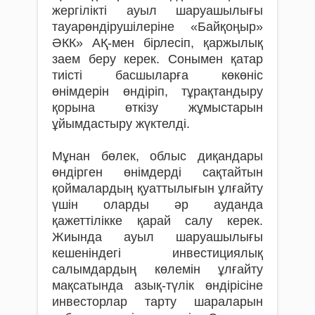
жергілікті ауыл шаруашылығы
тауарөндірушілеріне «Байқоңыр»
ӘКК» АҚ-мен бірлесіп, қаржылық
заем беру керек. Сонымен қатар
тиісті басшыларға көкөніс
өнімдерін өндіріп, тұрақтандыру
қорына өткізу жұмыстарын
ұйымдастыру жүктелді.
Мұнан бөлек, облыс диқандары
өндірген өнімдерді сақтайтын
қоймалардың қуаттылығын ұлғайту
үшін оларды әр ауданда
қажеттілікке қарай салу керек.
Жиында ауыл шаруашылығы
кешеніндегі инвестициялық
салымдардың көлемін ұлғайту
мақсатында азық-түлік өндірісіне
инвесторлар тарту шараларын