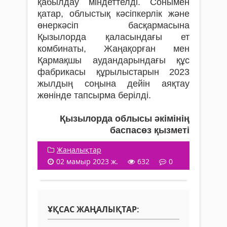
қабылдау міндеттелді. Сонымен
қатар, облыстық кәсіпкерлік және
өнеркәсіп басқармасына
Қызылорда қаласындағы ет
комбинаты, Жаңақорған мен
Қармақшы аудандарындағы құс
фабрикасы құрылыстарын 2023
жылдың соңына дейін аяқтау
жөнінде тапсырма берілді.
Қызылорда облысы әкімінің
баспасөз қызметі
Жаңалықтар
02 мамыр 2023 ж.
632
0
ҰҚСАС ЖАҢАЛЫҚТАР: