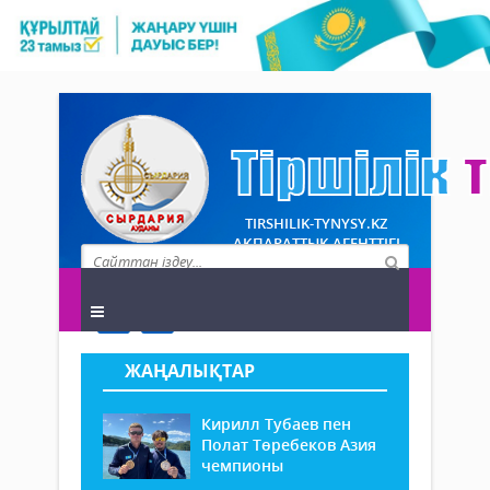
TIRSHILIK-TYNYSY.KZ
АҚПАРАТТЫҚ АГЕНТТІГІ
ЖАҢАЛЫҚТАР
Кирилл Тубаев пен
Полат Төребеков Азия
чемпионы