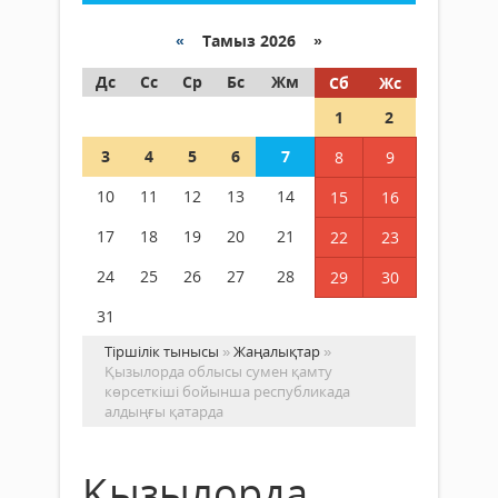
«
Тамыз 2026 »
Дс
Сс
Ср
Бс
Жм
Сб
Жс
1
2
3
4
5
6
7
8
9
10
11
12
13
14
15
16
17
18
19
20
21
22
23
24
25
26
27
28
29
30
31
Тіршілік тынысы
»
Жаңалықтар
»
Қызылорда облысы сумен қамту
көрсеткіші бойынша республикада
алдыңғы қатарда
Қызылорда