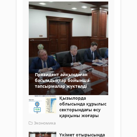
Президент айқындаған
басымдықтар бойынша
тапсырмалар жүктелді
Қызылорда
облысында құрылыс
секторындағы өсу
қарқыны жоғары
Экономика
Үкімет отырысында