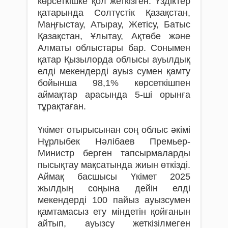
көрсеткішке қол жеткізген. Үздіктер
қатарында Солтүстік Қазақстан,
Маңғыстау, Атырау, Жетісу, Батыс
Қазақстан, Ұлытау, Ақтөбе және
Алматы облыстары бар. Сонымен
қатар Қызылорда облысы ауылдық
елді мекендерді ауыз сумен қамту
бойынша 98,1% көрсеткішпен
аймақтар арасында 5-ші орынға
тұрақтаған.
Үкімет отырысынан соң облыс әкімі
Нұрлыбек Нәлібаев Премьер-
Министр берген тапсырмаларды
пысықтау мақсатында жиын өткізді.
Аймақ басшысы Үкімет 2025
жылдың соңына дейін елді
мекендерді 100 пайыз ауызсумен
қамтамасыз ету міндетін қойғанын
айтып, ауызсу жеткізілмеген