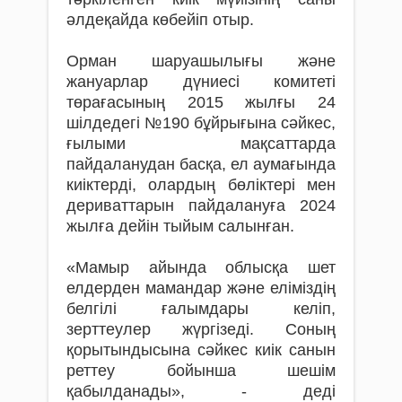
әлдеқайда көбейіп отыр.
Орман шаруашылығы және
жануарлар дүниесі комитеті
төрағасының 2015 жылғы 24
шілдедегі №190 бұйрығына сәйкес,
ғылыми мақсаттарда
пайдаланудан басқа, ел аумағында
киіктерді, олардың бөліктері мен
дериваттарын пайдалануға 2024
жылға дейін тыйым салынған.
«Мамыр айында облысқа шет
елдерден мамандар және еліміздің
белгілі ғалымдары келіп,
зерттеулер жүргізеді. Соның
қорытындысына сәйкес киік санын
реттеу бойынша шешім
қабылданады», - деді