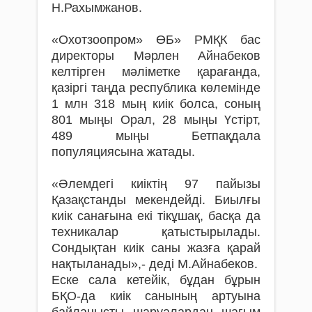
Н.Рахымжанов.
«Охотзоопром» ӨБ» РМҚК бас
директоры Мәрлен Айнабеков
келтірген мәліметке қарағанда,
қазіргі таңда республика көлемінде
1 млн 318 мың киік болса, соның
801 мыңы Орал, 28 мыңы Үстірт,
489 мыңы Бетпақдала
популяциясына жатады.
«Әлемдегі киіктің 97 пайызы
Қазақстанды мекендейді. Биылғы
киік санағына екі тікұшақ, басқа да
техникалар қатыстырылады.
Сондықтан киік саны жазға қарай
нақтыланады»,- деді М.Айнабеков.
Еске сала кетейік, бұдан бұрын
БҚО-да киік санының артуына
байланысты шаруалардан шағым