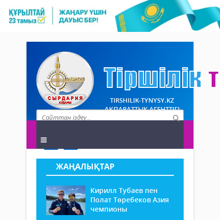
TIRSHILIK-TYNYSY.KZ
АҚПАРАТТЫҚ АГЕНТТІГІ
ЖАҢАЛЫҚТАР
Кирилл Тубаев пен
Полат Төребеков Азия
чемпионы