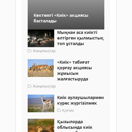
Көктемгі «Киік» акциясы
басталады
Мыңнан аса киікті
өлтірген қылмыстық
топ ұсталды
Жаңалықтар
«Киік» табиғат
қорғау акциясы
жұмысын
жалғастыруда
Жаңалықтар
Киік аулаушылармен
күрес жүргізілмек
Қоғам
Қызылорда
облысында киік