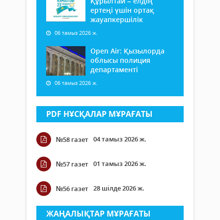
Құрылтай – елдің
ертеңі үшін ортақ
жауапкершілік
06 тамыз 2026 ж.
Open Air: Қызылорда
облысы полиция
департаменті
06 тамыз 2026 ж.
PDF НҰСҚАЛАР МҰРАҒАТЫ
04 тамыз 2026 ж.
№58 газет
01 тамыз 2026 ж.
№57 газет
28 шілде 2026 ж.
№56 газет
ЖАҢАЛЫҚТАР МҰРАҒАТЫ