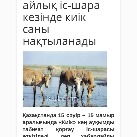
айлық іс-шара
кезінде киік
саны
нақтыланады
Қазақстанда 15 сәуір – 15 мамыр
аралығында «Киік» кең ауқымды
табиғат қорғау іс-шарасы
өткізіледі, деп хабарлайды