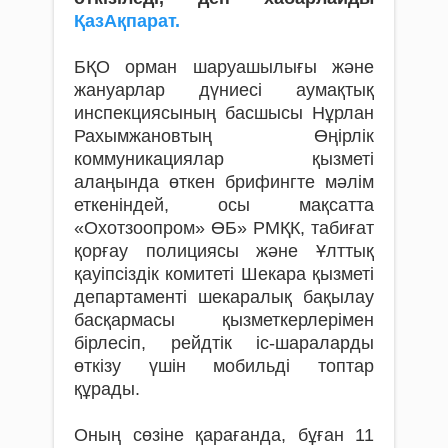
ҚазАқпарат.
БҚО орман шаруашылығы және
жануарлар дүниесі аумақтық
инспекциясының басшысы Нұрлан
Рахымжановтың Өңірлік
коммуникациялар қызметі
алаңында өткен брифингте мәлім
еткеніндей, осы мақсатта
«Охотзоопром» ӨБ» РМҚК, табиғат
қорғау полициясы және Ұлттық
қауіпсіздік комитеті Шекара қызметі
департаменті шекаралық бақылау
басқармасы қызметкерлерімен
бірлесіп, рейдтік іс-шараларды
өткізу үшін мобильді топтар
құрады.
Оның сөзіне қарағанда, бұған 11