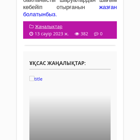
көбейіп отырғанын
жазған
болатынбыз.
Жаңалықтар
13 сәуір 2023 ж.
382
0
ҰҚСАС ЖАҢАЛЫҚТАР: