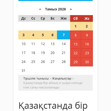
«
Тамыз 2026 »
Дс
Сс
Ср
Бс
Жм
Сб
Жс
1
2
3
4
5
6
7
8
9
10
11
12
13
14
15
16
17
18
19
20
21
22
23
24
25
26
27
28
29
30
31
Тіршілік тынысы
»
Жаңалықтар
»
Қазақстанда бір айлық іс-шара кезінде
киік саны нақтыланады
Қазақстанда бір