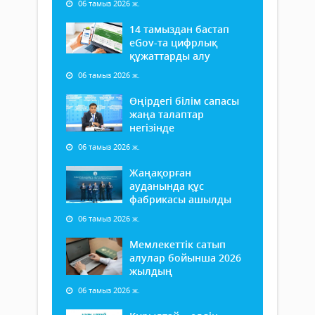
06 тамыз 2026 ж.
14 тамыздан бастап
еGov-та цифрлық
құжаттарды алу
06 тамыз 2026 ж.
Өңірдегі білім сапасы
жаңа талаптар
негізінде
06 тамыз 2026 ж.
Жаңақорған
ауданында құс
фабрикасы ашылды
06 тамыз 2026 ж.
Мемлекеттік сатып
алулар бойынша 2026
жылдың
06 тамыз 2026 ж.