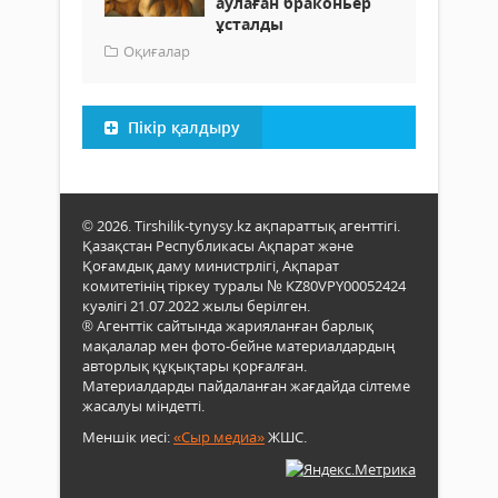
аулаған браконьер
ұсталды
Оқиғалар
Пікір қалдыру
© 2026. Tirshilik-tynysy.kz ақпараттық агенттігі.
Қазақстан Республикасы Ақпарат және
Қоғамдық даму министрлігі, Ақпарат
комитетінің тіркеу туралы № KZ80VPY00052424
куәлігі 21.07.2022 жылы берілген.
® Агенттік сайтында жарияланған барлық
мақалалар мен фото-бейне материалдардың
авторлық құқықтары қорғалған.
Материалдарды пайдаланған жағдайда сілтеме
жасалуы міндетті.
Меншік иесі:
«Сыр медиа»
ЖШС.