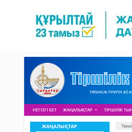
TIRSHILIK-TYNYSY.KZ 
НЕГІЗГІ БЕТ
ЖАҢАЛЫҚТАР
ТІРШІЛІК ТЫ
ЖАҢАЛЫҚТАР
Тірші