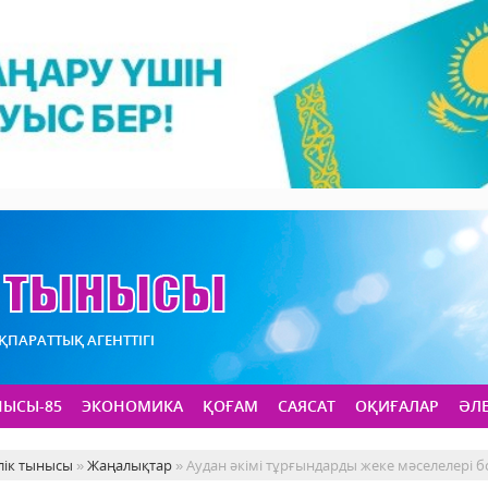
АҚПАРАТТЫҚ АГЕНТТІГІ
НЫСЫ-85
ЭКОНОМИКА
ҚОҒАМ
САЯСАТ
ОҚИҒАЛАР
ӘЛ
лік тынысы
»
Жаңалықтар
» Аудан әкімі тұрғындарды жеке мәселелері