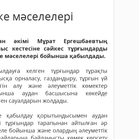
ке мәселелері
ан әкімі Мұрат Ергешбаевтың
ыс кестесіне сәйкес тұрғындарды
е мәселелері бойынша қабылдады.
ылдауға келген тұрғындар тұрақты
ысқа орналасу, газдандыру, тұрғын үй
егін алу және әлеуметтік көмектер
ынша аудан басшысына көкейде
ген сауалдарын жолдады.
е қабылдау қорытындысымен аудан
мі тұрғындар тарапынан айтылған әр
еле бойынша және олардың әлеуметтік
дайларына байланысты көмек көрсету