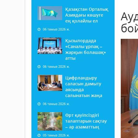
Қазақстан Орталық
Ау
Азиядағы көшуге
ең қолайлы ел
бо
06 тамыз 2026 ж.
Қызылордада
«Саналы ұрпақ –
жарқын болашақ»
атты
06 тамыз 2026 ж.
Цифрландыру
саласын дамыту
аясында
салынатын жаңа
06 тамыз 2026 ж.
Өрт қауіпсіздігі
талаптарын сақтау
– әр азаматтың
05 тамыз 2026 ж.