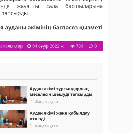
інде жауапты сала басшыларына
ы тапсырды.
я ауданы әкімінің баспасөз қызметі
аңалықтар
04 сәуір 2022 ж.
786
0
Аудан әкімі тұрғындардың
мәселесін шешуді тапсырды
Жаңалықтар
Аудан әкімі жеке қабылдау
өткізді
Жаңалықтар