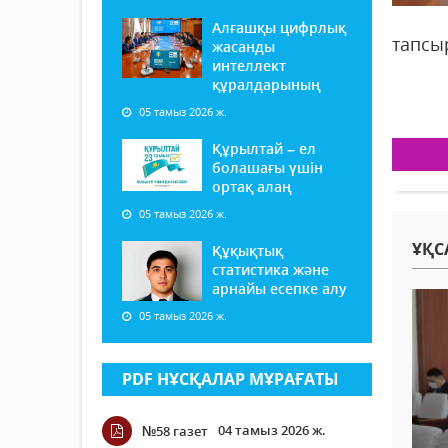
Алғашқы цифрлық
тапсы
жасанды
интеллект
құралдарының
05 тамыз 2026 ж.
Құрылтай – ел
болашағы үшін
ортақ алаң
05 тамыз 2026 ж.
ҰҚС
Құқықтық
статистика және
арнайы есепке алу
05 тамыз 2026 ж.
PDF НҰСҚАЛАР МҰРАҒАТЫ
04 тамыз 2026 ж.
№58 газет