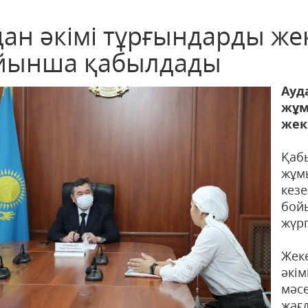
дан әкімі тұрғындарды же
йынша қабылдады
Ауд
жұм
жек
Қаб
жұм
кез
бой
жүр
Жек
әкі
мәс
жағ