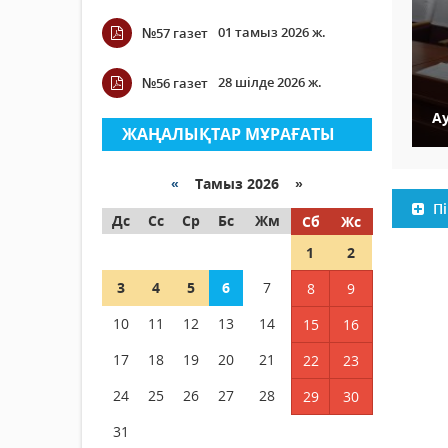
01 тамыз 2026 ж.
№57 газет
28 шілде 2026 ж.
№56 газет
А
ЖАҢАЛЫҚТАР МҰРАҒАТЫ
«
Тамыз 2026 »
Пі
Дс
Сс
Ср
Бс
Жм
Сб
Жс
1
2
3
4
5
6
7
8
9
10
11
12
13
14
15
16
17
18
19
20
21
22
23
24
25
26
27
28
29
30
31