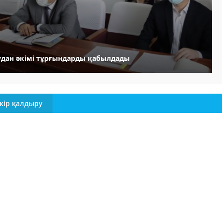
удан әкімі тұрғындарды қабылдады
кір қалдыру