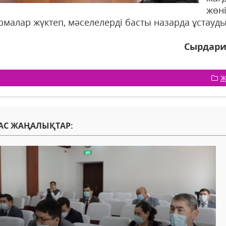
жөн
рмалар жүктеп, мәселелерді басты назарда ұстауд
Сырдари
Ж
АС ЖАҢАЛЫҚТАР: