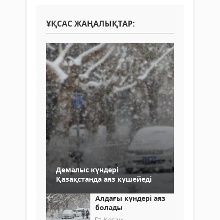
ҰҚСАС ЖАҢАЛЫҚТАР:
Демалыс күндері
Қазақстанда аяз күшейеді
Алдағы күндері аяз
болады
Қоғам