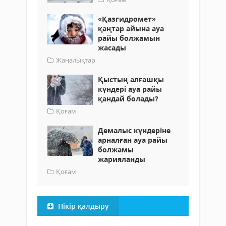
«Қазгидромет»
қаңтар айына ауа
райы болжамын
жасады
Жаңалықтар
Қыстың алғашқы
күндері ауа райы
қандай болады?
Қоғам
Демалыс күндеріне
арналған ауа райы
болжамы
жарияланды
Қоғам
Пікір қалдыру