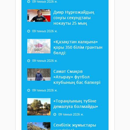
09 тамыз 2026 ж.
Дияр Нұрғожайдың
соңғы секундтағы
нокауты 25 мың
09 тамыз 2026 ж.
«Қазақстан халқына»
қоры 350 білім грантын
бөлді:
09 тамыз 2026 ж.
Самат Смақов
«Атырау» футбол
клубының бас бапкері
09 тамыз 2026 ж.
«Тораңғының түбіне
демалуға болмайды»
09 тамыз 2026 ж.
Сенбілік жұмыстары