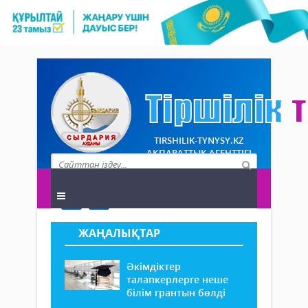
TIRSHILIK-TYNYSY.KZ
АҚПАРАТТЫҚ АГЕНТТІГІ
ЖАҢАЛЫҚТАР
Әкімдіктер
талапкерлерге неше
білім грантын бөлді