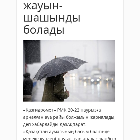
жауын-
шашынды
болады
«Қазгидромет» РМК 20-22 наурызға
арналған ауа райы болжамын жариялады,
деп хабарлайды ҚазАқпарат.
«Қазақстан аумағының басым бөлігінде
мереке күндері жауын, қар аралас жаңбыр