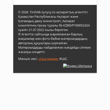
© 2026. Tirshilik-tynysy.kz ақпараттық агенттігі.
Қазақстан Республикасы Ақпарат және
Қоғамдық даму министрлігі, Ақпарат
комитетінің тіркеу туралы № KZ80VPY00052424
куәлігі 21.07.2022 жылы берілген.
® Агенттік сайтында жарияланған барлық
мақалалар мен фото-бейне материалдардың
авторлық құқықтары қорғалған.
Материалдарды пайдаланған жағдайда сілтеме
жасалуы міндетті.
Меншік иесі:
«Сыр медиа»
ЖШС.