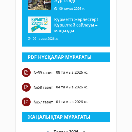
жүргізілді
09 тамыз 2026 ж.
Құрметті жерлестер!
Құрылтай сайлауы –
маңызды
09 тамыз 2026 ж.
PDF НҰСҚАЛАР МҰРАҒАТЫ
08 тамыз 2026 ж.
№59 газет
04 тамыз 2026 ж.
№58 газет
01 тамыз 2026 ж.
№57 газет
ЖАҢАЛЫҚТАР МҰРАҒАТЫ
«
Тамыз 2026 »