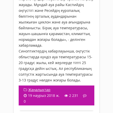
жауады. Мұндай ауа райы Каспийдің
оңтүстігі және Ресейдің еуропалық
бөлігінің орталық аудандарынан
жылжыған циклон және ауа ағындарына
байланысты. Бірақ ауа температурасы,
жауын-шашынға қарамастан, климаттық
нормадан жоғары болады», - делінген
хабарламада.
Синоптиктердің хабарлауынша, оңтүстік
облыстарда күндіз ауа температурасы 15-
20 градус жылы, кей жерлерде тіпті 25
градусқа дейін ыстық. Ал республиканың
солтүстік жартысында ауа температурасы
3-13 градус нөлден жоғары болады.
Жаңалықтар
19 наурыз 2018 ж.
2 231
0