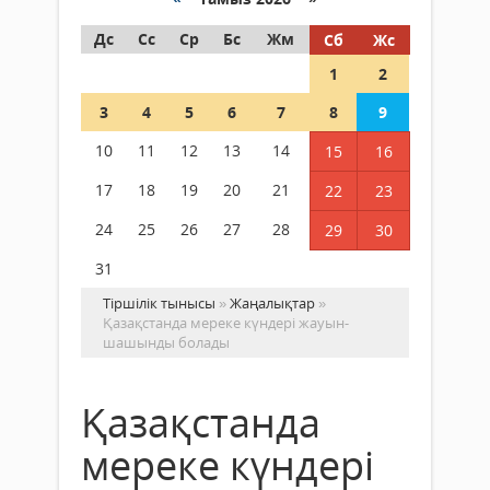
Дс
Сс
Ср
Бс
Жм
Сб
Жс
1
2
3
4
5
6
7
8
9
10
11
12
13
14
15
16
17
18
19
20
21
22
23
24
25
26
27
28
29
30
31
Тіршілік тынысы
»
Жаңалықтар
»
Қазақстанда мереке күндері жауын-
шашынды болады
Қазақстанда
мереке күндері