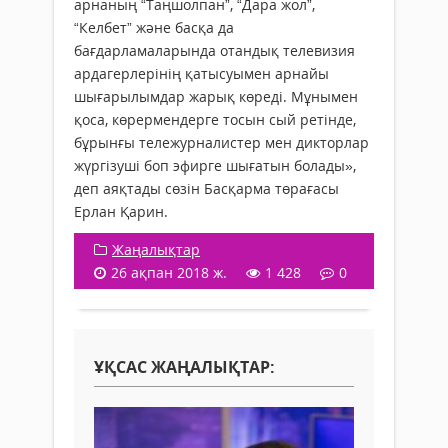
арнаның “Таңшолпан”, “Дара жол”,
“Келбет” және басқа да
бағдарламаларында отандық телевизия
ардагерлерінің қатысуымен арнайы
шығарылымдар жарық көреді. Мұнымен
қоса, көрермендерге тосын сый ретінде,
бұрынғы тележурналистер мен дикторлар
жүргізуші боп эфирге шығатын болады»,
деп аяқтады сөзін Басқарма төрағасы
Ерлан Қарин.
Жаңалықтар
26 ақпан 2018 ж.
1 428
0
ҰҚСАС ЖАҢАЛЫҚТАР: