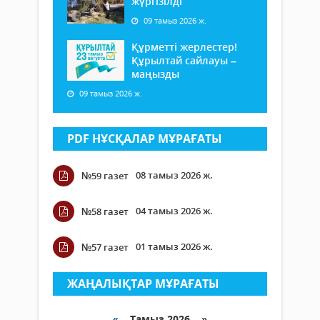
жүргізілді
09 тамыз 2026 ж.
Құрметті жерлестер!
Құрылтай сайлауы –
маңызды
09 тамыз 2026 ж.
PDF НҰСҚАЛАР МҰРАҒАТЫ
08 тамыз 2026 ж.
№59 газет
04 тамыз 2026 ж.
№58 газет
01 тамыз 2026 ж.
№57 газет
ЖАҢАЛЫҚТАР МҰРАҒАТЫ
«
Тамыз 2026 »