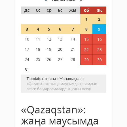
Дс
Сс
Ср
Бс
Жм
Сб
Жс
1
2
3
4
5
6
7
8
9
10
11
12
13
14
15
16
17
18
19
20
21
22
23
24
25
26
27
28
29
30
31
Тіршілік тынысы
»
Жаңалықтар
»
«Qazaqstan»: жаңа маусымда қоғамдық-
саяси бағдарламалардың саны өседі
«Qazaqstan»:
жаңа маусымда