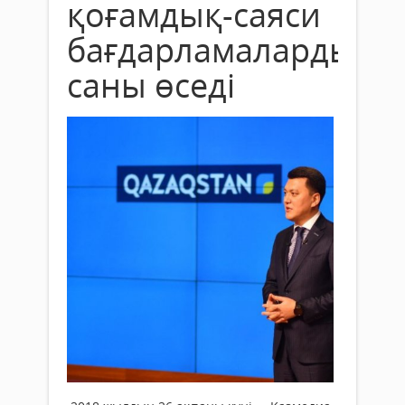
қоғамдық-саяси
бағдарламалардың
саны өседі