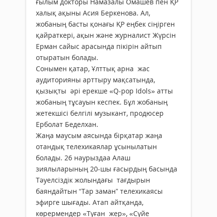
ғылым докторы Намазалы Омашев пен ҚР
халық ақыны Асия Беркенова. Ал,
жобаның басты қонағы ҚР еңбек сіңірген
қайраткері, ақын және журналист Жүрсін
Ерман сайыс арасында пікірін айтып
отыратын болады.
Сонымен қатар, Ұлттық арна жас
аудиторияны арттыру мақсатында,
қызықты әрі ерекше «Q-pop Idols» атты
жобаның тұсауын кеспек. Бұл жобаның
жетекшісі белгілі музыкант, продюсер
Ерболат Беделхан.
Жаңа маусым аясында бірқатар жаңа
отандық телехикаялар ұсынылатын
болады. 26 наурыздаа Алаш
зиялыларының 20-шы ғасырдың басында
Тәуелсіздік жолындағы тағдырын
баяндайтын “Тар заман” телехикаясы
эфирге шығады. Атап айтқанда,
көрермендер «Туған жер», «Сүйе