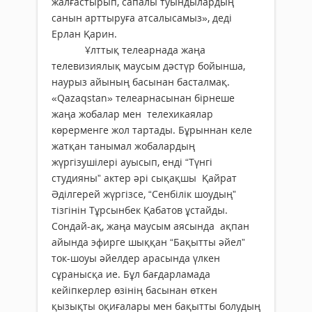
жалғастырып, сапалы туындылардың
санын арттыруға атсалысамыз», деді
Ерлан Қарин.
Ұлттық телеарнада жаңа
телевизиялық маусым дәстүр бойынша,
наурыз айының басынан басталмақ.
«Qazaqstan» телеарнасынан бірнеше
жаңа жобалар мен телехикаялар
көрерменге жол тартады. Бұрыннан келе
жатқан танымал жобалардың
жүргізушілері ауысып, енді “Түнгі
студияны” актер әрі сықақшы Қайрат
Әділгерей жүргізсе, “Сенбілік шоудың”
тізгінін Тұрсынбек Қабатов ұстайды.
Сондай-ақ, жаңа маусым аясында ақпан
айында эфирге шыққан “Бақытты әйел”
ток-шоуы әйелдер арасында үлкен
сұранысқа ие. Бұл бағдарламада
кейіпкерлер өзінің басынан өткен
қызықты оқиғалары мен бақытты болудың