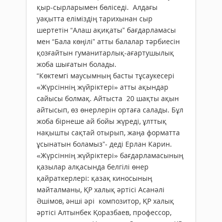
қыр-сырларымен бөліседі. Алдағы
уақытта еліміздің тарихынан сыр
шертетін “Алаш ақиқаты” бағдарламасы
мен “Бала көңілі” атты балалар тәрбиесін
қозғайтын гуманитарлық-ағартушылық
жоба шығатын болады.
“Көктемгі маусымның басты тұсаукесері
«Жүрсіннің жүйріктері» атты ақындар
сайысы болмақ. Айтыста 20 шақты ақын
айтысып, өз өнерлерін ортаға салады. Бұл
жоба бірнеше ай бойы жүреді, ұлттық
нақышты сақтай отырып, жаңа форматта
ұсынатын боламыз”- деді Ерлан Карин.
«Жүрсіннің жүйріктері» бағдарламасының
қазылар алқасында белгілі өнер
қайраткерлері: қазақ киносының
майталманы,
ҚР халық әртісі Асанәлі
Әшімов, әнші әрі композитор, ҚР халық
әртісі Алтынбек Қоразбаев, профессор,