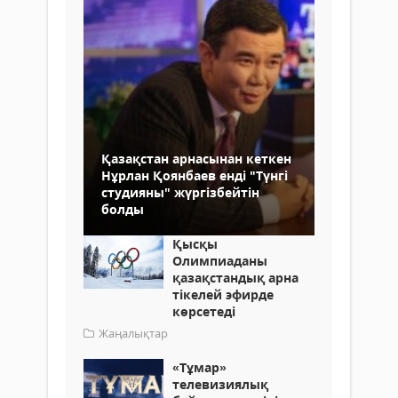
Қазақстан арнасынан кеткен
Нұрлан Қоянбаев енді "Түнгі
студияны" жүргізбейтін
болды
Қысқы
Олимпиаданы
қазақстандық арна
тікелей эфирде
көрсетеді
Жаңалықтар
«Тұмар»
телевизиялық