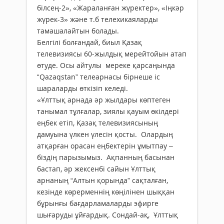
білсең-2», «Жараланған жүректер», «Іңкәр
жүрек-3» және т.б телехикаяларды
тамашалайтын болады.
Белгілі болғандай, биыл Қазақ
телевизиясы 60-жылдық мерейтойын атап
өтуде. Осы айтулы мереке қарсаңында
“Qazaqstan” телеарнасы бірнеше іс
шараларды өткізіп келеді.
«Ұлттық арнада әр жылдары көптеген
танымал тұлғалар, зиялы қауым өкілдері
еңбек етіп, Қазақ телевизиясының
дамуына үлкен үлесін қосты. Олардың
атқарған орасан еңбектерін ұмытпау –
біздің парызымыз. Ақпанның басынан
бастап, әр жексенбі сайын Ұлттық
арнаның “Алтын қорында” сақталған,
кезінде көрерменнің көңілінен шыққан
бұрынғы бағдарламаларды эфирге
шығаруды ұйғардық. Сондай-ақ, Ұлттық