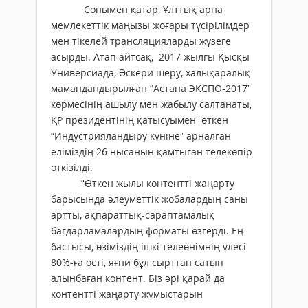
Сонымен қатар, Ұлттық арна
мемлекеттік маңызы жоғары түсірілімдер
мен тікелей трансляцияларды жүзеге
асырды. Атап айтсақ, 2017 жылғы Қысқы
Универсиада, Әскери шеру, халықаралық
мамандандырылған “Астана ЭКСПО-2017”
көрмесінің ашылу мен жабылу салтанаты,
ҚР президентінің қатысуымен өткен
“Индустрияландыру күніне” арналған
еліміздің 26 нысанын қамтыған телекөпір
өткізілді.
“Өткен жылы контентті жаңарту
барысында әлеуметтік жобалардың саны
артты, ақпараттық-сараптамалық
бағдарламалардың форматы өзгерді. Ең
бастысы, өзіміздің ішкі телеөнімнің үлесі
80%-ға өсті, яғни бұл сырттан сатып
алынбаған контент. Біз әрі қарай да
контентті жаңарту жұмыстарын