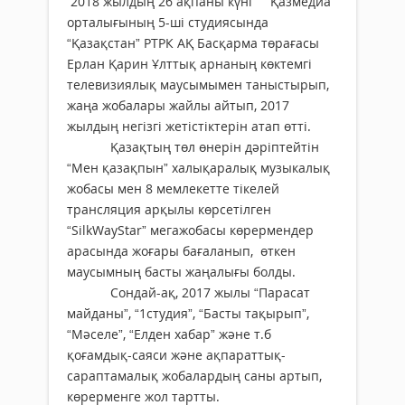
2018
жылдың 26 ақпаны күні
Қазмедиа
орталығының 5-ші студиясында
“Қазақстан” РТРК АҚ Басқарма төрағасы
Ерлан Қарин Ұлттық арнаның көктемгі
телевизиялық маусымымен таныстырып,
жаңа жобалары жайлы айтып, 2017
жылдың негізгі жетістіктерін атап өтті.
Қазақтың төл өнерін дәріптейтін
“Мен қазақпын” халықаралық музыкалық
жобасы мен 8 мемлекетте тікелей
трансляция арқылы көрсетілген
“SilkWayStar” мегажобасы көрермендер
арасында жоғары бағаланып, өткен
маусымның басты жаңалығы болды.
Сондай-ақ, 2017 жылы “Парасат
майданы”, “1студия”, “Басты тақырып”,
“Мәселе”, “Елден хабар” және т.б
қоғамдық-саяси және ақпараттық-
сараптамалық жобалардың саны артып,
көрерменге жол тартты.