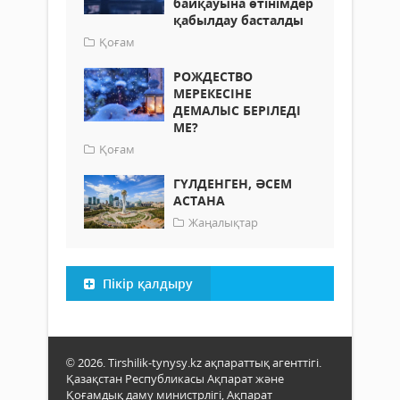
байқауына өтінімдер
қабылдау басталды
Қоғам
РОЖДЕСТВО
МЕРЕКЕСІНЕ
ДЕМАЛЫС БЕРІЛЕДІ
МЕ?
Қоғам
ГҮЛДЕНГЕН, ӘСЕМ
АСТАНА
Жаңалықтар
Пікір қалдыру
© 2026. Tirshilik-tynysy.kz ақпараттық агенттігі.
Қазақстан Республикасы Ақпарат және
Қоғамдық даму министрлігі, Ақпарат