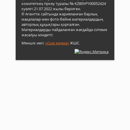
комитетінің тіркеу туралы № KZ80VPY00052424
куәлігі 21.07.2022 жылы берілген.
® Агенттік сайтында жарияланған барлық
мақалалар мен фото-бейне материалдардың
авторлық құқықтары қорғалған.
Материалдарды пайдаланған жағдайда сілтеме
жасалуы міндетті.
Меншік иесі:
«Сыр медиа»
ЖШС.