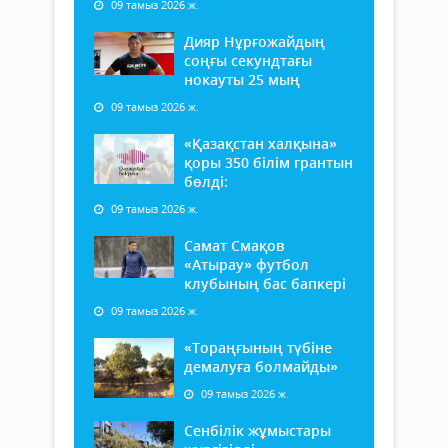
09 тамыз 2026 ж.
Дияр Нұрғожайдың
соңғы секундтағы
нокауты 25 мың
09 тамыз 2026 ж.
«Қазақстан халқына»
қоры 350 білім грантын
бөлді:
09 тамыз 2026 ж.
Самат Смақов
«Атырау» футбол
клубының бас бапкері
09 тамыз 2026 ж.
«Тораңғының түбіне
демалуға болмайды»
09 тамыз 2026 ж.
Сенбілік жұмыстары