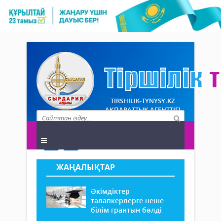
TIRSHILIK-TYNYSY.KZ
АҚПАРАТТЫҚ АГЕНТТІГІ
ЖАҢАЛЫҚТАР
Әкімдіктер
талапкерлерге неше
білім грантын бөлді