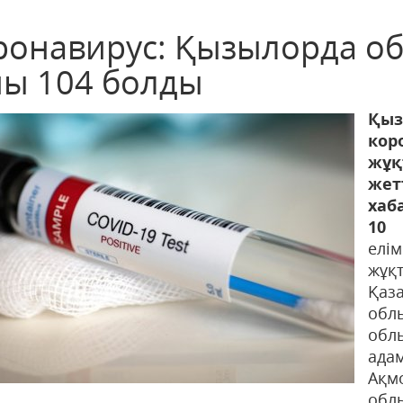
ронавирус: Қызылорда о
ны 104 болды
Қ
ко
жұқ
ж
хаб
10 
елі
жұқ
Қаз
об
облы
ада
Ақм
облы