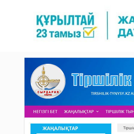
TIRSHILIK-TYNYSY.KZ 
НЕГІЗГІ БЕТ
ЖАҢАЛЫҚТАР
ТІРШІЛІК ТЫ
ЖАҢАЛЫҚТАР
Тірші