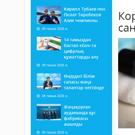
Кирилл Тубаев пен
Ко
Полат Төребеков
Азия чемпионы
са
06 тамыз 2026 ж.
14 тамыздан
бастап еGov-та
цифрлық
құжаттарды алу
06 тамыз 2026 ж.
Өңірдегі білім
сапасы жаңа
талаптар негізінде
06 тамыз 2026 ж.
Жаңақорған
ауданында құс
фабрикасы
ашылды
06 тамыз 2026 ж.