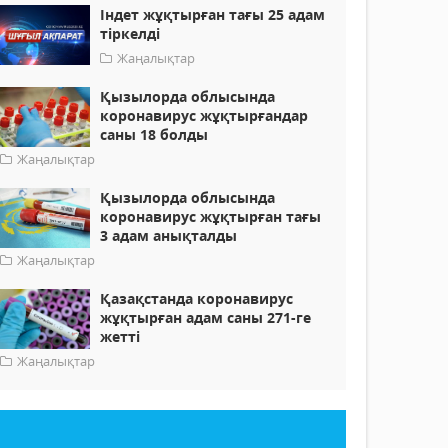
Індет жұқтырған тағы 25 адам
тiркелдi
Жаңалықтар
Қызылорда облысында
коронавирус жұқтырғандар
саны 18 болды
Жаңалықтар
Қызылорда облысында
коронавирус жұқтырған тағы
3 адам анықталды
Жаңалықтар
Қазақстанда коронавирус
жұқтырған адам саны 271-ге
жетті
Жаңалықтар