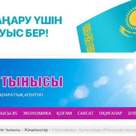
АҚПАРАТТЫҚ АГЕНТТІГІ
НЫСЫ-85
ЭКОНОМИКА
ҚОҒАМ
САЯСАТ
ОҚИҒАЛАР
ӘЛ
лік тынысы
»
Жаңалықтар
» Коронавирус: Қызылорда облысында науқас