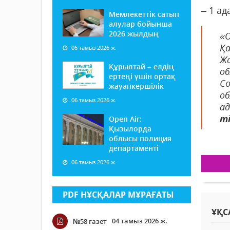
– 1 ад
Мемлекеттік сатып
алулар бойынша
2026 жылдың
«
Қа
06 тамыз 2026 ж.
Ж
Құрылтай – елдің
о
ертеңі үшін ортақ
Со
жауапкершілік
об
06 тамыз 2026 ж.
ад
ті
Open Air:
Қызылорда
облысы полиция
департаменті
06 тамыз 2026 ж.
PDF НҰСҚАЛАР МҰРАҒАТЫ
ҰҚС
04 тамыз 2026 ж.
№58 газет