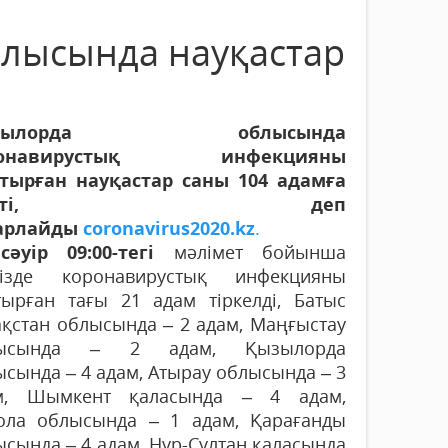
блысында науқастар
ызылорда облысында
ронавирустық инфекцияны
тырған науқастар саны 104 адамға
етті, деп
арлайды
coronavirus2020.kz
.
сәуір 09:00-тегі
мәлімет бойынша
мізде коронавирустық инфекцияны
тырған тағы 21 адам тiркелді, Батыс
ақстан облысында – 2 адам, Маңғыстау
лысында – 2 адам, Қызылорда
сында – 4 адам, Атырау облысында – 3
м, Шымкент қаласында – 4 адам,
ола облысында – 1 адам, Қарағанды
сында – 4 адам, Нұр-Сұлтан қаласында