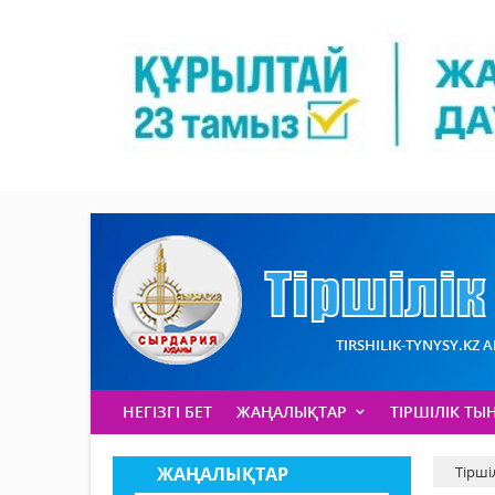
TIRSHILIK-TYNYSY.KZ 
НЕГІЗГІ БЕТ
ЖАҢАЛЫҚТАР
ТІРШІЛІК ТЫ
ЖАҢАЛЫҚТАР
Тірші