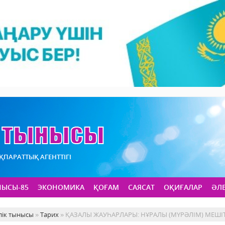
АҚПАРАТТЫҚ АГЕНТТІГІ
НЫСЫ-85
ЭКОНОМИКА
ҚОҒАМ
САЯСАТ
ОҚИҒАЛАР
ӘЛ
лік тынысы
»
Тарих
» ҚАЗАЛЫ ЖАУҺАРЛАРЫ: НҰРАЛЫ (МҮРӘЛІМ) МЕШІТ