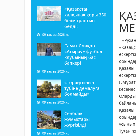
«Қазақстан
ҚА
халқына» қоры 350
білім грантын
МЕ
бөлді:
09 тамыз 2026 ж.
«Рухан
Самат Смақов
«Қазақс
«Атырау» футбол
ескертк
клубының бас
орындар 
бапкері
Қазалы 
09 тамыз 2026 ж.
ескертк
Ғ.Мұрат
«Тораңғының
түбіне демалуға
кесенес
болмайды»
Олардың
09 тамыз 2026 ж.
байланы
Қазалы 
Сенбілік
орындар
жұмыстары
ұсынып 
жүргізілді
Туған ж
09 тамыз 2026 ж.