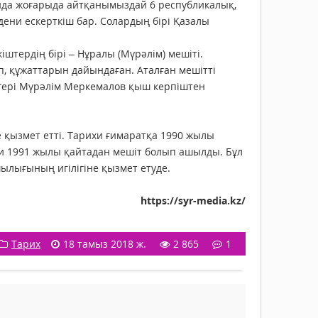
нда жоғарыда айтқанымыздай 6 республикалық,
дени ескерткіш бар. Солардың бірі Қазалы
штердің бірі – Нұралы (Мүрәлім) мешіті.
, құжаттарын дайындаған. Аталған мешітті
дагері Мүрәлім Меркемалов қыш керпіштен
не қызмет етті. Тарихи ғимаратқа 1990 жылы
ғни 1991 жылы қайтадан мешіт болып ашылды. Бұл
ылығының игілігіне қызмет етуде.
https://syr-media.kz/
Тарих
18 тамыз 2018 ж.
2 865
1