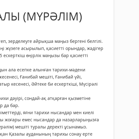
АЛЫ (МҮРӘЛІМ)
п, зерделеуге айрықша маңыз бергені белгілі.
ңі жүзеге асырылып, қасиетті орындар, жәдігер
 ескерткіш өңірлік маңызы бар қасиетті
лдын ала есепке алынған тарихи-мәдени
енесі, Ғанибай мешіті, Ғанибай үйі,
ыр кесенесі, Әйтеке би ескерткіші, Мүсірәлі
и дәуірі, сондай-ақ атқарған қызметіне
 да бар.
меттерді, яғни тарихи нысандар мен киелі
ығы жоғары емес нысандар да назарларыңызға
рәлім) мешіті туралы деректі ұсынамыз.
асқан Қазалы ауданының тарихы сонау ерте