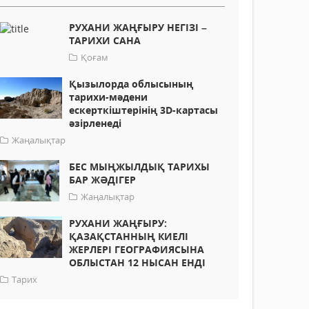
РУХАНИ ЖАҢҒЫРУ НЕГІЗІ –
ТАРИХИ САНА
Қоғам
Қызылорда облысының
тарихи-мәдени
ескерткіштерінің 3D-картасы
әзірленеді
Жаңалықтар
БЕС МЫҢЖЫЛДЫҚ ТАРИХЫ
БАР ЖӘДІГЕР
Жаңалықтар
РУХАНИ ЖАҢҒЫРУ:
ҚАЗАҚСТАННЫҢ КИЕЛІ
ЖЕРЛЕРІ ГЕОГРАФИЯСЫНА
ОБЛЫСТАН 12 НЫСАН ЕНДІ
Тарих