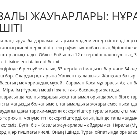
ЗАЛЫ ЖАУҺАРЛАРЫ: НҰР
ШІТІ
и жаңғыру» бағдарламасы тарихи-мәдени ескерткіштерді зертте
танның киелі жерлерінің географиясы» жобасының бірінші кезе
іштер анықталды. Облыс бойынша 12 ескерткіш жалпыұлттық, 35
тізіміне енгізілілгені бегілі.
өңірінде 6 республикалық, 53 жергілікті маңызы бар және 34 а
іш бар. Олардың қатарына Жанкент қалашығы, Жанқожа батыр кес
баевтың мемориалдық музейі, Сараман Қоса мұнарасы, Ақтан бат
і, Мірәлім (Нұралы) мешіті және тағы басқалары жатады.
 арасында жалпы жұршылыққа танымал орындармен бірге тарих
сты маңызды болғанымен, танымалдығы жоғары емес нысандар
ауданындағы тарихи-мәдени ескерткіштер туралы қызықты мәлі
 тарихын, монументті ескерткіштерді, оның ішінде танымалд
келеміз. Бүгін біз «Қазалы жауһарлары» айдарымен Нұралы (Мү
ердің әр пұшпағы киелі. Оның ішінде, Тұран ойпатында орнал