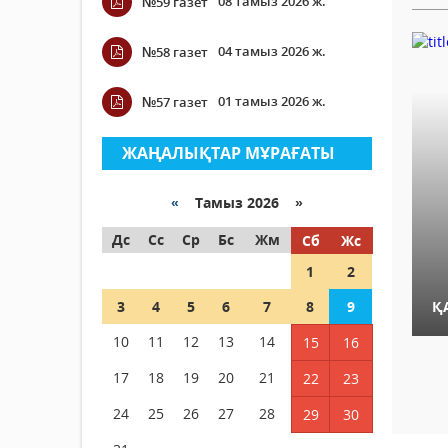
08 тамыз 2026 ж.
№59 газет
04 тамыз 2026 ж.
№58 газет
01 тамыз 2026 ж.
№57 газет
ЖАҢАЛЫҚТАР МҰРАҒАТЫ
«
Тамыз 2026 »
Дс
Сс
Ср
Бс
Жм
Сб
Жс
1
2
3
4
5
6
7
8
9
Қ
10
11
12
13
14
15
16
17
18
19
20
21
22
23
24
25
26
27
28
29
30