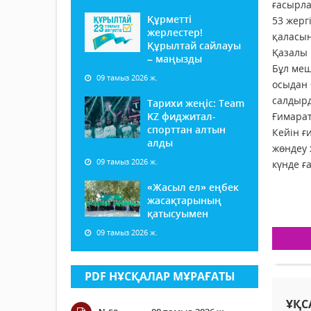
ғасырла
Құрметті
53 жерг
жерлестер!
қаласын
Құрылтай сайлауы
Қазалы 
– маңызды
Бұл меш
09 тамыз 2026 ж.
осыдан 
салдыр
Тарихи жеңіс: Team
KZ фиджитал-
Ғимарат
спорттан алтын
Кейін ғ
алды
жөндеу 
09 тамыз 2026 ж.
күнде ғ
«Жасыл ел» еңбек
жасақтарының
қатысуымен
09 тамыз 2026 ж.
PDF НҰСҚАЛАР МҰРАҒАТЫ
ҰҚС