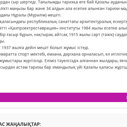
рдан сыр шертеді. Тағылымды тарихқа өте бай Қазалы ауданы
ілікті маңызы бар және 34 алдын ала есепке алынған тарихи-мә
дағы Нұралы (Мүрәлім) мешіті.
қаласындағы республикалық санаттағы архитектуралық ескерткі
ітті «Қазпроектреставрация» институты 1984 жылы есепке алып
бір ғасыр бұрын, нақтырақ айтсақ 1915 жылы сарт (тәжік) сау
ды.
 1937 жылға дейін мешіт болып жұмыс істеді.
имаратта спорт мектебі, емхана, дәріхана орналасып, ел игілігі
жұмыстары жүргізілді. Еліміз тәуелсіздік алғаннан жылдары, я
асырдан астам тарихы бар имандылық үйі Қазалы қаласы жұртш
АС ЖАҢАЛЫҚТАР: