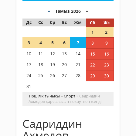
«
Тамыз 2026 »
Дс
Сс
Ср
Бс
Жм
Сб
Жс
1
2
3
4
5
6
7
8
9
10
11
12
13
14
15
16
17
18
19
20
21
22
23
24
25
26
27
28
29
30
31
Тіршілік тынысы
»
Спорт
» Садриддин
Ахмедов қарсыласын нокаутпен жеңді
Садриддин
Ахмедов