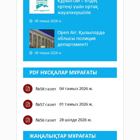
Құрылтай – елдің
ертеңі үшін ортақ
жауапкершілік
06 тамыз 2026 ж.
Open Air: Қызылорда
облысы полиция
департаменті
06 тамыз 2026 ж.
PDF НҰСҚАЛАР МҰРАҒАТЫ
04 тамыз 2026 ж.
№58 газет
01 тамыз 2026 ж.
№57 газет
28 шілде 2026 ж.
№56 газет
ЖАҢАЛЫҚТАР МҰРАҒАТЫ