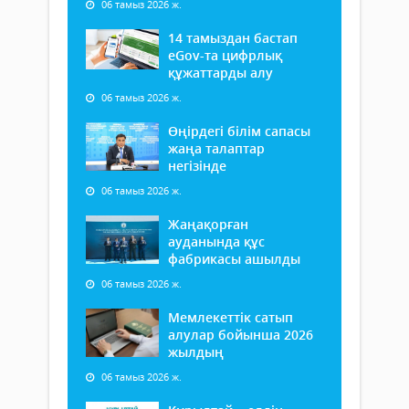
06 тамыз 2026 ж.
14 тамыздан бастап
еGov-та цифрлық
құжаттарды алу
06 тамыз 2026 ж.
Өңірдегі білім сапасы
жаңа талаптар
негізінде
06 тамыз 2026 ж.
Жаңақорған
ауданында құс
фабрикасы ашылды
06 тамыз 2026 ж.
Мемлекеттік сатып
алулар бойынша 2026
жылдың
06 тамыз 2026 ж.