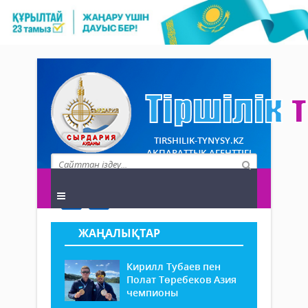
TIRSHILIK-TYNYSY.KZ
АҚПАРАТТЫҚ АГЕНТТІГІ
ЖАҢАЛЫҚТАР
Кирилл Тубаев пен
Полат Төребеков Азия
чемпионы