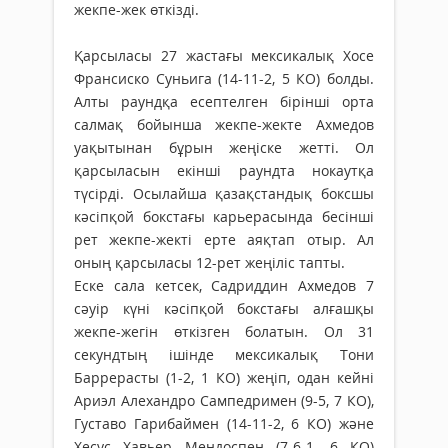
жекпе-жек өткізді.
Қарсыласы 27 жастағы мексикалық Хосе
Франсиско Суньига (14-11-2, 5 КО) болды.
Алты раундқа есептелген бірінші орта
салмақ бойынша жекпе-жекте Ахмедов
уақытынан бұрын жеңіске жетті. Ол
қарсыласын екінші раундта нокаутқа
түсірді. Осылайша қазақстандық боксшы
кәсіпқой бокстағы карьерасында бесінші
рет жекпе-жекті ерте аяқтап отыр. Ал
оның қарсыласы 12-рет жеңіліс тапты.
Еске сала кетсек, Садриддин Ахмедов 7
сәуір күні кәсіпқой бокстағы алғашқы
жекпе-жегін өткізген болатын. Ол 31
секундтың ішінде мексикалық Тони
Баррерасты (1-2, 1 КО) жеңіп, одан кейні
Ариэл Алехандро Сампедримен (9-5, 7 КО),
Густаво Гарибаймен (14-11-2, 6 КО) және
Хесус Хавьер Мендоспен (7-6-1, 6 КО)