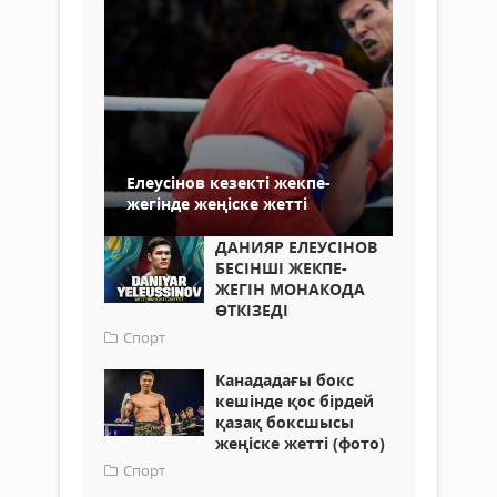
Елеусінов кезекті жекпе-
жегінде жеңіске жетті
ДАНИЯР ЕЛЕУСІНОВ
БЕСІНШІ ЖЕКПЕ-
ЖЕГІН МОНАКОДА
ӨТКІЗЕДІ
Спорт
Канададағы бокс
кешінде қос бірдей
қазақ боксшысы
жеңіске жетті (фото)
Спорт