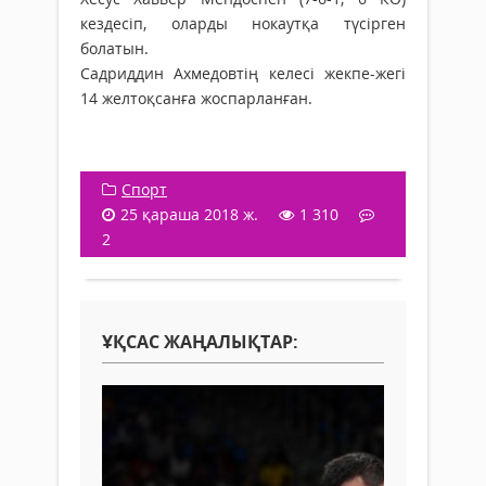
кездесіп, оларды нокаутқа түсірген
болатын.
Садриддин Ахмедовтің келесі жекпе-жегі
14 желтоқсанға жоспарланған.
Спорт
25 қараша 2018 ж.
1 310
2
ҰҚСАС ЖАҢАЛЫҚТАР: