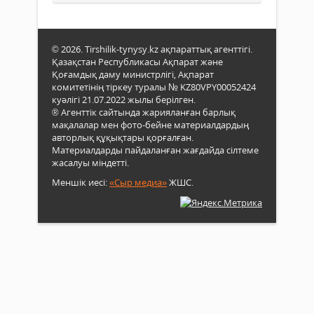
© 2026. Tirshilik-tynysy.kz ақпараттық агенттігі.
Қазақстан Республикасы Ақпарат және
Қоғамдық даму министрлігі, Ақпарат
комитетінің тіркеу туралы № KZ80VPY00052424
куәлігі 21.07.2022 жылы берілген.
® Агенттік сайтында жарияланған барлық
мақалалар мен фото-бейне материалдардың
авторлық құқықтары қорғалған.
Материалдарды пайдаланған жағдайда сілтеме
жасалуы міндетті.
Меншік иесі:
«Сыр медиа»
ЖШС.