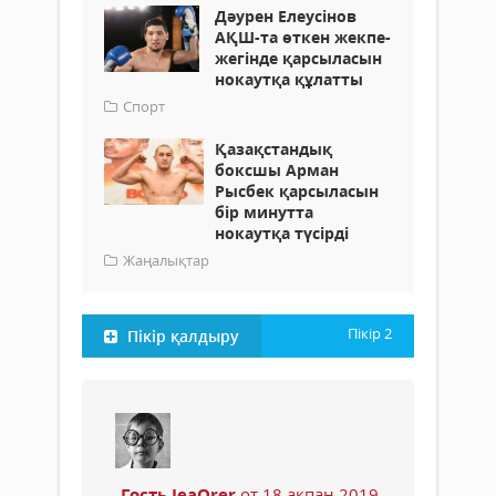
Дәурен Елеусінов
АҚШ-та өткен жекпе-
жегінде қарсыласын
нокаутқа құлатты
Спорт
Қазақстандық
боксшы Арман
Рысбек қарсыласын
бір минутта
нокаутқа түсірді
Жаңалықтар
Пікір
2
Пікір қалдыру
Гость JeaOrer
от 18 ақпан 2019