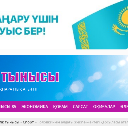
АҚПАРАТТЫҚ АГЕНТТІГІ
НЫСЫ-85
ЭКОНОМИКА
ҚОҒАМ
САЯСАТ
ОҚИҒАЛАР
ӘЛ
лік тынысы
»
Спорт
» Головкиннің алдағы жекпе-жектегі қарсыласы ата