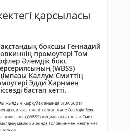
ектегі қарсыласы
зақстандық боксшы Геннадий
овкиннің промоутері Том
ффлер Әлемдік бокс
персериясының (WBSS)
ңімпазы Каллум Смиттің
омоутері Эдди Хирнмен
іссөзді бастап кетті.
ғы жылдың қыркүйек айында WBA Super
ондық атағын жеңіп алған және Әлемдік бокс
рсериясының (WBSS) жеңімпазы атанған Смит
 жылдың мамыр айында Головкинмен жекпе-жек
уі мүмкін.