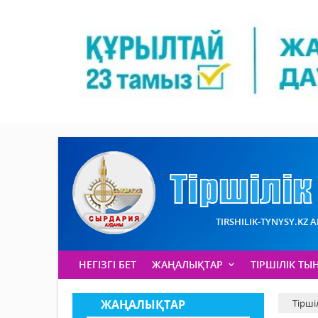
TIRSHILIK-TYNYSY.KZ 
НЕГІЗГІ БЕТ
ЖАҢАЛЫҚТАР
ТІРШІЛІК ТЫ
ЖАҢАЛЫҚТАР
Тірші