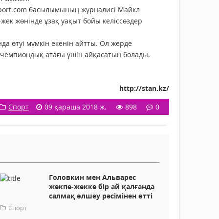
sport.com басылымының журналисі Майкл
ек жөнінде ұзақ уақыт бойы келіссөздер
а өтуі мүмкін екенін айтты. Ол жерде
 чемпиондық атағы үшін айқасатын болады.
http://stan.kz/
Спорт
09 қараша 2018 ж.
898
0
Головкин мен Альварес
жекпе-жекке бір ай қалғанда
салмақ өлшеу рәсімінен өтті
Спорт