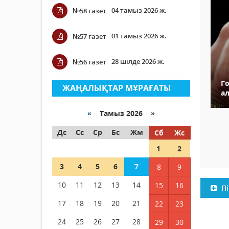
04 тамыз 2026 ж.
№58 газет
01 тамыз 2026 ж.
№57 газет
28 шілде 2026 ж.
№56 газет
Го
ЖАҢАЛЫҚТАР МҰРАҒАТЫ
а
«
Тамыз 2026 »
Дс
Сс
Ср
Бс
Жм
Сб
Жс
1
2
3
4
5
6
7
8
9
10
11
12
13
14
15
16
Пі
17
18
19
20
21
22
23
24
25
26
27
28
29
30