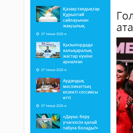
Қазақстандықтар
Го
Құрылтай
сайлауынан
ат
жақсылық
07 тамыз 2026 ж.
Қызылордада
халықаралық
жастар күніне
арналған
07 тамыз 2026 ж.
Аудандық
мәслихаттың
кезекті сессиясы
өтті
07 тамыз 2026 ж.
«Дауыс беру
учаскесін қалай
табуға болады?»