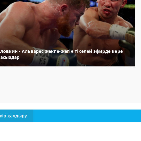
ловкин - Альварес жекпе-жегін тікелей эфирде көре
ласыздар
кір қалдыру