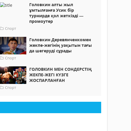
Головкин алты жыл
ұмтылғанға Усик бір
турнирде қол жеткізді —
промоутер
Спорт
Головкин Деревянченкомен
жекпе-жегінің уақытын тағы
да шегеруді сұрады
Спорт
ГОЛОВКИН МЕН СОНДЕРСТІҢ
ЖЕКПЕ-ЖЕГІ КҮЗГЕ
ЖОСПАРЛАНҒАН
Спорт