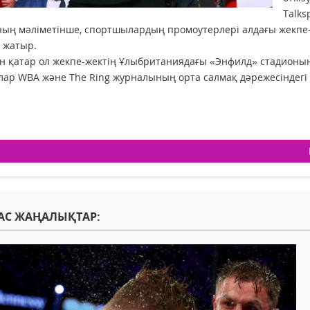
Talk
ың мәліметінше, спортшылардың промоутерлері алдағы жекпе-ж
п жатыр.
 қатар ол жекпе-жектің Ұлыбританиядағы «Энфилд» стадионынд
ар WBA және The Ring журналының орта салмақ дәрежесіндегі
АС ЖАҢАЛЫҚТАР: