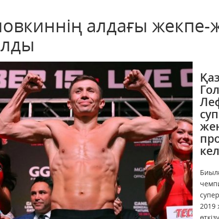
ловкиннің алдағы жекпе-ж
алды
Қа
Гол
Ле
су
же
пр
кел
Биыл
чемпи
супе
2019
өткіз