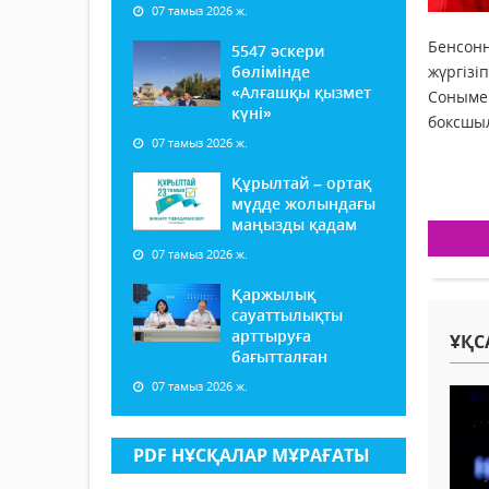
07 тамыз 2026 ж.
Бенсонн
5547 әскери
бөлімінде
жүргізі
«Алғашқы қызмет
Сонымен
күні»
боксшыл
07 тамыз 2026 ж.
Құрылтай – ортақ
мүдде жолындағы
маңызды қадам
07 тамыз 2026 ж.
Қаржылық
сауаттылықты
арттыруға
ҰҚС
бағытталған
07 тамыз 2026 ж.
PDF НҰСҚАЛАР МҰРАҒАТЫ