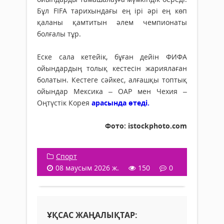
Бұл FIFA тарихындағы ең ірі әрі ең көп
қаланы қамтитын әлем чемпионаты
болғалы тұр.
Еске сала кетейік, бұған дейін ФИФА
ойындардың толық кестесін жариялаған
болатын. Кестеге сәйкес, алғашқы топтық
ойындар Мексика – ОАР мен Чехия –
Оңтүстік Корея
арасында өтеді.
Фото: istockphoto.com
Спорт
08 маусым 2026 ж.
150
0
ҰҚСАС ЖАҢАЛЫҚТАР: