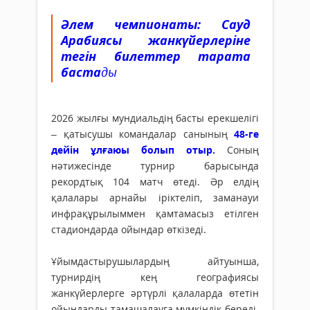
Әлем чемпионаты: Сауд
Арабиясы жанкүйерлеріне
тегін билеттер тарата
баста
ды
2026 жылғы мундиальдің басты ерекшелігі
– қатысушы командалар санының
48-ге
дейін ұлғаюы болып отыр.
Соның
нәтижесінде турнир барысында
рекордтық 104 матч өтеді. Әр елдің
қалалары арнайы іріктеліп, заманауи
инфрақұрылыммен қамтамасыз етілген
стадиондарда ойындар өткізеді.
Ұйымдастырушылардың айтуынша,
турнирдің кең географиясы
жанкүйерлерге әртүрлі қалаларда өтетін
ойындарды тамашалауға мүмкіндік береді.