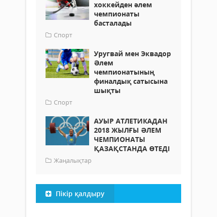
хоккейден әлем
чемпионаты
басталады
Спорт
Уругвай мен Эквадор
Әлем
чемпионатының
финалдық сатысына
шықты
Спорт
АУЫР АТЛЕТИКАДАН
2018 ЖЫЛҒЫ ӘЛЕМ
ЧЕМПИОНАТЫ
ҚАЗАҚСТАНДА ӨТЕДІ
Жаңалықтар
Пікір қалдыру