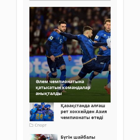
Әлем чемпионатына
қатысатын командалар
анықталды
Қазақстанда алғаш
рет хоккейден Азия
чемпионаты өтеді
Спорт
Бүгін шайбалы