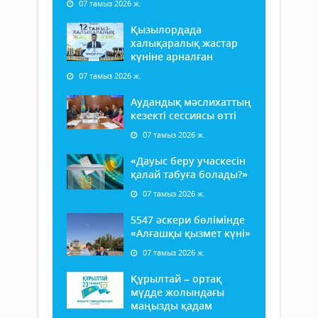
07 тамыз 2026 ж.
Қызылордада
халықаралық жастар
күніне арналған
07 тамыз 2026 ж.
Аудандық мәслихаттың
кезекті сессиясы өтті
07 тамыз 2026 ж.
«Дауыс беру учаскесін
қалай табуға болады?»
07 тамыз 2026 ж.
5547 әскери бөлімінде
«Алғашқы қызмет күні»
07 тамыз 2026 ж.
Құрылтай – ортақ
мүдде жолындағы
маңызды қадам