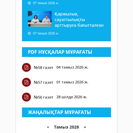
07 тамыз 2026 ж.
Қаржылық
сауаттылықты
арттыруға бағытталған
07 тамыз 2026 ж.
PDF НҰСҚАЛАР МҰРАҒАТЫ
04 тамыз 2026 ж.
№58 газет
01 тамыз 2026 ж.
№57 газет
28 шілде 2026 ж.
№56 газет
ЖАҢАЛЫҚТАР МҰРАҒАТЫ
«
Тамыз 2026 »