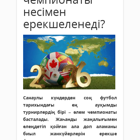
несімен
ерекшеленеді?
Санаулы күндерден соң футбол
тарихындағы ең ауқымды
турнирлердің бірі – әлем чемпионаты
басталады. Жаһанды жаңалығымен
елеңдетіп қойған ала доп аламаны
биыл жанкүйерлерін ерекше