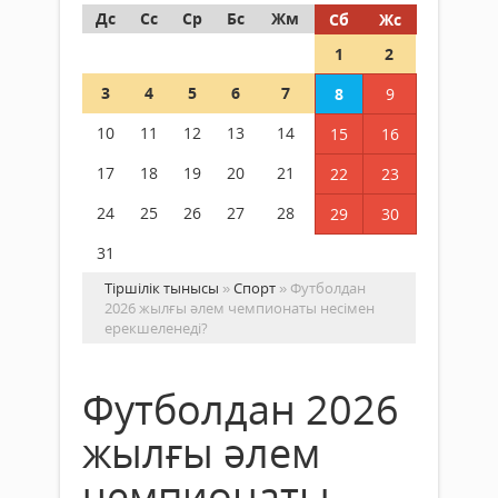
Дс
Сс
Ср
Бс
Жм
Сб
Жс
1
2
3
4
5
6
7
8
9
10
11
12
13
14
15
16
17
18
19
20
21
22
23
24
25
26
27
28
29
30
31
Тіршілік тынысы
»
Спорт
» Футболдан
2026 жылғы әлем чемпионаты несімен
ерекшеленеді?
Футболдан 2026
жылғы әлем
чемпионаты