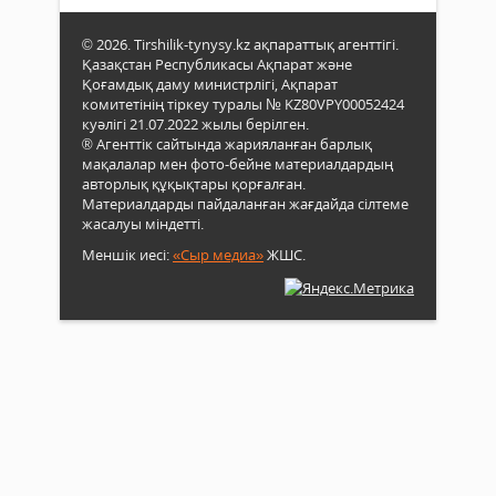
© 2026. Tirshilik-tynysy.kz ақпараттық агенттігі.
Қазақстан Республикасы Ақпарат және
Қоғамдық даму министрлігі, Ақпарат
комитетінің тіркеу туралы № KZ80VPY00052424
куәлігі 21.07.2022 жылы берілген.
® Агенттік сайтында жарияланған барлық
мақалалар мен фото-бейне материалдардың
авторлық құқықтары қорғалған.
Материалдарды пайдаланған жағдайда сілтеме
жасалуы міндетті.
Меншік иесі:
«Сыр медиа»
ЖШС.