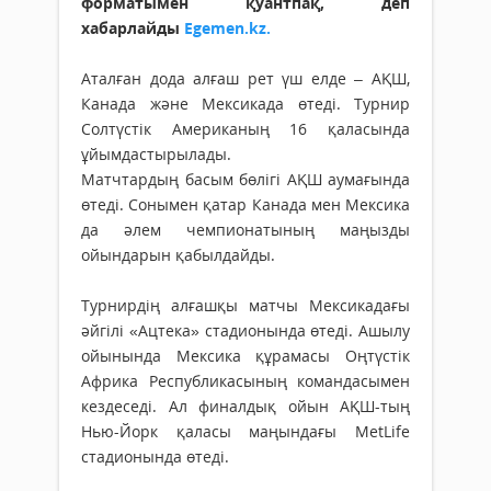
форматымен қуантпақ, деп
хабарлайды
Egemen.kz.
Аталған дода алғаш рет үш елде – АҚШ,
Канада және Мексикада өтеді. Турнир
Солтүстік Американың 16 қаласында
ұйымдастырылады.
Матчтардың басым бөлігі АҚШ аумағында
өтеді. Сонымен қатар Канада мен Мексика
да әлем чемпионатының маңызды
ойындарын қабылдайды.
Турнирдің алғашқы матчы Мексикадағы
әйгілі «Ацтека» стадионында өтеді. Ашылу
ойынында Мексика құрамасы Оңтүстік
Африка Республикасының командасымен
кездеседі. Ал финалдық ойын АҚШ-тың
Нью-Йорк қаласы маңындағы MetLife
стадионында өтеді.