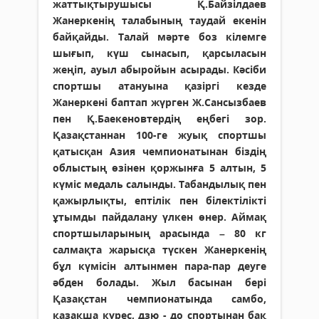
жаттықтырушысы Қ.Байзілдаев
Жанеркенің талабының таудай екенін
байқайды. Талай мәрте боз кілемге
шығып, күш сынасып, қарсыласын
жеңіп, ауыл абыройын асырады. Кәсіби
спортшы атануына қазіргі кезде
Жанеркені баптап жүрген Ж.Сансызбаев
пен Қ.Баекеновтердің еңбегі зор.
Қазақстаннан 100-ге жуық спортшы
қатысқан Азия чемпионатынан біздің
облыстың өзінен қоржынға 5 алтын, 5
күміс медаль салынды. Табандылық пен
қажырлықты, ептілік пен білектілікті
ұтымды пайдалану үлкен өнер. Аймақ
спортшыларының арасында – 80 кг
салмақта жарысқа түскен Жанеркенің
бұл күмісін алтынмен пара-пар деуге
әбден болады. Жыл басынан бері
Қазақстан чемпионатында самбо,
қазақша күрес, дзю - до спортынан бақ