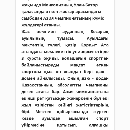
жақында Монғолияның Улан-Батор
қаласында өткен жастар арасындағы
самбодан Азия чемпионатының күміс
жүлдегері атанды.
Жас чемпион ауданның Бесарық
ауылының тумасы. Ауылдағы
мектептің түлегі, қазір Қорқыт Ата
атындағы мемлекеттік университетінде
3 курс­та оқиды. Болашағын спортпен
байланыстыруды мақсат еткен
спортшы қыз он жылдан бері дзю -
домен айналысады. Оның дзю - додан
Қазақстанның абсолютты чемпионы
деген атағы бар. Азия чемпионатына
екінші рет қатысқан Жанеркенің бұл екі
жыл үзілістен кейінгі жетістіктерінің
бірі. Мектеп қабырғасында жүрген
кезде ауылдан ашылған спорт
үйірмесіне қатысып, алғашқы