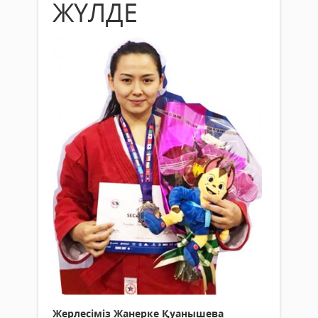
ЖҮЛДЕ
Жерлесіміз Жанерке Қуанышева