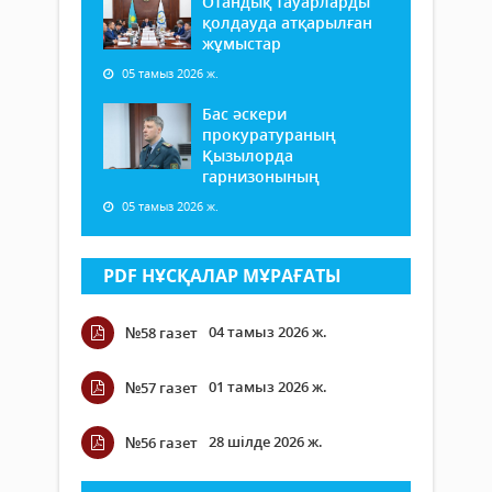
Отандық тауарларды
қолдауда атқарылған
жұмыстар
05 тамыз 2026 ж.
Бас әскери
прокуратураның
Қызылорда
гарнизонының
05 тамыз 2026 ж.
PDF НҰСҚАЛАР МҰРАҒАТЫ
04 тамыз 2026 ж.
№58 газет
01 тамыз 2026 ж.
№57 газет
28 шілде 2026 ж.
№56 газет