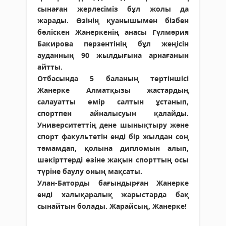
сынаған жерлесіміз бұл жолы да
жарады. Өзінің қуанышымен бізбен
бөліскен Жанеркенің анасы Гүлмәрия
Бакирова перзентінің бұл жеңісін
ауданның 90 жылдығына арнағанын
айтты.
Отбасында 5 баланың төртіншісі
Жанерке Алматқызы жастардың
салауатты өмір салтын ұстанып,
спортпен айналысуын қалайды.
Университеттің дене шынықтыру және
спорт факультетін енді бір жылдан соң
тәмамдап, қолына дипломын алып,
шәкірттерді өзіне жақын спорттың осы
түріне баулу оның мақсаты.
Улан-Баторды бағындырған Жанерке
енді халықаралық жарыстарда бақ
сынайтын болады. Жарайсың, Жанерке!