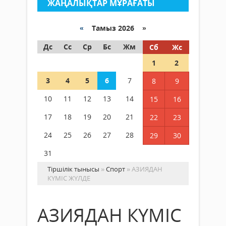
ЖАҢАЛЫҚТАР МҰРАҒАТЫ
«
Тамыз 2026 »
Дс
Сс
Ср
Бс
Жм
Сб
Жс
1
2
3
4
5
6
7
8
9
10
11
12
13
14
15
16
17
18
19
20
21
22
23
24
25
26
27
28
29
30
31
Тіршілік тынысы
»
Спорт
» АЗИЯДАН
КҮМІС ЖҮЛДЕ
АЗИЯДАН КҮМІС