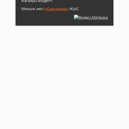
жасалуы міндетті.
Меншік иесі:
«Сыр медиа»
ЖШС.