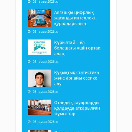
05 тамыз 2026 ж.
Алғашқы цифрлық
жасанды интеллект
құралдарының
05 тамыз 2026 ж.
Құрылтай – ел
болашағы үшін ортақ
алаң
05 тамыз 2026 ж.
Құқықтық статистика
және арнайы есепке
алу
05 тамыз 2026 ж.
Отандық тауарларды
қолдауда атқарылған
жұмыстар
05 тамыз 2026 ж.