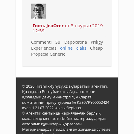
Гость JeaOrer
от 5 наурыз 2019
12:59
Commenti Su Dapoxetina Priligy
Experiencias
online cialis
Cheap
Propecia Generic
© 2026. Tirshilik-tynysy.kz ақпараттық агенттігі.
Қазақстан Республикасы Ақпарат және
Қоғамдық даму министрлігі, Ақпарат
комитетінің тіркеу туралы № KZ80VPY00052424
куәлігі 21.07.2022 жылы берілген.
® Агенттік сайтында жарияланған барлық
мақалалар мен фото-бейне материалдардың
авторлық құқықтары қорғалған.
Материалдарды пайдаланған жағдайда сілтеме