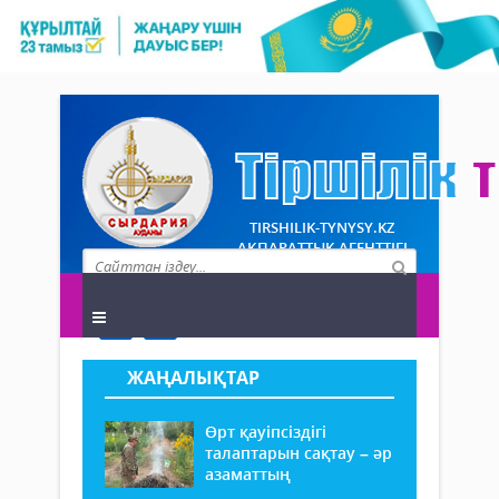
TIRSHILIK-TYNYSY.KZ
АҚПАРАТТЫҚ АГЕНТТІГІ
ЖАҢАЛЫҚТАР
Өрт қауіпсіздігі
талаптарын сақтау – әр
азаматтың