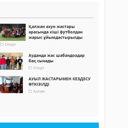
Қалжан ахун жастары
арасында кіші футболдан
жарыс ұйымдастырылды
Спорт
Ауданда жас шабандоздар
бақ сынады
Спорт
АУЫЛ ЖАСТАРЫМЕН КЕЗДЕСУ
ӨТКІЗІЛДІ
Қоғам