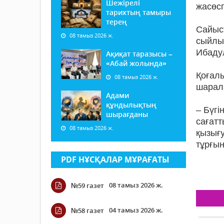
Шежірелі
жасөсп
тарихтың тамыры
терең
Сайыс
08 тамыз 2026 ж.
сыйлы
Ибадул
Ақиқат таразысы –
«Абай жолында»
Қоғал
08 тамыз 2026 ж.
шарал
Адами
құндылықтың
– Бүгі
шырағданы
сағат
08 тамыз 2026 ж.
қызығ
тұрғы
PDF НҰСҚАЛАР МҰРАҒАТЫ
08 тамыз 2026 ж.
№59 газет
04 тамыз 2026 ж.
№58 газет