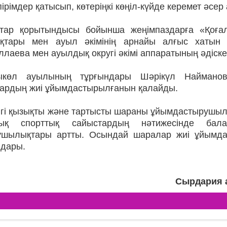
ірімдер қатысып, көтеріңкі көңіл-күйде керемет әсер
тар қорытындысы бойынша жеңімпаздарға «Қоға
қтары мен ауыл әкімінің арнайы алғыс хатын 
лаева мен ауылдық округі әкімі аппаратының әдіск
ыкөл ауылының тұрғындары Шәрікүл Наймано
ардың жиі ұйымдастырылғанын қалайды.
нгі қызықты және тартысты шараны ұйымдастырушылар
тық спорттық сайыстардың нәтижесінде бала
ушылықтары артты. Осындай шаралар жиі ұйымдас
ндары.
Сырдария 