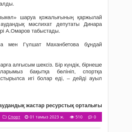
 алды.
лыкөл» шаруа қожалығының қаржылай
аудандық мәслихат депутаты Динара
ері А.Омаров табыстады.
ва мен Гүлшат Маханбетова бұндай
ға алғысым шексіз. Бір күндік, бірнеше
ларымыз бақытқа бөлініп, спортқа
тырылса игі болар еді, – дейді ауыл
аудандық жастар ресурстық орталығы
Спорт
01 тамыз 2023 ж.
510
0