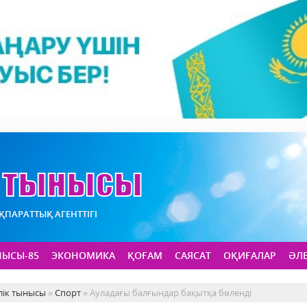
АҚПАРАТТЫҚ АГЕНТТІГІ
НЫСЫ-85
ЭКОНОМИКА
ҚОҒАМ
САЯСАТ
ОҚИҒАЛАР
ӘЛ
лік тынысы
»
Спорт
» Ауладағы балғындар бақытқа бөленді