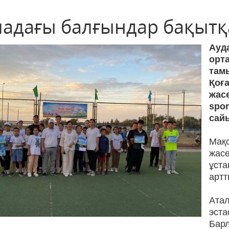
ладағы балғындар бақытқ
Ау
орт
там
Қо
жас
spo
сай
Ма
жас
ұст
артт
Ата
эст
Бар