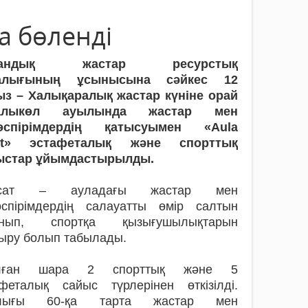
а бөленді
дандық жастар ресурстық
алығының ұсынысына сәйкес 12
ыз – Халықаралық жастар күніне орай
ғалыкөл ауылында жастар мен
өспірімдердің қатысуымен «Aula
rt» эстафеталық және спорттық
ыстар ұйымдастырылды.
қсат – ауладағы жастар мен
өспірімдердің салауатты өмір салтын
анып, спортқа қызығушылықтарын
ыру болып табылады.
лған шара 2 спорттық және 5
афеталық сайыс түрлерінен өткізілді.
лығы 60-қа тарта жастар мен