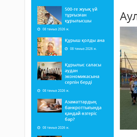
500-ге жуық үй
Ау
тұрғызған
құрылысшы
08 тамыз 2026 ж.
Құрыш қолды ана
08 тамыз 2026 ж.
Құрылыс саласы
аудан
экономикасына
серпін берді
08 тамыз 2026 ж.
Азаматтардың
банкроттығында
қандай өзгеріс
бар?
08 тамыз 2026 ж.