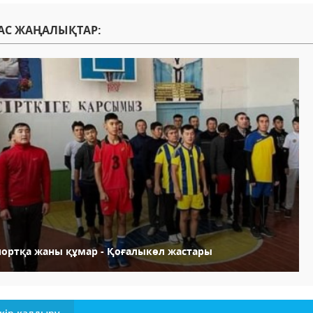
АС ЖАҢАЛЫҚТАР:
портқа жаны құмар - Қоғалыкөл жастары