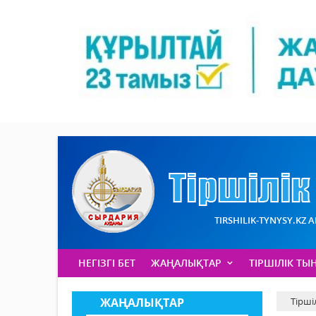
TIRSHILIK-TYNYSY.KZ 
НЕГІЗГІ БЕТ
ЖАҢАЛЫҚТАР
ТІРШІЛІК ТЫ
ЖАҢАЛЫҚТАР
Тірші