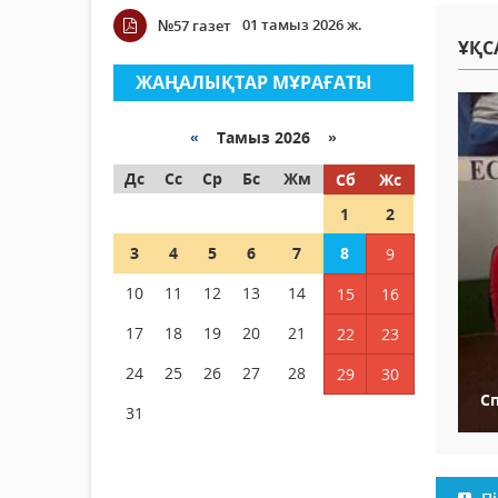
01 тамыз 2026 ж.
№57 газет
ҰҚС
ЖАҢАЛЫҚТАР МҰРАҒАТЫ
«
Тамыз 2026 »
Дс
Сс
Ср
Бс
Жм
Сб
Жс
1
2
3
4
5
6
7
8
9
10
11
12
13
14
15
16
17
18
19
20
21
22
23
24
25
26
27
28
29
30
С
31