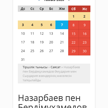
Дс
Сс
Ср
Бс
Жм
Сб
Жс
1
2
3
4
5
6
7
8
9
10
11
12
13
14
15
16
17
18
19
20
21
22
23
24
25
26
27
28
29
30
31
Тіршілік тынысы
»
Саясат
» Назарбаев
пен Бердімұхамедов Әмудария мен
Сырдария өзендерінің мәселесін
талқылайды
Назарбаев пен
Бердімұхамедов