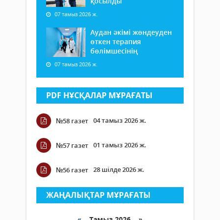
қосылды
07 тамыз 2026 ж.
Аудан әкімі жөндеуден
өткен терапия
бөлімшесінің
07 тамыз 2026 ж.
PDF НҰСҚАЛАР МҰРАҒАТЫ
04 тамыз 2026 ж.
№58 газет
01 тамыз 2026 ж.
№57 газет
28 шілде 2026 ж.
№56 газет
ЖАҢАЛЫҚТАР МҰРАҒАТЫ
«
Тамыз 2026 »