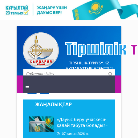
TIRSHILIK-TYNYSY.KZ
АҚПАРАТТЫҚ АГЕНТТІГІ
ЖАҢАЛЫҚТАР
«Дауыс беру учаскесін
қалай табуға болады?»
07 тамыз 2026 ж.