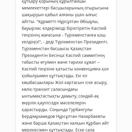
құтқару қорының құрылтайшы
мемлекеттері басшыларының отырысына
шақыруын қабыл алғаны үшін алғыс
айтты. "Құрметті Нұрсұлтан Әбішұлы,
бауырлас елдерімізді біріктіретін Каспий
теңізінің жағасына - Түрікменстанға қош
келдіңіз!", - деді Түрікменстан Президенті.
Түрікменстан басшысы Қазақстан
Президентін Бесінші Каспий саммитінің
табысты өтуімен және тарихи құжат –
Каспий теңізіне қатысты конвенцияға қол
қойылуымен құттықтады. Екі ел
көшбасшылары Жол картасын іске асыру,
көлік-транзит саласындағы
ынтымақтастықты дамыту, сондай-ақ
өңірлік қауіпсіздік мәселелерін
қарастырды. Соңында Гурбангулы
Бердімұхамедов Нұрсұлтан Назарбаевты
және барша Қазақстан халқын Құрбан айт
мерекесімен құттықтады. Еске сала