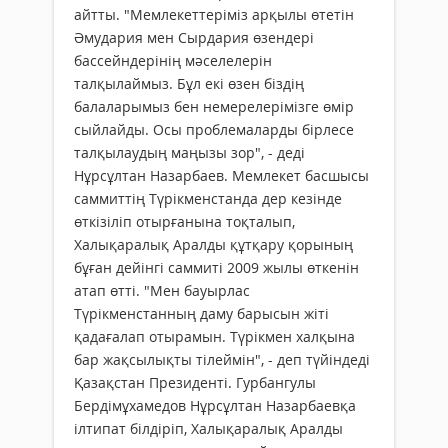
айтты. "Мемлекеттеріміз арқылы өтетін
Әмудария мен Сырдария өзендері
бассейндерінің мәселелерін
талқылаймыз. Бұл екі өзен біздің
балаларымыз бен немерелерімізге өмір
сыйлайды. Осы проблемаларды бірлесе
талқылаудың маңызы зор", - деді
Нұрсұлтан Назарбаев. Мемлекет басшысы
саммиттің Түрікменстанда дер кезінде
өткізіліп отырғанына тоқталып,
Халықаралық Аралды құтқару қорының
бұған дейінгі саммиті 2009 жылы өткенін
атап өтті. "Мен бауырлас
Түрікменстанның даму барысын жіті
қадағалап отырамын. Түрікмен халқына
бар жақсылықты тілеймін", - деп түйіндеді
Қазақстан Президенті. Гурбангулы
Бердімұхамедов Нұрсұлтан Назарбаевқа
ілтипат білдіріп, Халықаралық Аралды