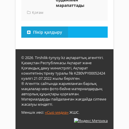
марапаттады
Қоғам
Пікір қалдыру
© 2026. Tirshilik-tynysy.kz ақпараттық агенттігі.
Қазақстан Республикасы Ақпарат және
Қоғамдық даму министрлігі, Ақпарат
комитетінің тіркеу туралы № KZ80VPY00052424
куәлігі 21.07.2022 жылы берілген.
® Агенттік сайтында жарияланған барлық
мақалалар мен фото-бейне материалдардың
авторлық құқықтары қорғалған.
Материалдарды пайдаланған жағдайда сілтеме
жасалуы міндетті.
Меншік иесі:
«Сыр медиа»
ЖШС.