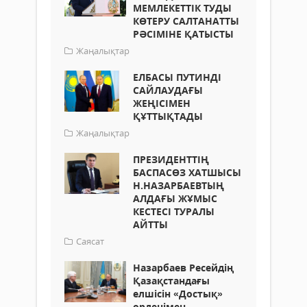
МЕМЛЕКЕТТІК ТУДЫ
КӨТЕРУ САЛТАНАТТЫ
РӘСІМІНЕ ҚАТЫСТЫ
Жаңалықтар
ЕЛБАСЫ ПУТИНДІ
САЙЛАУДАҒЫ
ЖЕҢІСІМЕН
ҚҰТТЫҚТАДЫ
Жаңалықтар
ПРЕЗИДЕНТТІҢ
БАСПАСӨЗ ХАТШЫСЫ
Н.НАЗАРБАЕВТЫҢ
АЛДАҒЫ ЖҰМЫС
КЕСТЕСІ ТУРАЛЫ
АЙТТЫ
Саясат
Назарбаев Ресейдің
Қазақстандағы
елшісін «Достық»
орденімен