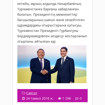
кетейік, мұның алдында Назарбаевтың
Түрікменстанға барғаны хабарланған
болатын. Президенттің мемлекеттер
басшыларының шағын және кеңейтілген
құрамдардағы отырыстарына қатысуы,
Түрікменстан Президенті Гурбангулы
Бердімұхамедовпен кездесуі жоспарланып
отырғаны айтылған еді.
Саясат
24 тамыз 2018 ж.
1 298
0