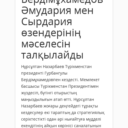
Әмудария мен
Сырдария
өзендерінің
мәселесін
талқылайды
Нұрсұлтан Назарбаев Түрікменстан
президенті Гурбангулы
Бердімұхамедовпен кездесті. Мемлекет
басшысы Түрікменстан Президентімен
жүздесіп, бүгінгі отырыстың
маңыздылығын атап өтті. Нұрсұлтан
Назарбаев жоғары деңгейдегі тұрақты
кездесулер екі тараптың да стратегиялық
серіктестікті одан әрі нығайтуға мүдделі
екендігінің айқын көрінісі саналатынын