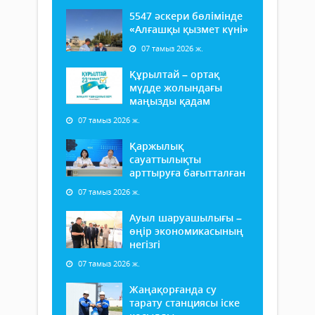
5547 әскери бөлімінде
«Алғашқы қызмет күні»
07 тамыз 2026 ж.
Құрылтай – ортақ
мүдде жолындағы
маңызды қадам
07 тамыз 2026 ж.
Қаржылық
сауаттылықты
арттыруға бағытталған
07 тамыз 2026 ж.
Ауыл шаруашылығы –
өңір экономикасының
негізгі
07 тамыз 2026 ж.
Жаңақорғанда су
тарату станциясы іске