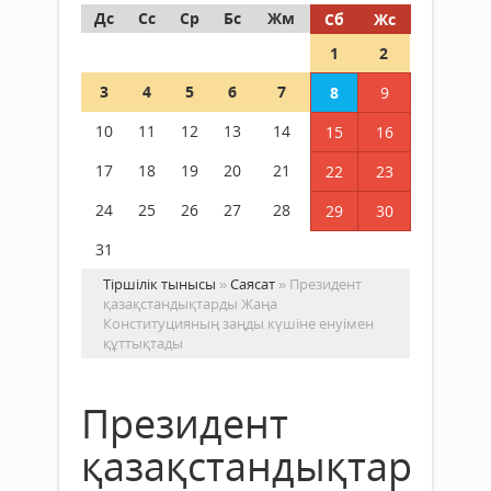
Дс
Сс
Ср
Бс
Жм
Сб
Жс
1
2
3
4
5
6
7
8
9
10
11
12
13
14
15
16
17
18
19
20
21
22
23
24
25
26
27
28
29
30
31
Тіршілік тынысы
»
Саясат
» Президент
қазақстандықтарды Жаңа
Конституцияның заңды күшіне енуімен
құттықтады
Президент
қазақстандықтарды