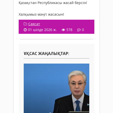
Қазақстан Республикасы жасай берсін!
Халқымыз мәңгі жасасын!
Саясат
01 шілде 2026 ж.
578
0
ҰҚСАС ЖАҢАЛЫҚТАР: