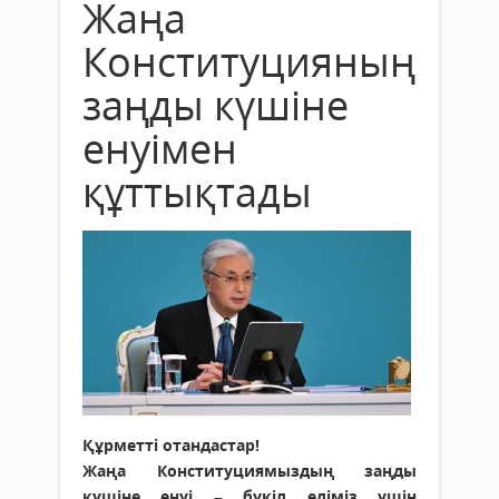
Жаңа
Конституцияның
заңды күшіне
енуімен
құттықтады
Құрметті отандастар!
Жаңа Конституциямыздың заңды
күшіне енуі – бүкіл еліміз үшін