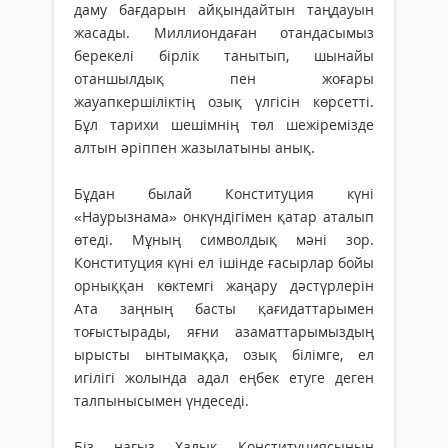
даму бағдарын айқындайтын таңдауын
жасады. Миллиондаған отандасымыз
берекелі бірлік танытып, шынайы
отаншылдық пен жоғары
жауапкершіліктің озық үлгісін көрсетті.
Бұл тарихи шешімнің төл шежіремізде
алтын әріппен жазылатыны анық.
Бұдан былай Конституция күні
«Наурызнама» онкүндігімен қатар аталып
өтеді. Мұның символдық мәні зор.
Конституция күні ел ішінде ғасырлар бойы
орныққан көктемгі жаңару дәстүрлерін
Ата заңның басты қағидаттарымен
тоғыстырады, яғни азаматтарымыздың
ырысты ынтымаққа, озық білімге, ел
игілігі жолында адал еңбек етуге деген
талпынысымен үндеседі.
Біз нағыз Халық Конституциясының