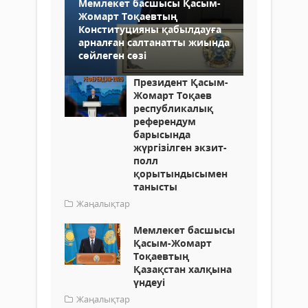
Мемлекет басшысы Қасым-
Жомарт Тоқаевтың
Конституцияны қабылдауға
арналған салтанатты жиында
сөйлеген сөзі
Президент Қасым-
Жомарт Тоқаев
республикалық
референдум
барысында
жүргізілген экзит-
полл
қорытындысымен
танысты
Жаңалықтар
Мемлекет басшысы
Қасым-Жомарт
Тоқаевтың
Қазақстан халқына
үндеуі
Жаңалықтар