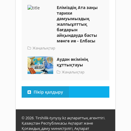
Еліміздің Ата заңы
тарихи
дамуымыздың
жалпыұлттық
бағдарын
айқындауда басты
мәнге ие - Елбасы
Жаңалықтар
Аудан әкімінің
құттықтауы
Жаңалықтар
Пікір қалдыру
© 2026. Tirshilik-tynysy.kz ақпараттық агенттігі.
Қазақстан Республикасы Ақпарат және
Қоғамдық даму министрлігі, Ақпарат