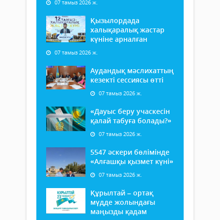
07 тамыз 2026 ж.
Қызылордада
халықаралық жастар
күніне арналған
07 тамыз 2026 ж.
Аудандық мәслихаттың
кезекті сессиясы өтті
07 тамыз 2026 ж.
«Дауыс беру учаскесін
қалай табуға болады?»
07 тамыз 2026 ж.
5547 әскери бөлімінде
«Алғашқы қызмет күні»
07 тамыз 2026 ж.
Құрылтай – ортақ
мүдде жолындағы
маңызды қадам