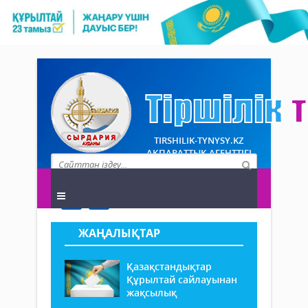
TIRSHILIK-TYNYSY.KZ
АҚПАРАТТЫҚ АГЕНТТІГІ
ЖАҢАЛЫҚТАР
Қазақстандықтар
Құрылтай сайлауынан
жақсылық