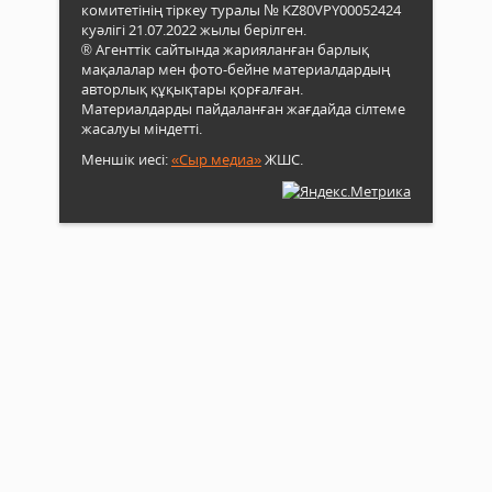
комитетінің тіркеу туралы № KZ80VPY00052424
куәлігі 21.07.2022 жылы берілген.
® Агенттік сайтында жарияланған барлық
мақалалар мен фото-бейне материалдардың
авторлық құқықтары қорғалған.
Материалдарды пайдаланған жағдайда сілтеме
жасалуы міндетті.
Меншік иесі:
«Сыр медиа»
ЖШС.