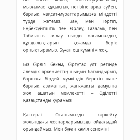
мызғымас құқықтық негізіне арқа сүйеп,
барлық мақсат-мұраттарымызға міндетті
түрде жетеміз. Заң мен Тәртіп,
Еңбексүйгіштік пен Өрлеу, Тазалық пен
Табиғатты аялау сынды жасампаздық
құндылықтарын қоғамда берік
орнықтырамыз. Бұған еш күмәнім жоқ.
Біз бірлігі бекем, біртұтас ұлт ретінде
әлемдік өркениеттің шыңын бағындырып,
баршаға бірдей мүмкіндік беретін және
барлық азаматтың жан-жақты дамуына
жол ашатын мемлекетті – Әділетті
Қазақстанды құрамыз!
Қастерлі Отанымызды көркейту
жолындағы жоспарларымызды ойдағыдай
орындаймыз. Мен бұған кәміл сенемін!