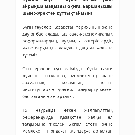
айрықша маңызды оқиға. Баршаңызды
шын жүректен құттықтаймын!
Бүгін тәуелсіз Қазақстан тарихының жаңа
дәуірі басталады. Біз саяси-экономикалық
реформалардың, ауқымды өзгерістердің
және қарқынды дамудың даңғыл жолына
түсеміз.
Осы ерекше күн еліміздің бүкіл саяси
жүйесін, сондай-ақ мемлекеттің және
азаматтық қоғамның негізгі
институттарын түбегейлі жаңғырту кезеңі
басталғанын аңғартады.
15 наурызда өткен жалпыұлттық
референдумда Қазақстан халқы ел
тағдырына тікелей ықпал ететін және
мемлекеттің ондаған жылдарға арналған