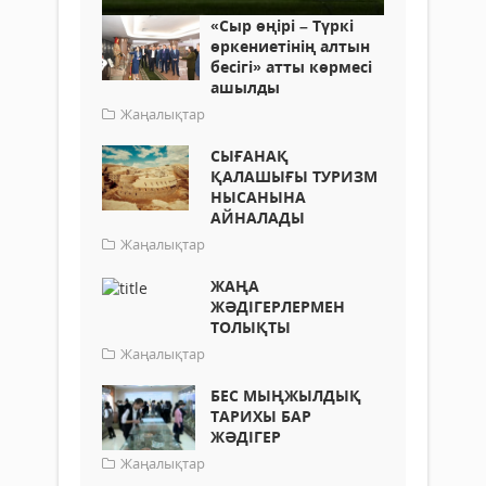
«Сыр өңірі – Түркі
өркениетінің алтын
бесігі» атты көрмесі
ашылды
Жаңалықтар
СЫҒАНАҚ
ҚАЛАШЫҒЫ ТУРИЗМ
НЫСАНЫНА
АЙНАЛАДЫ
Жаңалықтар
ЖАҢА
ЖӘДІГЕРЛЕРМЕН
ТОЛЫҚТЫ
Жаңалықтар
БЕС МЫҢЖЫЛДЫҚ
ТАРИХЫ БАР
ЖӘДІГЕР
Жаңалықтар