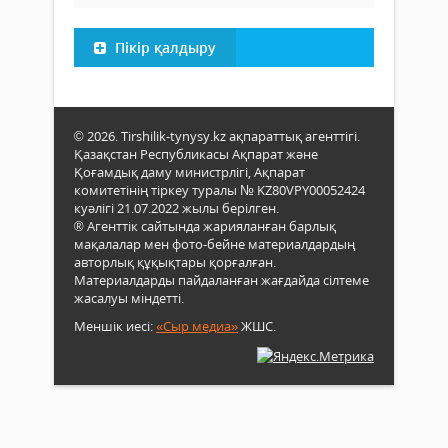
Пікір қалдыру
© 2026. Tirshilik-tynysy.kz ақпараттық агенттігі.
Қазақстан Республикасы Ақпарат және
Қоғамдық даму министрлігі, Ақпарат
комитетінің тіркеу туралы № KZ80VPY00052424
куәлігі 21.07.2022 жылы берілген.
® Агенттік сайтында жарияланған барлық
мақалалар мен фото-бейне материалдардың
авторлық құқықтары қорғалған.
Материалдарды пайдаланған жағдайда сілтеме
жасалуы міндетті.
Меншік иесі:
«Сыр медиа»
ЖШС.