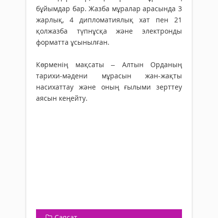
бұйымдар бар. Жазба мұралар арасында 3
жарлық, 4 дипломатиялық хат пен 21
қолжазба түпнұсқа және электронды
форматта ұсынылған.
Көрменің мақсаты – Алтын Орданың
тарихи-мәдени мұрасын жан-жақты
насихаттау және оның ғылыми зерттеу
аясын кеңейту.
Саясат