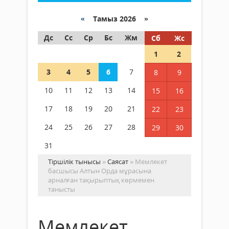
«
Тамыз 2026 »
Дс
Сс
Ср
Бс
Жм
Сб
Жс
1
2
3
4
5
6
7
8
9
10
11
12
13
14
15
16
17
18
19
20
21
22
23
24
25
26
27
28
29
30
31
Тіршілік тынысы
»
Саясат
» Мемлекет
басшысы Алтын Орда мұрасына
арналған тақырыптық көрмемен
танысты
Мемлекет