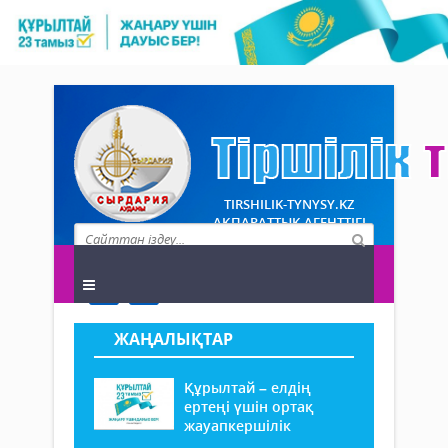
TIRSHILIK-TYNYSY.KZ
АҚПАРАТТЫҚ АГЕНТТІГІ
ЖАҢАЛЫҚТАР
Құрылтай – елдің
ертеңі үшін ортақ
жауапкершілік