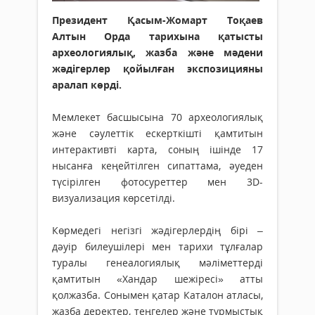
Президент Қасым-Жомарт Тоқаев
Алтын Орда тарихына қатысты
археологиялық, жазба және мәдени
жәдігерлер қойылған экспозицияны
аралап көрді.
Мемлекет басшысына 70 археологиялық
және сәулеттік ескерткішті қамтитын
интерактивті карта, соның ішінде 17
нысанға кеңейтілген сипаттама, әуеден
түсірілген фотосуреттер мен 3D-
визуализация көрсетілді.
Көрмедегі негізгі жәдігерлердің бірі –
дәуір билеушілері мен тарихи тұлғалар
туралы генеалогиялық мәліметтерді
қамтитын «Хандар шежіресі» атты
қолжазба. Сонымен қатар Каталон атласы,
жазба деректер, теңгелер және тұрмыстық