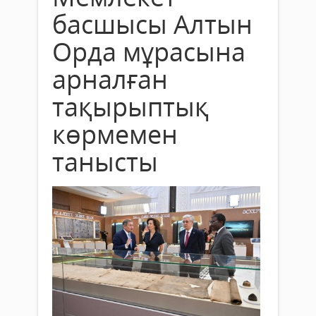
басшысы Алтын
Орда мұрасына
арналған
тақырыптық
көрмемен
танысты