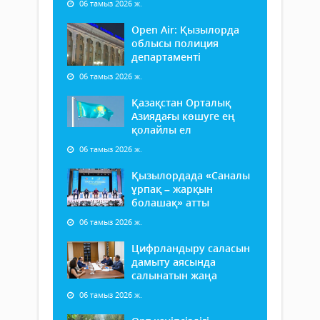
06 тамыз 2026 ж.
Open Air: Қызылорда
облысы полиция
департаменті
06 тамыз 2026 ж.
Қазақстан Орталық
Азиядағы көшуге ең
қолайлы ел
06 тамыз 2026 ж.
Қызылордада «Саналы
ұрпақ – жарқын
болашақ» атты
06 тамыз 2026 ж.
Цифрландыру саласын
дамыту аясында
салынатын жаңа
06 тамыз 2026 ж.