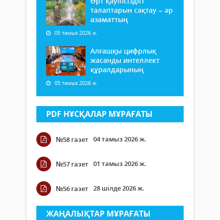
Өрт қауіпсіздігі
талаптарын сақтау – әр
азаматтың
05 тамыз 2026 ж.
Алғашқы цифрлық
жасанды интеллект
құралдарының
05 тамыз 2026 ж.
PDF НҰСҚАЛАР МҰРАҒАТЫ
04 тамыз 2026 ж.
№58 газет
01 тамыз 2026 ж.
№57 газет
28 шілде 2026 ж.
№56 газет
ЖАҢАЛЫҚТАР МҰРАҒАТЫ