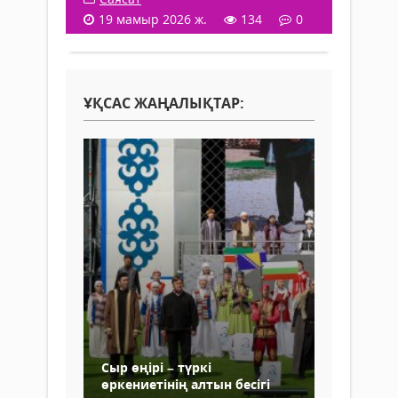
19 мамыр 2026 ж.
134
0
ҰҚСАС ЖАҢАЛЫҚТАР:
Сыр өңірі – түркі
өркениетінің алтын бесігі