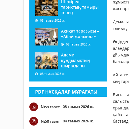
Шежірелі
жұмыста
тарихтың тамыры
жоспарғ
терең
08 тамыз 2026 ж.
Демалыс
тынығу 
Ақиқат таразысы –
«Абай жолында»
Өңірде
08 тамыз 2026 ж.
алаңда
Адами
ұйымдас
құндылықтың
балалар
шырағданы
08 тамыз 2026 ж.
Айта ке
кең тар
PDF НҰСҚАЛАР МҰРАҒАТЫ
Биыл а
салысты
08 тамыз 2026 ж.
№59 газет
орында
қабатт
04 тамыз 2026 ж.
басталд
№58 газет