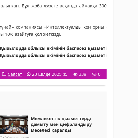
алынған. Бұл жоба жүзеге асқанда аймаққа 300
рмұнай» компаниясы «Интеллектуалды кен орны»
 10% азайтуға қол жеткізді.
Қызылорда облысы әкімінің баспасөз қызметі
Қызылорда облысы әкімінің баспасөз қызметі
Саясат
23 шілде 2025 ж.
338
0
Мемлекеттік қызметтерді
дамыту мен цифрландыру
мәселесі қаралды
Жаңалықтар