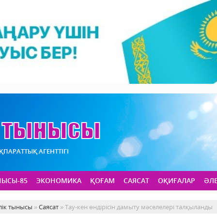
АҚПАРАТТЫҚ АГЕНТТІГІ
НЫСЫ-85
ЭКОНОМИКА
ҚОҒАМ
САЯСАТ
ОҚИҒАЛАР
ӘЛ
лік тынысы
»
Саясат
» Тау-кен өндірісін дамыту мәселелері талқыланды