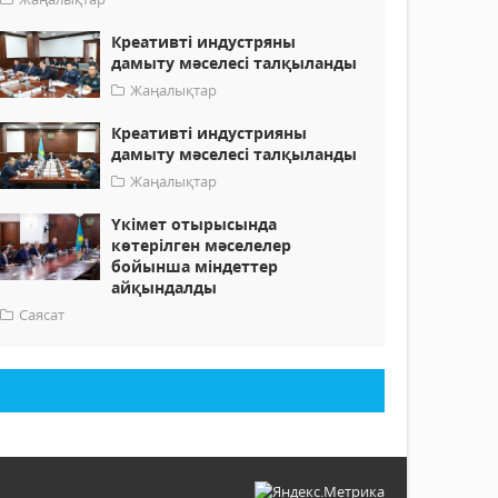
Креативті индустряны
дамыту мәселесі талқыланды
Жаңалықтар
Креативті индустрияны
дамыту мәселесі талқыланды
Жаңалықтар
Үкімет отырысында
көтерілген мәселелер
бойынша міндеттер
айқындалды
Саясат