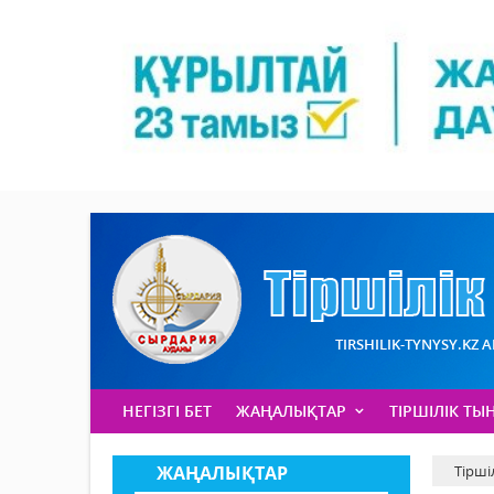
TIRSHILIK-TYNYSY.KZ 
НЕГІЗГІ БЕТ
ЖАҢАЛЫҚТАР
ТІРШІЛІК ТЫ
ЖАҢАЛЫҚТАР
Тірші