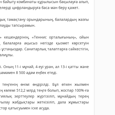
н байыту комбинаты құрылысын бақылауға алып,
мелерді цифрландыруға баса мән беру қажет.
мдық тамақтану орындарының, балалардың жазғы
қылауды тапсырамын.
» кешендерінің, «Теннис орталығының», ойын
 балаларға ақысыз негізде қызмет көрсетуін
а ұстаңыздар. Санитарлық талаптарға сәйкестігін,
алиұлы.
 Оның 11-і мұнай, 4-еуі уран, ал 13-і қатты және
амамен 8 500 адам еңбек етеді.
теңгенің өнімі өндірілді. Бұл өткен жылмен
ң көлемі 512,2 млрд теңге болып, жоспар 100%-ға
ялық зерттеулер жүргізіліп, мұнайдың терең
ғылау жабдықтары жеткізіліп, дала жұмыстары
тор қатысуымен іске асуда.