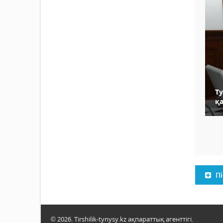
Т
қ
Пі
© 2026. Tirshilik-tynysy.kz ақпараттық агенттігі.