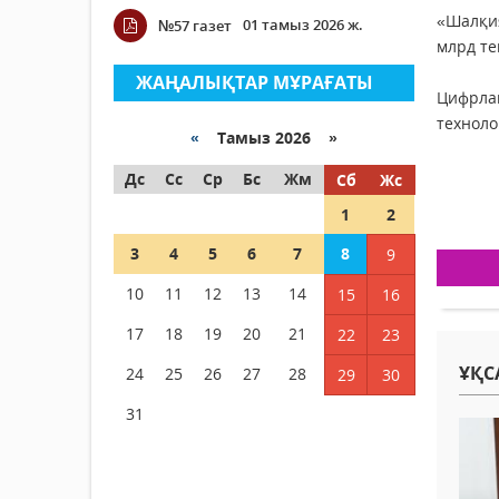
«Шалқия
01 тамыз 2026 ж.
№57 газет
млрд те
ЖАҢАЛЫҚТАР МҰРАҒАТЫ
Цифрлан
техноло
«
Тамыз 2026 »
Дс
Сс
Ср
Бс
Жм
Сб
Жс
1
2
3
4
5
6
7
8
9
10
11
12
13
14
15
16
17
18
19
20
21
22
23
ҰҚС
24
25
26
27
28
29
30
31