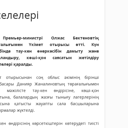
селелері
Премьер-министрі Олжас Бектеновтің
ағалығымен Үкімет отырысы өтті. Күн
ібінде тау-кен өнеркәсібін дамыту және
ландыру, көші-қон саясатын жетілдіру
лелері қаралды.
ет отырысынан соң облыс әкімінің бірінші
басары Данияр Жаналиновтың төрағалығымен
н мәжілісте тау-кен өндірісіне, көші-қон
атына, балалардың жазғы тынығу лагерлерінің
сына қатысты жауапты сала басшыларына
рмалар жүктелді.
кен өндірісінің көрсеткіштерін көтерудегі тиісті