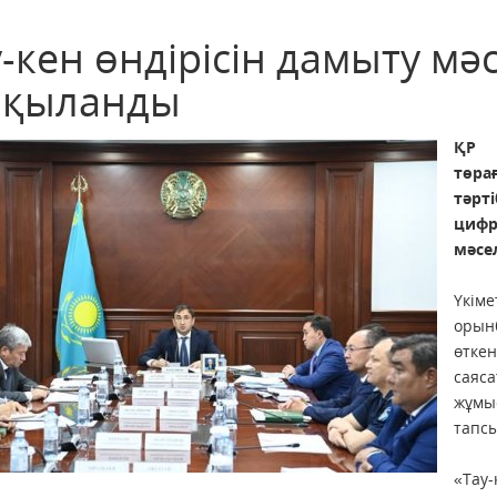
-кен өндірісін дамыту мә
лқыланды
ҚР 
төр
тәрт
цифр
мәсе
Үкім
орын
өтке
саяс
жұмы
тапсы
«Тау-