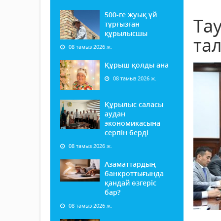
500-ге жуық үй
Тау
тұрғызған
құрылысшы
та
08 тамыз 2026 ж.
Құрыш қолды ана
08 тамыз 2026 ж.
Құрылыс саласы
аудан
экономикасына
серпін берді
08 тамыз 2026 ж.
Азаматтардың
банкроттығында
қандай өзгеріс
бар?
08 тамыз 2026 ж.