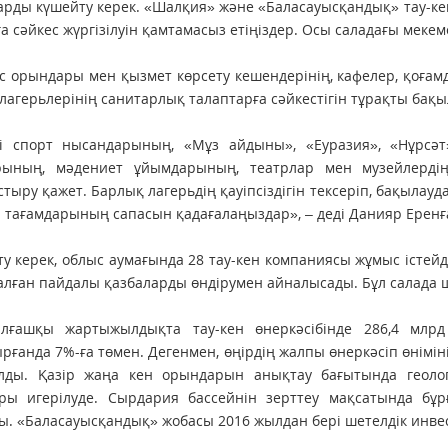
рды күшейту керек. «Шалқия» және «Баласауысқандық» тау-ке
а сәйкес жүргізілуін қамтамасыз етіңіздер. Осы саладағы меке
 орындары мен қызмет көрсету кешендерінің, кафелер, қоға
лагерьлерінің санитарлық талаптарға сәйкестігін тұрақты ба
гі спорт нысандарының, «Мұз айдыны», «Еуразия», «Нұрсәт
рының, мәдениет ұйымдарының, театрлар мен музейлердің
тыру қажет. Барлық лагерьдің қауіпсіздігін тексеріп, бақылауд
 тағамдарының сапасын қадағалаңыздар», – деді Данияр Еренғ
ту керек, облыс аумағында 28 тау-кен компаниясы жұмыс істейді.
алған пайдалы қазбаларды өндірумен айналысады. Бұл салада ш
лғашқы жартыжылдықта тау-кен өнеркәсібінде 286,4 млрд 
рғанда 7%-ға төмен. Дегенмен, өңірдің жалпы өнеркәсіп өніміні
лды. Қазір жаңа кен орындарын анықтау бағытында геологи
ары игерілуде. Сырдария бассейнін зерттеу мақсатында бұр
ы. «Баласауысқандық» жобасы 2016 жылдан бері шетелдік инвес