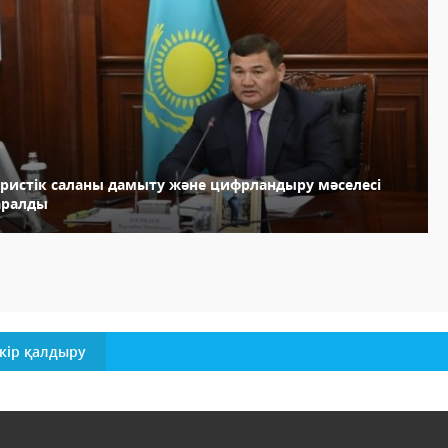
уристік саланы дамыту және цифрландыру мәселесі
аралды
кір қалдыру