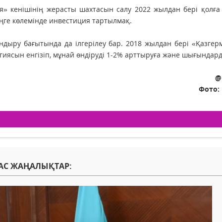
» кенішінің жерасты шахтасын салу 2022 жылдан бері қолға 
ңге көлемінде инвестиция тартылмақ.
дыру бағытында да ілгерілеу бар. 2018 жылдан бері «Қазге
гиясын енгізіп, мұнай өндіруді 1-2% арттыруға және шығындарды
@
Фото:
АС ЖАҢАЛЫҚТАР: