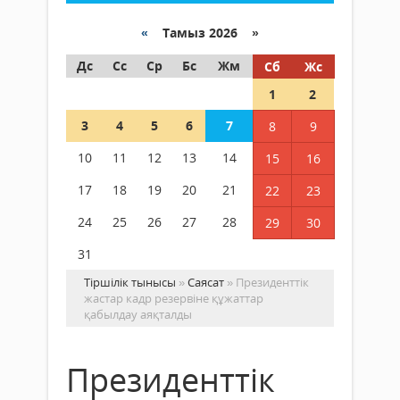
«
Тамыз 2026 »
Дс
Сс
Ср
Бс
Жм
Сб
Жс
1
2
3
4
5
6
7
8
9
10
11
12
13
14
15
16
17
18
19
20
21
22
23
24
25
26
27
28
29
30
31
Тіршілік тынысы
»
Саясат
» Президенттік
жастар кадр резервіне құжаттар
қабылдау аяқталды
Президенттік