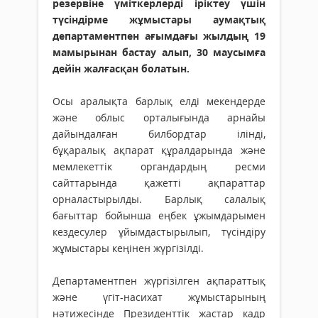
резервіне үміткерлерді іріктеу үшін
түсіндірме жұмыстары аумақтық
департаментпен ағымдағы жылдың 19
мамырынан бастау алып, 30 маусымға
дейін жалғасқан болатын.
Осы аралықта барлық елді мекендерде
және облыс орталығында арнайы
дайындалған билбордтар ілінді,
бұқаралық ақпарат құралдарында және
мемлекеттік органдардың ресми
сайттарында қажетті ақпараттар
орналастырылды. Барлық салалық
бағыттар бойынша еңбек ұжымдарымен
кездесулер ұйымдастырылып, түсіндіру
жұмыстары кеңінен жүргізілді.
Департаментпен жүргізілген ақпараттық
және үгіт-насихат жұмыстарының
нәтижесінде Президенттік жастар кадр