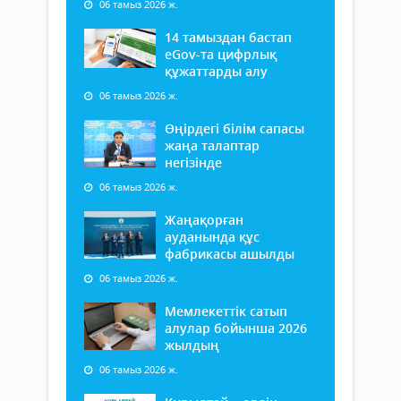
06 тамыз 2026 ж.
14 тамыздан бастап
еGov-та цифрлық
құжаттарды алу
06 тамыз 2026 ж.
Өңірдегі білім сапасы
жаңа талаптар
негізінде
06 тамыз 2026 ж.
Жаңақорған
ауданында құс
фабрикасы ашылды
06 тамыз 2026 ж.
Мемлекеттік сатып
алулар бойынша 2026
жылдың
06 тамыз 2026 ж.