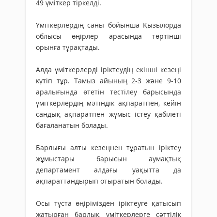
49 үміткер тіркелді.
Үміткерлердің саны бойынша Қызылорда
облысы өңірлер арасында төртінші
орынға тұрақтады.
Алда үміткерлерді іріктеудің екінші кезеңі
күтіп тұр. Тамыз айының 2-3 және 9-10
аралығында өтетін тестілеу барысында
үміткерлердің мәтіндік ақпаратпен, кейін
сандық ақпаратпен жұмыс істеу қабілеті
бағаланатын болады.
Барлығы алты кезеңнен тұратын іріктеу
жұмыстары барысын аумақтық
департамент алдағы уақытта да
ақпараттандырып отыратын болады.
Осы тұста өңірімізден іріктеуге қатысып
жатырған барлық үміткерлерге сәттілік