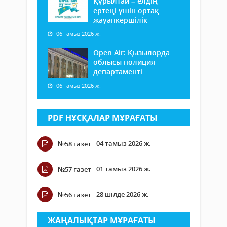
Құрылтай – елдің
ертеңі үшін ортақ
жауапкершілік
06 тамыз 2026 ж.
Open Air: Қызылорда
облысы полиция
департаменті
06 тамыз 2026 ж.
PDF НҰСҚАЛАР МҰРАҒАТЫ
04 тамыз 2026 ж.
№58 газет
01 тамыз 2026 ж.
№57 газет
28 шілде 2026 ж.
№56 газет
ЖАҢАЛЫҚТАР МҰРАҒАТЫ