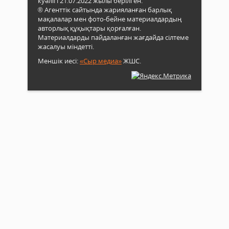
куәлігі 21.07.2022 жылы берілген.
® Агенттік сайтында жарияланған барлық
мақалалар мен фото-бейне материалдардың
авторлық құқықтары қорғалған.
Материалдарды пайдаланған жағдайда сілтеме
жасалуы міндетті.
Меншік иесі:
«Сыр медиа»
ЖШС.