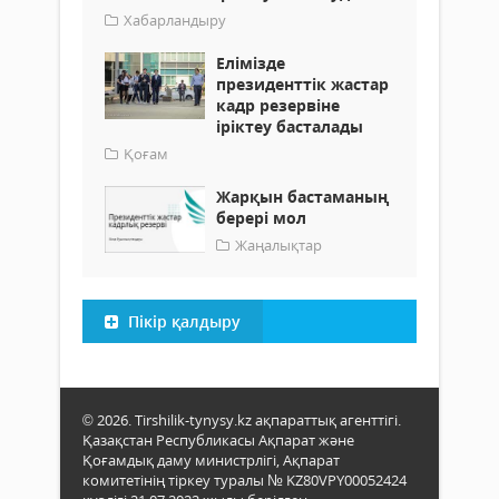
Хабарландыру
Елімізде
президенттік жастар
кадр резервіне
іріктеу басталады
Қоғам
Жарқын бастаманың
берері мол
Жаңалықтар
Пікір қалдыру
© 2026. Tirshilik-tynysy.kz ақпараттық агенттігі.
Қазақстан Республикасы Ақпарат және
Қоғамдық даму министрлігі, Ақпарат
комитетінің тіркеу туралы № KZ80VPY00052424