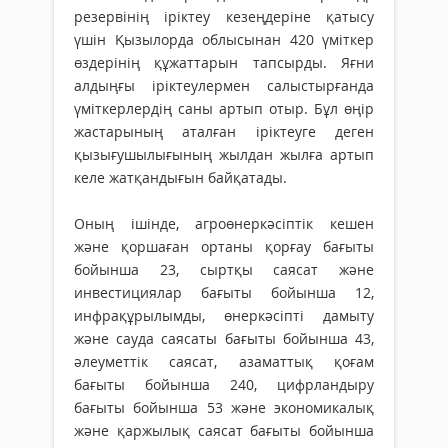
резервінің іріктеу кезеңдеріне қатысу
үшін Қызылорда облысынан 420 үміткер
өздерінің құжаттарын тапсырды. Яғни
алдыңғы іріктеулермен салыстырғанда
үміткерлердің саны артып отыр. Бұл өңір
жастарының аталған іріктеуге деген
қызығушылығының жылдан жылға артып
келе жатқандығын байқатады.
Оның ішінде, агроөнеркәсіптік кешен
және қоршаған ортаны қорғау бағыты
бойынша 23, сыртқы саясат және
инвестициялар бағыты бойынша 12,
инфрақұрылымды, өнеркәсіпті дамыту
және сауда саясаты бағыты бойынша 43,
әлеуметтік саясат, азаматтық қоғам
бағыты бойынша 240, цифрландыру
бағыты бойынша 53 және экономикалық
және қаржылық саясат бағыты бойынша