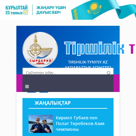
TIRSHILIK-TYNYSY.KZ
АҚПАРАТТЫҚ АГЕНТТІГІ
ЖАҢАЛЫҚТАР
Кирилл Тубаев пен
Полат Төребеков Азия
чемпионы