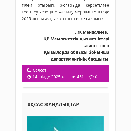
тілей отырып, жоғарыда көрсетілген
тестілеу кезеңіне жазылу мерзімі 15 шілде
2025 жылы аяқталатынын еске саламыз.
Е.Ж.Мендалиев,
ҚР Мемлекеттік қызмет істері
агенттігінің
Қызылорда облысы бойынша
департаментінің басшысы
Саясат
14 шілде 2025 ж.
461
0
ҰҚСАС ЖАҢАЛЫҚТАР: