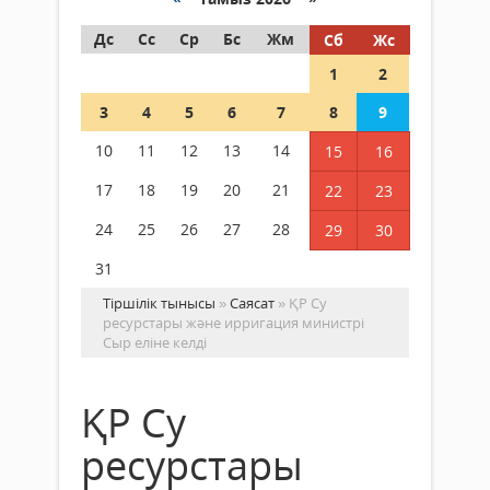
Дс
Сс
Ср
Бс
Жм
Сб
Жс
1
2
3
4
5
6
7
8
9
10
11
12
13
14
15
16
17
18
19
20
21
22
23
24
25
26
27
28
29
30
31
Тіршілік тынысы
»
Саясат
» ҚР Су
ресурстары және ирригация министрі
Сыр еліне келді
ҚР Су
ресурстары