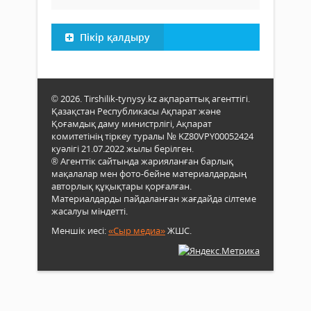
Пікір қалдыру
© 2026. Tirshilik-tynysy.kz ақпараттық агенттігі.
Қазақстан Республикасы Ақпарат және
Қоғамдық даму министрлігі, Ақпарат
комитетінің тіркеу туралы № KZ80VPY00052424
куәлігі 21.07.2022 жылы берілген.
® Агенттік сайтында жарияланған барлық
мақалалар мен фото-бейне материалдардың
авторлық құқықтары қорғалған.
Материалдарды пайдаланған жағдайда сілтеме
жасалуы міндетті.
Меншік иесі:
«Сыр медиа»
ЖШС.