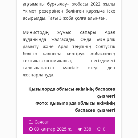
ұңғыманы бұрғылау» жобасы 2022 жылы
Үкімет резервінен бөлінген қаржыға іске
асырылды. Тағы 3 жоба қолға алынған.
Министрдің жұмыс сапары Арал
ауданында жалғасады. Онда «Өңірлік
дамыту және Арал теңізінің Солтүстік
бөлігін қалпына келтіру» жобасының
техника-экономикалық негіздемесі
талқыланатын мәжіліс өтеді деп
жоспарлануда.
Қызылорда облысы әкімінің баспасөз
қызметі
Фото: Қызылорда облысы әкімінің
баспасөз қызметі
Саясат
09 қаңтар 2025 ж.
338
0