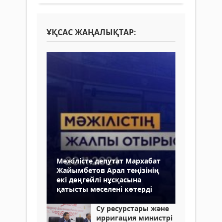
ҰҚСАС ЖАҢАЛЫҚТАР:
Мәжілісте депутат Мархабат
Жайымбетов Арал теңізінің
екі деңгейлі нұсқасына
қатысты мәселені көтерді
Су ресурстары және
ирригация министрі