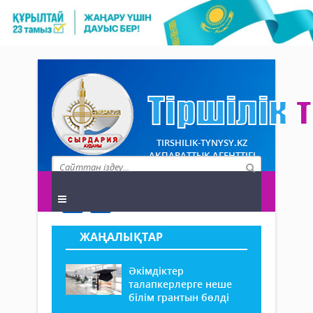
TIRSHILIK-TYNYSY.KZ
АҚПАРАТТЫҚ АГЕНТТІГІ
ЖАҢАЛЫҚТАР
Әкімдіктер
талапкерлерге неше
білім грантын бөлді