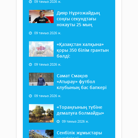
09 тамыз 2026 ж.
Дияр Нұрғожайдың
соңғы секундтағы
нокауты 25 мың
09 тамыз 2026 ж.
«Қазақстан халқына»
қоры 350 білім грантын
бөлді:
09 тамыз 2026 ж.
Самат Смақов
«Атырау» футбол
клубының бас бапкері
09 тамыз 2026 ж.
«Тораңғының түбіне
демалуға болмайды»
09 тамыз 2026 ж.
Сенбілік жұмыстары