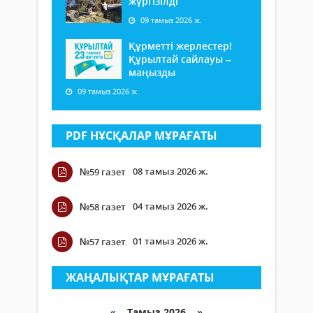
жүргізілді
09 тамыз 2026 ж.
Құрметті жерлестер!
Құрылтай сайлауы –
маңызды
09 тамыз 2026 ж.
PDF НҰСҚАЛАР МҰРАҒАТЫ
08 тамыз 2026 ж.
№59 газет
04 тамыз 2026 ж.
№58 газет
01 тамыз 2026 ж.
№57 газет
ЖАҢАЛЫҚТАР МҰРАҒАТЫ
«
Тамыз 2026 »