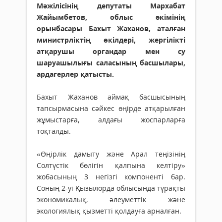
Мәжілісінің депутаты Мархабат
Жайымбетов, облыс әкімінің
орынбасары Бахыт Жаханов, аталған
министрліктің өкілдері, жергілікті
атқарушы органдар мен су
шаруашылығы саласының басшылары,
ардагерлер қатысты.
Бахыт Жаханов аймақ басшысының
тапсырмасына сәйкес өңірде атқарылған
жұмыстарға, алдағы жоспарларға
тоқталды.
«Өңірлік дамыту және Арал теңізінің
Солтүстік бөлігін қалпына келтіру»
жобасының 3 негізгі компоненті бар.
Соның 2-уі Қызылорда облысында тұрақты
экономикалық, әлеуметтік және
экологиялық қызметті қолдауға арналған.