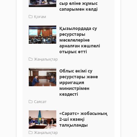
сыр еліне жұмыс
сапарымен келді
Қоғам
Қызылордада су
ресурстары
мәселелеріне
арналған көшпелі
отырыс өтті
Жаңалықтар
Облыс әкімі су
ресурстары және
ирригация
министрімен
кездесті
Саясат
«Саратс» жобасының
2-ші кезеңі
талқыланды
Жаңалықтар