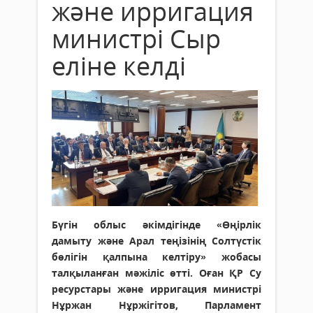
және ирригация
министрі Сыр
еліне келді
Бүгін облыс әкімдігінде «Өңірлік
дамыту және Арал теңізінің Солтүстік
бөлігін қалпына келтіру» жобасы
талқыланған мәжіліс өтті. Оған ҚР Су
ресурстары және ирригация министрі
Нұржан Нұржігітов, Парламент