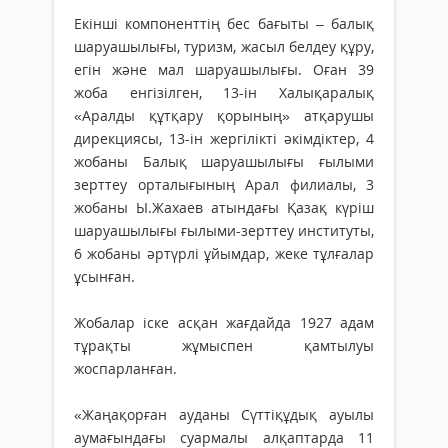
Екінші компоненттің бес бағыты – балық
шаруашылығы, туризм, жасыл белдеу құру,
егін және мал шаруашылығы. Оған 39
жоба енгізілген, 13-ін Халықаралық
«Аралды құтқару қорының» атқарушы
дирекциясы, 13-ін жергілікті әкімдіктер, 4
жобаны Балық шаруашылығы ғылыми
зерттеу орталығының Арал филиалы, 3
жобаны Ы.Жахаев атындағы Қазақ күріш
шаруашылығы ғылыми-зерттеу институты,
6 жобаны әртүрлі ұйымдар, жеке тұлғалар
ұсынған.
Жобалар іске асқан жағдайда 1927 адам
тұрақты жұмыспен қамтылуы
жоспарланған.
«Жаңақорған ауданы Сүттіқұдық ауылы
аумағындағы суармалы алқаптарда 11