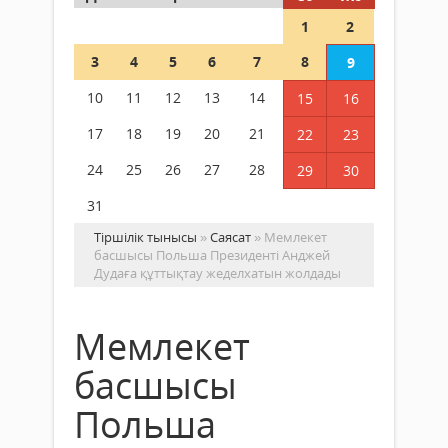
1
2
3
4
5
6
7
8
9
10
11
12
13
14
15
16
17
18
19
20
21
22
23
24
25
26
27
28
29
30
31
Тіршілік тынысы
»
Саясат
» Мемлекет
басшысы Польша Президенті Анджей
Дудаға құттықтау жеделхатын жолдады
Мемлекет
басшысы
Польша