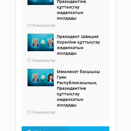
Президентіне
құттықтау
жеделхатын
жолдады
Жаңалықтар
Президент Швеция
Короліне құттықтау
жеделхатын
жолдады
Жаңалықтар
Мемлекет басшысы
Грек
Республикасының
Президентіне
құттықтау
жеделхатын
жолдады
Жаңалықтар