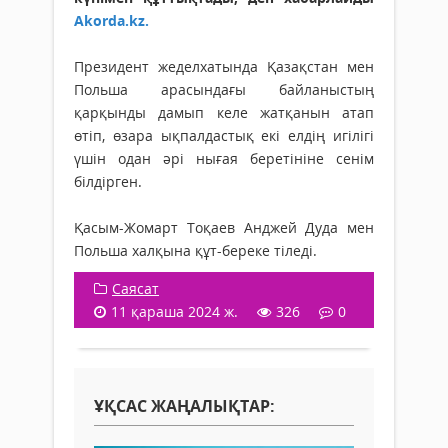
Akorda.kz.
Президент жеделхатында Қазақстан мен
Польша арасындағы байланыстың
қарқынды дамып келе жатқанын атап
өтіп, өзара ықпалдастық екі елдің игілігі
үшін одан әрі нығая беретініне сенім
білдірген.
Қасым-Жомарт Тоқаев Анджей Дуда мен
Польша халқына құт-береке тіледі.
Саясат
11 қараша 2024 ж.
326
0
ҰҚСАС ЖАҢАЛЫҚТАР: