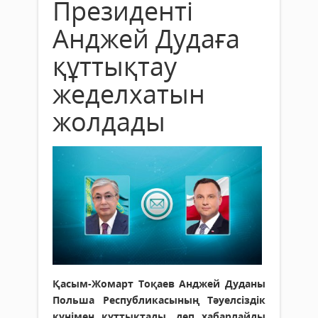
Президенті
Анджей Дудаға
құттықтау
жеделхатын
жолдады
Қасым-Жомарт Тоқаев Анджей Дуданы
Польша Республикасының Тәуелсіздік
күнімен құттықтады, деп хабарлайды