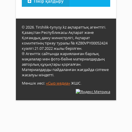
Пікір қалдыру
© 2026. Tirshilik-tynysy.kz ақпараттық агенттігі.
Қазақстан Республикасы Ақпарат және
Қоғамдық даму министрлігі, Ақпарат
комитетінің тіркеу туралы № KZ80VPY00052424
куәлігі 21.07.2022 жылы берілген.
® Агенттік сайтында жарияланған барлық
мақалалар мен фото-бейне материалдардың
авторлық құқықтары қорғалған.
Материалдарды пайдаланған жағдайда сілтеме
жасалуы міндетті.
Меншік иесі:
«Сыр медиа»
ЖШС.