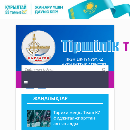
TIRSHILIK-TYNYSY.KZ
АҚПАРАТТЫҚ АГЕНТТІГІ
ЖАҢАЛЫҚТАР
Тарихи жеңіс: Team KZ
фиджитал-спорттан
алтын алды