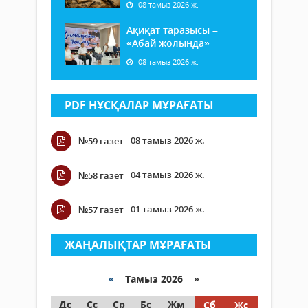
08 тамыз 2026 ж.
Ақиқат таразысы –
«Абай жолында»
08 тамыз 2026 ж.
PDF НҰСҚАЛАР МҰРАҒАТЫ
08 тамыз 2026 ж.
№59 газет
04 тамыз 2026 ж.
№58 газет
01 тамыз 2026 ж.
№57 газет
ЖАҢАЛЫҚТАР МҰРАҒАТЫ
«
Тамыз 2026 »
Дс
Сс
Ср
Бс
Жм
Сб
Жс