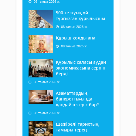
09 тамыз 2026 ж.
500-ге жуық үй
тұрғызған құрылысшы
08 тамыз 2026 ж.
Құрыш қолды ана
08 тамыз 2026 ж.
Құрылыс саласы аудан
экономикасына серпін
берді
08 тамыз 2026 ж.
Азаматтардың
банкроттығында
қандай өзгеріс бар?
08 тамыз 2026 ж.
Шежірелі тарихтың
тамыры терең