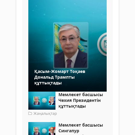
Қасым-Жомарт Тоқаев
Дональд Трампты
құттықтады
Мемлекет басшысы
Чехия Президентін
құттықтады
Жаңалықтар
Мемлекет басшысы
Сингапур