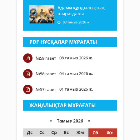
Адами құндылықтың
шырағданы
08 тамыз 2026 ж.
PDF НҰСҚАЛАР МҰРАҒАТЫ
08 тамыз 2026 ж.
№59 газет
04 тамыз 2026 ж.
№58 газет
01 тамыз 2026 ж.
№57 газет
ЖАҢАЛЫҚТАР МҰРАҒАТЫ
«
Тамыз 2026 »
Дс
Сс
Ср
Бс
Жм
Сб
Жс