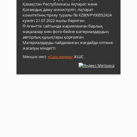
Қазақстан Республикасы Ақпарат және
Қоғамдық даму министрлігі, Ақпарат
комитетінің тіркеу туралы № KZ80VPY00052424
куәлігі 21.07.2022 жылы берілген.
® Агенттік сайтында жарияланған барлық
мақалалар мен фото-бейне материалдардың
авторлық құқықтары қорғалған.
Материалдарды пайдаланған жағдайда сілтеме
жасалуы міндетті.
Меншік иесі:
«Сыр медиа»
ЖШС.