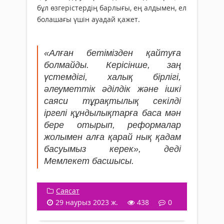
бұл өзгерістердің барлығы, ең алдымен, ел
болашағы үшін ауадай қажет.
«Алған бетімізден қайтуға
болмайды. Керісінше, заң
үстемдігі, халық бірлігі,
әлеуметтік әділдік және ішкі
саяси тұрақтылық секілді
іргелі құндылықтарға баса мән
бере отырып, реформалар
жолымен алға қарай нық қадам
басуымыз керек», деді
Мемлекет басшысы.
Саясат
29 наурыз 2023 ж.
438
0