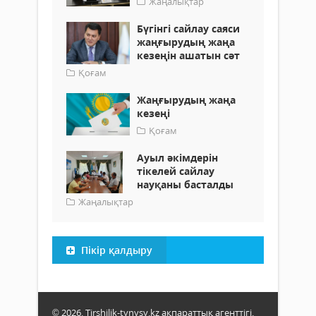
Жаңалықтар
Бүгінгі сайлау саяси
жаңғырудың жаңа
кезеңін ашатын сәт
Қоғам
Жаңғырудың жаңа
кезеңі
Қоғам
Ауыл әкімдерін
тікелей сайлау
науқаны басталды
Жаңалықтар
Пікір қалдыру
© 2026. Tirshilik-tynysy.kz ақпараттық агенттігі.