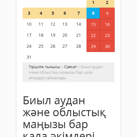
1
2
3
4
5
6
7
8
9
10
11
12
13
14
15
16
17
18
19
20
21
22
23
24
25
26
27
28
29
30
31
Тіршілік тынысы
»
Саясат
» Биыл аудан
және облыстық маңызы бар қала
әкімдері сайланады
Биыл аудан
және облыстық
маңызы бар
қала әкімдері