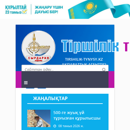
TIRSHILIK-TYNYSY.KZ
АҚПАРАТТЫҚ АГЕНТТІГІ
ЖАҢАЛЫҚТАР
500-ге жуық үй
тұрғызған құрылысшы
08 тамыз 2026 ж.