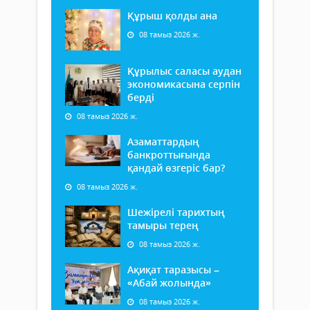
Құрыш қолды ана
08 тамыз 2026 ж.
Құрылыс саласы аудан
экономикасына серпін
берді
08 тамыз 2026 ж.
Азаматтардың
банкроттығында
қандай өзгеріс бар?
08 тамыз 2026 ж.
Шежірелі тарихтың
тамыры терең
08 тамыз 2026 ж.
Ақиқат таразысы –
«Абай жолында»
08 тамыз 2026 ж.