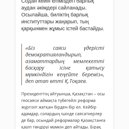
Содан кейін еліміздегі барлық
аудан әкімдері сайланады.
Осылайша, биліктің барлық
институттары жаңарып, тың
қарқынмен жұмыс істей бастайды.
«Біз саяси үдерісті
демократияландырып,
азаматтардың мемлекетті
басқару ісіне қатысу
мүмкіндігін кеңейте береміз»,
деп атап өтті Қ.Тоқаев.
Президенттің айтуынша, Қазақстан – осы
геосаяси аймақта түбегейлі реформа
жүргізіп жатқан бірден-бір ел. Кейбір
адамдар, солардың ішінде саясаткерлер
де бар, осындай реформалар Қазақстанға
қауіп төндіруі мүмкін деп айтады. Бірақ