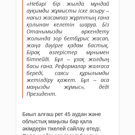
«Небәрі бір жылда мұндай
ауқымды жұмысты іске асыру –
нағыз жасампаз жұрттың ғана
қолынан келетін шаруа. Біз
Отанымызды өркендету
жолында зор бетбұрыс жасап,
жаңа дәуірге қадам бастық.
Бірақ өзгерістер мұнымен
бітпейді. Бұл – ұзақ жолдың
басы ғана. Реформалар жалғаса
береді, саяси құрылымды
жетілдіру қажет. Бұл – аса
маңызды жұмыс», деді
Президент.
Биыл алғаш рет 45 аудан және
облыстық маңызы бар қала
әкімдерін тікелей сайлау өтеді.