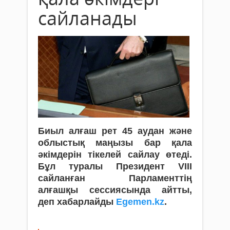
сайланады
Биыл алғаш рет 45 аудан және
облыстық маңызы бар қала
әкімдерін тікелей сайлау өтеді.
Бұл туралы Президент VIII
сайланған Парламенттің
алғашқы сессиясында айтты,
деп хабарлайды
Egemen.kz
.