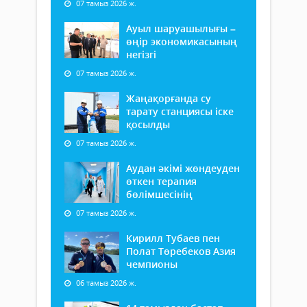
07 тамыз 2026 ж.
Ауыл шаруашылығы –
өңір экономикасының
негізгі
07 тамыз 2026 ж.
Жаңақорғанда су
тарату станциясы іске
қосылды
07 тамыз 2026 ж.
Аудан әкімі жөндеуден
өткен терапия
бөлімшесінің
07 тамыз 2026 ж.
Кирилл Тубаев пен
Полат Төребеков Азия
чемпионы
06 тамыз 2026 ж.