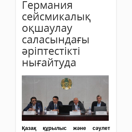
Германия
сейсмикалық
оқшаулау
саласындағы
әріптестікті
нығайтуда
Қазақ құрылыс және сәулет