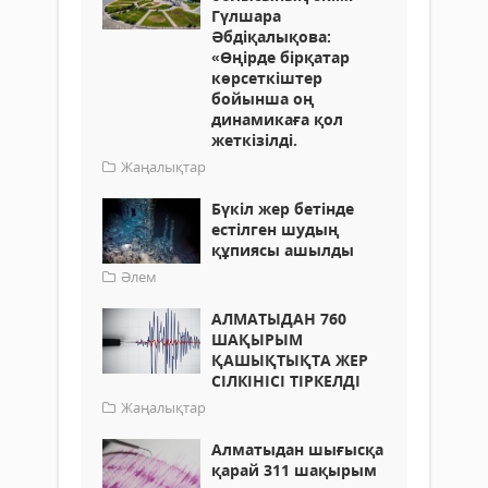
Гүлшара
Әбдіқалықова:
«Өңірде бірқатар
көрсеткіштер
бойынша оң
динамикаға қол
жеткізілді.
Жаңалықтар
Бүкіл жер бетінде
естілген шудың
құпиясы ашылды
Әлем
АЛМАТЫДАН 760
ШАҚЫРЫМ
ҚАШЫҚТЫҚТА ЖЕР
СІЛКІНІСІ ТІРКЕЛДІ
Жаңалықтар
Алматыдан шығысқа
қарай 311 шақырым