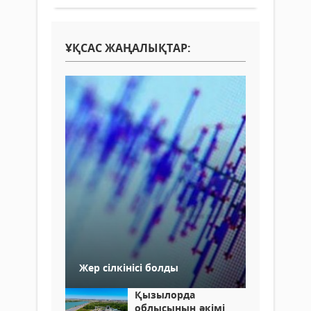
ҰҚСАС ЖАҢАЛЫҚТАР:
Жер сілкінісі болды
Қызылорда
облысының әкімі