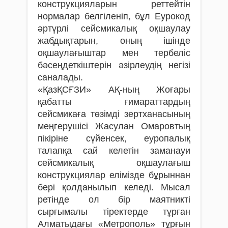
конструкцияларын реттейтін
нормалар белгіленіп, бұл Еурокод
әртүрлі сейсмикалық оқшаулау
жабдықтарын, оның ішінде
оқшаулағыштар мен тербеліс
бәсеңдеткіштерін әзірлеудің негізі
саналады.
«ҚазҚСҒЗИ» АҚ-ның Жоғары
қабатты ғимараттардың
сейсмикаға төзімді зертханасының
меңгерушісі Жасулан Омаровтың
пікіріне сүйенсек, еуропалық
талапқа сай келетін заманауи
сейсмикалық оқшаулағыш
конструкциялар елімізде бұрыннан
бері қолданылып келеді. Мысал
ретінде ол бір маятникті
сырғымалы тіректерде тұрған
Алматыдағы «Метрополь» тұрғын