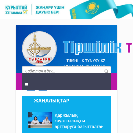
TIRSHILIK-TYNYSY.KZ
АҚПАРАТТЫҚ АГЕНТТІГІ
ЖАҢАЛЫҚТАР
Қаржылық
сауаттылықты
арттыруға бағытталған