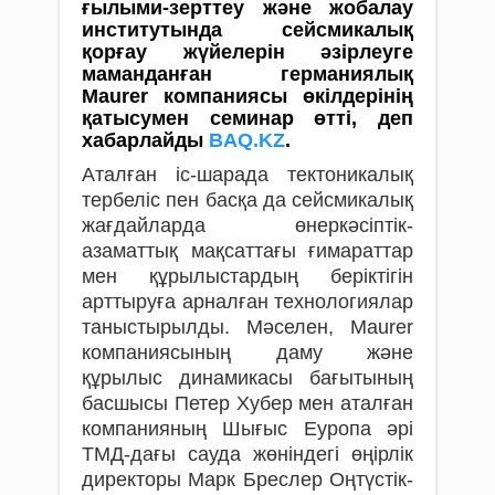
ғылыми-зерттеу және жобалау
институтында сейсмикалық
қорғау жүйелерін әзірлеуге
маманданған германиялық
Maurer компаниясы өкілдерінің
қатысумен семинар өтті, деп
хабарлайды
BAQ.KZ
.
Аталған іс-шарада тектоникалық
тербеліс пен басқа да сейсмикалық
жағдайларда өнеркәсіптік-
азаматтық мақсаттағы ғимараттар
мен құрылыстардың беріктігін
арттыруға арналған технологиялар
таныстырылды. Мәселен, Maurer
компаниясының даму және
құрылыс динамикасы бағытының
басшысы Петер Хубер мен аталған
компанияның Шығыс Еуропа әрі
ТМД-дағы сауда жөніндегі өңірлік
директоры Марк Бреслер Оңтүстік-