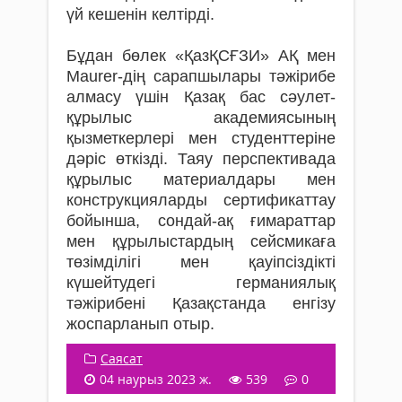
үй кешенін келтірді.
Бұдан бөлек «ҚазҚСҒЗИ» АҚ мен
Maurer-дің сарапшылары тәжірибе
алмасу үшін Қазақ бас сәулет-
құрылыс академиясының
қызметкерлері мен студенттеріне
дәріс өткізді. Таяу перспективада
құрылыс материалдары мен
конструкцияларды сертификаттау
бойынша, сондай-ақ ғимараттар
мен құрылыстардың сейсмикаға
төзімділігі мен қауіпсіздікті
күшейтудегі германиялық
тәжірибені Қазақстанда енгізу
жоспарланып отыр.
Саясат
04 наурыз 2023 ж.
539
0