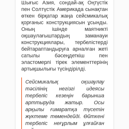
Шығыс Азия, сондай-ақ Оңтүстік
пен Солтүстік Америкада сынақтан
өткен бірқатар жаңа сейсмикалық
қорғаныс конструкциясын ұсынды.
Оның ішінде маятникті
оқшаулағыштардың заманауи
конструкциялары, тербелістерді
бейтараптандыруға арналған жеті
сатылы бәсеңдеткіш пен
эластомерлі тірек элементтерінің
артықшылығы түсіндірілді.
Сейсмикалық оқшаулау
тәсілінің негізгі идеясы
тербеліс кезеңін барынша
арттыруда жатыр. Осы
арқылы ғимаратқа түсетін
жүктеме төмендейді. Өйткені
тербеліс неғұрлым ұлғайған