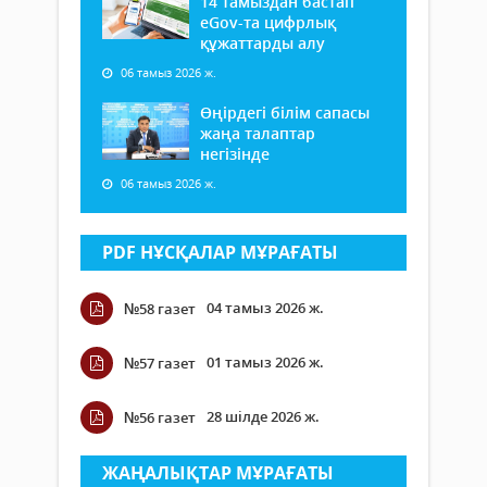
14 тамыздан бастап
еGov-та цифрлық
құжаттарды алу
06 тамыз 2026 ж.
Өңірдегі білім сапасы
жаңа талаптар
негізінде
06 тамыз 2026 ж.
PDF НҰСҚАЛАР МҰРАҒАТЫ
04 тамыз 2026 ж.
№58 газет
01 тамыз 2026 ж.
№57 газет
28 шілде 2026 ж.
№56 газет
ЖАҢАЛЫҚТАР МҰРАҒАТЫ