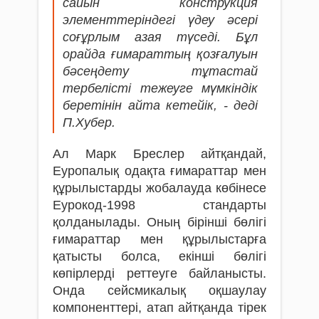
сайын конструкция
элементтеріндегі үдеу әсері
соғұрлым азая түседі. Бұл
орайда ғимараттың қозғалуын
бәсеңдету тұтастай
тербелісті тежеуге мүмкіндік
беретінін айта кетейік, - деді
П.Хубер.
Ал Марк Бреслер айтқандай,
Еуропалық одақта ғимараттар мен
құрылыстарды жобалауда көбінесе
Еурокод-1998 стандарты
қолданылады. Оның бірінші бөлігі
ғимараттар мен құрылыстарға
қатысты болса, екінші бөлігі
көпірлерді реттеуге байланысты.
Онда сейсмикалық оқшаулау
компоненттері, атап айтқанда тірек