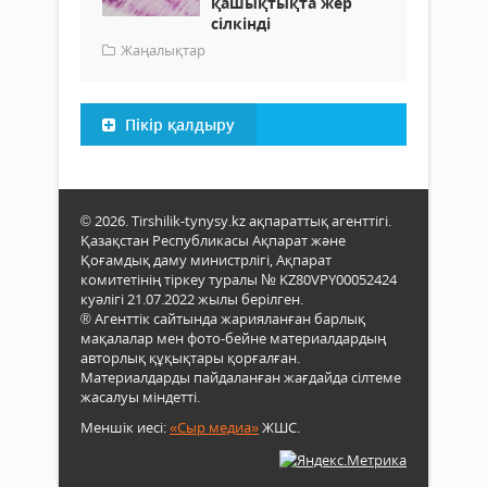
қашықтықта жер
сілкінді
Жаңалықтар
Пікір қалдыру
© 2026. Tirshilik-tynysy.kz ақпараттық агенттігі.
Қазақстан Республикасы Ақпарат және
Қоғамдық даму министрлігі, Ақпарат
комитетінің тіркеу туралы № KZ80VPY00052424
куәлігі 21.07.2022 жылы берілген.
® Агенттік сайтында жарияланған барлық
мақалалар мен фото-бейне материалдардың
авторлық құқықтары қорғалған.
Материалдарды пайдаланған жағдайда сілтеме
жасалуы міндетті.
Меншік иесі:
«Сыр медиа»
ЖШС.