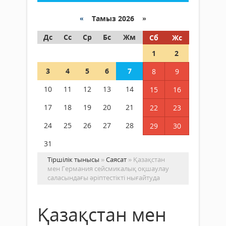
«
Тамыз 2026 »
Дс
Сс
Ср
Бс
Жм
Сб
Жс
1
2
3
4
5
6
7
8
9
10
11
12
13
14
15
16
17
18
19
20
21
22
23
24
25
26
27
28
29
30
31
Тіршілік тынысы
»
Саясат
» Қазақстан
мен Германия сейсмикалық оқшаулау
саласындағы әріптестікті нығайтуда
Қазақстан мен