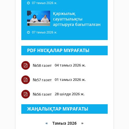
07 тамыз 2026 ж.
Қаржылық
сауаттылықты
арттыруға бағытталған
07 тамыз 2026 ж.
PDF НҰСҚАЛАР МҰРАҒАТЫ
04 тамыз 2026 ж.
№58 газет
01 тамыз 2026 ж.
№57 газет
28 шілде 2026 ж.
№56 газет
ЖАҢАЛЫҚТАР МҰРАҒАТЫ
«
Тамыз 2026 »