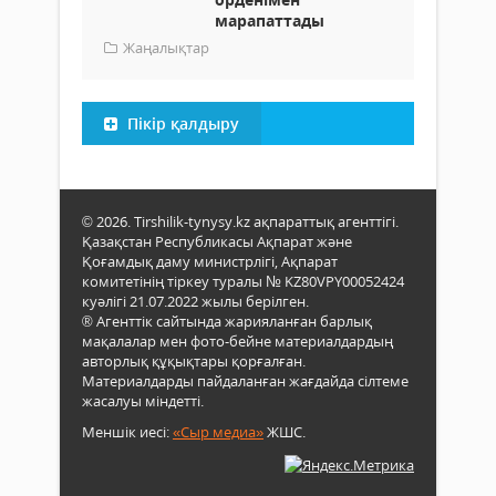
марапаттады
Жаңалықтар
Пікір қалдыру
© 2026. Tirshilik-tynysy.kz ақпараттық агенттігі.
Қазақстан Республикасы Ақпарат және
Қоғамдық даму министрлігі, Ақпарат
комитетінің тіркеу туралы № KZ80VPY00052424
куәлігі 21.07.2022 жылы берілген.
® Агенттік сайтында жарияланған барлық
мақалалар мен фото-бейне материалдардың
авторлық құқықтары қорғалған.
Материалдарды пайдаланған жағдайда сілтеме
жасалуы міндетті.
Меншік иесі:
«Сыр медиа»
ЖШС.