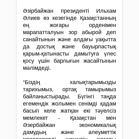
Әзірбайжан президенті Ильхам
Әлиев өз кезегінде Қазақстанның
ең жоғары орденімен
марапатталуын зор абырой деп
санайтынын және алдағы уақытта
да достық және бауырластық
қарым-қатынасты дамытуға үлес
қосу үшін барлығын жасайтынын
мәлімдеді.
“Біздің халықтарымызды
тарихымыз, ортақ тамырымыз
байланыстырады. Бүгінгі таңда
егемендік жолымен сенімді қадам
басып келе жатқан екі тәуелсіз
мемлекет - Қазақстан мен
Әзербайжан экономикалық
дамудың және әлеуметтік