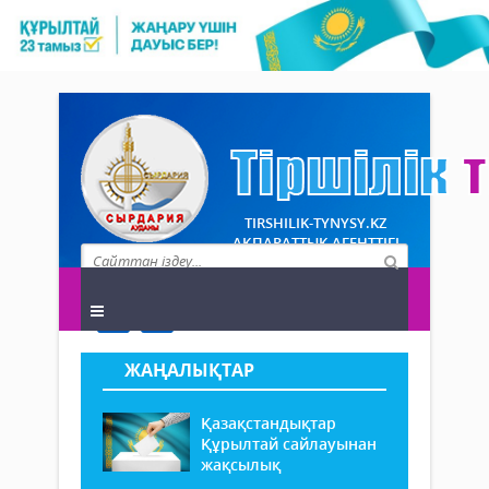
TIRSHILIK-TYNYSY.KZ
АҚПАРАТТЫҚ АГЕНТТІГІ
ЖАҢАЛЫҚТАР
Қазақстандықтар
Құрылтай сайлауынан
жақсылық