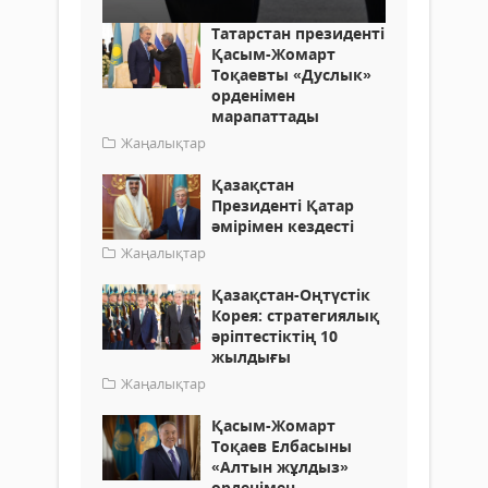
Татарстан президенті
Қасым-Жомарт
Тоқаевты «Дуслык»
орденімен
марапаттады
Жаңалықтар
Қазақстан
Президенті Қатар
әмірімен кездесті
Жаңалықтар
Қазақстан-Оңтүстік
Корея: стратегиялық
әріптестіктің 10
жылдығы
Жаңалықтар
Қасым-Жомарт
Тоқаев Елбасыны
«Алтын жұлдыз»
орденімен