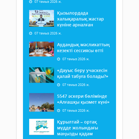
07 тамыз 2026 ж.
Қызылордада
халықаралық жастар
күніне арналған
07 тамыз 2026 ж.
Аудандық мәслихаттың
кезекті сессиясы өтті
07 тамыз 2026 ж.
«Дауыс беру учаскесін
қалай табуға болады?»
07 тамыз 2026 ж.
5547 әскери бөлімінде
«Алғашқы қызмет күні»
07 тамыз 2026 ж.
Құрылтай – ортақ
мүдде жолындағы
маңызды қадам