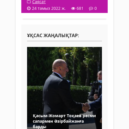
Саясат
24 тамыз 2022 ж.
681
0
ҰҚСАС ЖАҢАЛЫҚТАР:
Қасым-Жомарт Тоқаев ресми
сапармен Әзірбайжанға
барды