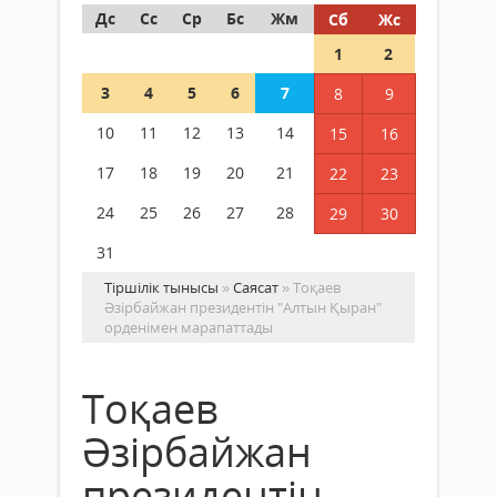
Дс
Сс
Ср
Бс
Жм
Сб
Жс
1
2
3
4
5
6
7
8
9
10
11
12
13
14
15
16
17
18
19
20
21
22
23
24
25
26
27
28
29
30
31
Тіршілік тынысы
»
Саясат
» Тоқаев
Әзірбайжан президентін "Алтын Қыран"
орденімен марапаттады
Тоқаев
Әзірбайжан
президентін