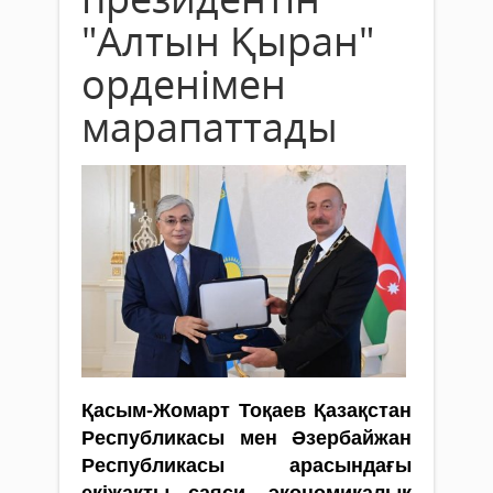
"Алтын Қыран"
орденімен
марапаттады
Қасым-Жомарт Тоқаев Қазақстан
Республикасы мен Әзербайжан
Республикасы арасындағы