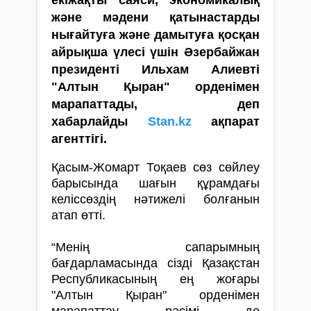
екіжақты саяси, экономикалық
және мәдени қатынастарды
нығайтуға және дамытуға қосқан
айрықша үлесі үшін Әзербайжан
президенті Ильхам Алиевті
"Алтын Қыран" орденімен
марапаттады, деп
хабарлайды
Stan.kz
ақпарат
агенттігі.
Қасым-Жомарт Тоқаев сөз сөйлеу
барысында шағын құрамдағы
келіссөздің нәтижелі болғанын
атап өтті.
“Менің сапарымның
бағдарламасында сізді Қазақстан
Республикасының ең жоғары
"Алтын Қыран" орденімен