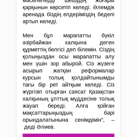
мәселелерді шешудің жоғары
қарқынын көрсетіп келеді. Әлемдік
аренада біздің елдеріміздің беделі
артып келеді.
Мен бұл марапатты бүкіл
әзірбайжан халқына деген
құрметтің белгісі деп білемін. Сіздің
қолыңыздан осы марапатты алу
мен үшін зор абырой. Сіз жүзеге
асырып жатқан реформалар
курсын толық қолдайтынымды
тағы бір рет айтқым келеді. Сіз
жүргізіп отырған саясат Қазақстан
халқының ұлттық мүддесіне толық
жауап береді. Алға қойған
мақсаттарыңыздың бәрі
орындалатынына сенімдімін", –
деді Әлиев.