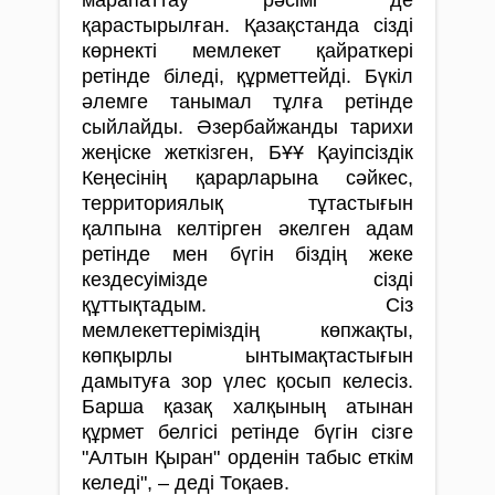
марапаттау рәсімі де
қарастырылған. Қазақстанда сізді
көрнекті мемлекет қайраткері
ретінде біледі, құрметтейді. Бүкіл
әлемге танымал тұлға ретінде
сыйлайды. Әзербайжанды тарихи
жеңіске жеткізген, БҰҰ Қауіпсіздік
Кеңесінің қарарларына сәйкес,
территориялық тұтастығын
қалпына келтірген әкелген адам
ретінде мен бүгін біздің жеке
кездесуімізде сізді
құттықтадым. Сіз
мемлекеттеріміздің көпжақты,
көпқырлы ынтымақтастығын
дамытуға зор үлес қосып келесіз.
Барша қазақ халқының атынан
құрмет белгісі ретінде бүгін сізге
"Алтын Қыран" орденін табыс еткім
келеді", – деді Тоқаев.