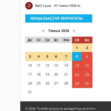
01 тамыз 2026 ж.
№57 газет
ЖАҢАЛЫҚТАР МҰРАҒАТЫ
«
Тамыз 2026 »
Дс
Сс
Ср
Бс
Жм
Сб
Жс
1
2
3
4
5
6
7
8
9
10
11
12
13
14
15
16
17
18
19
20
21
22
23
24
25
26
27
28
29
30
31
© 2026. Tirshilik-tynysy.kz ақпараттық агенттігі.