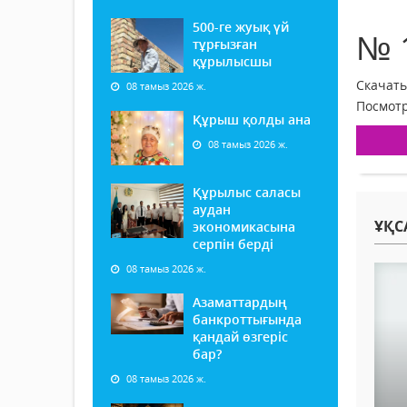
500-ге жуық үй
№ 
тұрғызған
құрылысшы
Скачать
08 тамыз 2026 ж.
Посмотр
Құрыш қолды ана
08 тамыз 2026 ж.
Құрылыс саласы
аудан
ҰҚС
экономикасына
серпін берді
08 тамыз 2026 ж.
Азаматтардың
банкроттығында
қандай өзгеріс
бар?
08 тамыз 2026 ж.