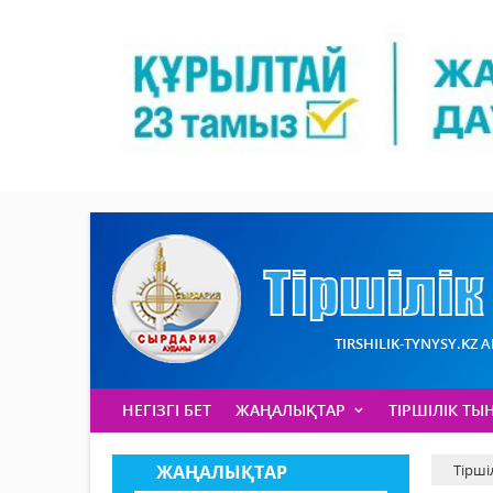
TIRSHILIK-TYNYSY.KZ 
НЕГІЗГІ БЕТ
ЖАҢАЛЫҚТАР
ТІРШІЛІК ТЫ
ЖАҢАЛЫҚТАР
Тірші