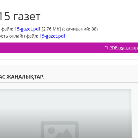
15 газет
 файл:
15-gazet.pdf
[2,76 Mb] (cкачиваний: 88)
еть онлайн файл:
15-gazet.pdf
PDF нұсқала
АС ЖАҢАЛЫҚТАР: