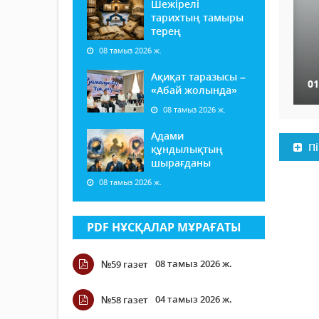
Шежірелі
тарихтың тамыры
терең
08 тамыз 2026 ж.
Ақиқат таразысы –
01
«Абай жолында»
08 тамыз 2026 ж.
Адами
Пі
құндылықтың
шырағданы
08 тамыз 2026 ж.
PDF НҰСҚАЛАР МҰРАҒАТЫ
08 тамыз 2026 ж.
№59 газет
04 тамыз 2026 ж.
№58 газет