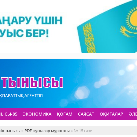
АҚПАРАТТЫҚ АГЕНТТІГІ
НЫСЫ-85
ЭКОНОМИКА
ҚОҒАМ
САЯСАТ
ОҚИҒАЛАР
ӘЛ
лік тынысы
»
PDF нұсқалар мұрағаты
» № 15 газет