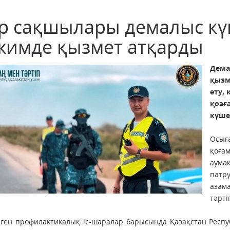
р сақшылары демалыс күн
жимде қызмет атқарды
Дема
қызм
ету,
қозғ
күше
Осығ
қоғ
аума
патр
азам
тәрті
лген профилактикалық іс-шаралар барысында Қазақстан Респ