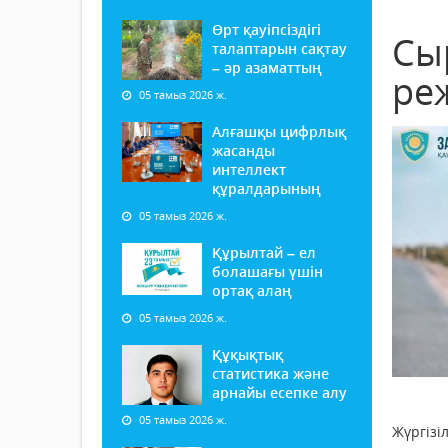
Өрт қауіпсіздігі
Сы
талаптарын сақтау
– әр азаматтың
ре
05 тамыз 2026 ж.
Алғашқы цифрлық
жасанды
интеллект
құралдарының
05 тамыз 2026 ж.
Құрылтай – ел
болашағы үшін
ортақ алаң
05 тамыз 2026 ж.
Құқықтық
статистика және
арнайы есепке алу
05 тамыз 2026 ж.
Жүргізі