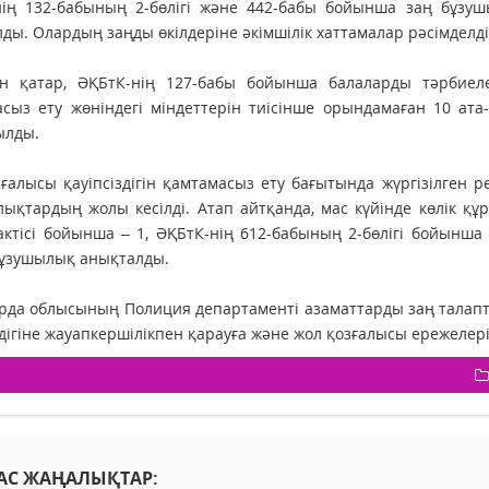
інің 132-бабының 2-бөлігі және 442-бабы бойынша заң бұзу
ды. Олардың заңды өкілдеріне әкімшілік хаттамалар рәсімделді
н қатар, ӘҚБтК-нің 127-бабы бойынша балаларды тәрбиеле
сыз ету жөніндегі міндеттерін тиісінше орындамаған 10 ата-
ылды.
ғалысы қауіпсіздігін қамтамасыз ету бағытында жүргізілген р
ықтардың жолы кесілді. Атап айтқанда, мас күйінде көлік құ
ктісі бойынша – 1, ӘҚБтК-нің 612-бабының 2-бөлігі бойынша 
бұзушылық анықталды.
да облысының Полиция департаменті азаматтарды заң талапта
здігіне жауапкершілікпен қарауға және жол қозғалысы ережеле
АС ЖАҢАЛЫҚТАР: