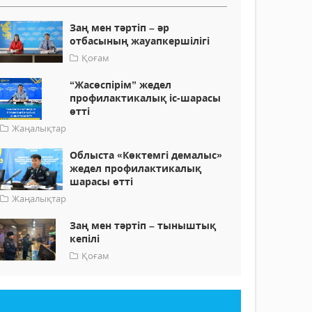
Заң мен тәртіп – әр
отбасының жауапкершілігі
Қоғам
“Жасөспірім” жедел
профилактикалық іс-шарасы
өтті
Жаңалықтар
Облыста «Көктемгі демалыс»
жедел профилактикалық
шарасы өтті
Жаңалықтар
Заң мен тәртіп – тыныштық
кепілі
Қоғам