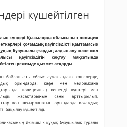
дері күшейтілген
лыс күндері Қызылорда облысының полиция
еткерлері қоғамдық қауіпсіздікті қамтамасыз
 құқық бұзушылықтардың алдын алу және жол
алысы қауіпсіздігін сақтау мақсатында
йтілген режимде қызмет атқарды.
ан байланысты облыс аумағындағы көшелерде,
амдық орындарда, кафе мен мейрамхана
қтарында полицияның кешенді күштері мен
ульдік жасақтарының саны арттырылып,
аттар көп шоғырланатын орындарда қоғамдық
пті бақылау күшейтілді.
убликасының Әкімшілік құқық бұзушылық туралы