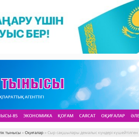
АҚПАРАТТЫҚ АГЕНТТІГІ
НЫСЫ-85
ЭКОНОМИКА
ҚОҒАМ
САЯСАТ
ОҚИҒАЛАР
ӘЛ
лік тынысы
»
Оқиғалар
» Сыр сақшылары демалыс күндері күшейтілген