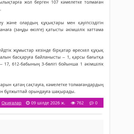
шылықтарға жол берген 107 кәмелетке толмаған
.
у және олардың құқықтары мен қауіпсіздігін
анаға (заңды өкілге) қатысты әкімшілік хаттама
ейдтік жұмыстар кезінде бірқатар өрескел құқық
ралын басқаруға байланысты – 1, қарсы бағытқа
– 17, 612-бабының 3-бөлігі бойынша 1 әкімшілік
рын қатаң сақтауға, кәмелетке толмағандардың
рін бұлжытпай орындауға шақырады.
Оқиғалар
09 шілде 2026 ж.
762
0