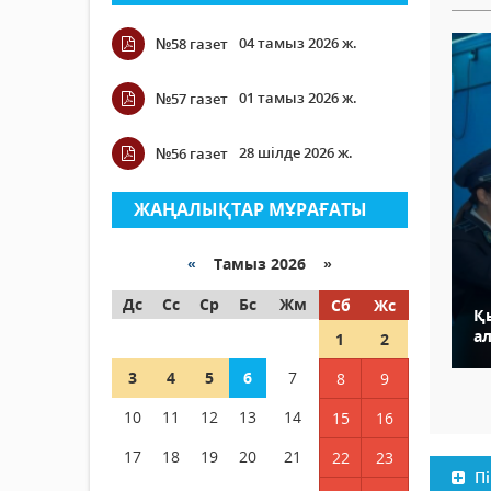
04 тамыз 2026 ж.
№58 газет
01 тамыз 2026 ж.
№57 газет
28 шілде 2026 ж.
№56 газет
ЖАҢАЛЫҚТАР МҰРАҒАТЫ
«
Тамыз 2026 »
Дс
Сс
Ср
Бс
Жм
Сб
Жс
Қ
ал
1
2
3
4
5
6
7
8
9
10
11
12
13
14
15
16
17
18
19
20
21
22
23
Пі