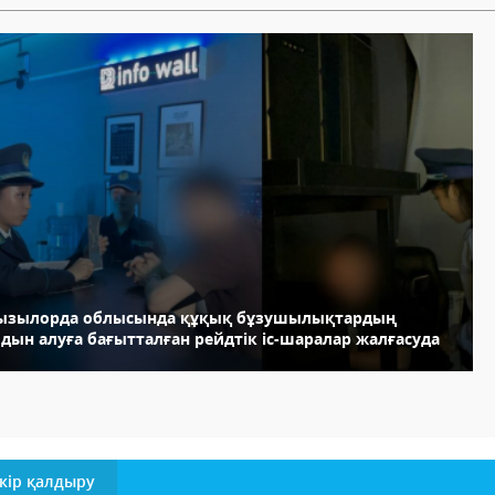
ызылорда облысында құқық бұзушылықтардың
дын алуға бағытталған рейдтік іс-шаралар жалғасуда
кір қалдыру