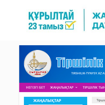
TIRSHILIK-TYNYSY.KZ 
НЕГІЗГІ БЕТ
ЖАҢАЛЫҚТАР
ТІРШІЛІК ТЫ
ЖАҢАЛЫҚТАР
Тірші