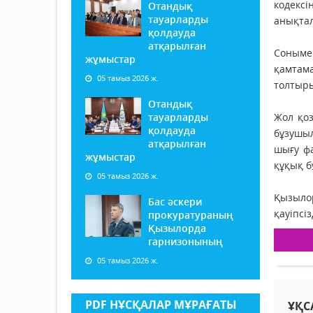
кодекс
Отандық
тауарларды
анықтал
қолдауда
атқарылған
Соныме
жұмыстар
қамтама
05 тамыз 2026 ж.
толтыр
Отандық
тауарларды
Жол қоз
қолдауда
бұзушыл
атқарылған
шығу фа
жұмыстар
құқық 
05 тамыз 2026 ж.
Қызылор
Бас әскери
қауіпсі
прокуратураның
Қызылорда
гарнизонының
05 тамыз 2026 ж.
PDF НҰСҚАЛАР МҰРАҒАТЫ
ҰҚС