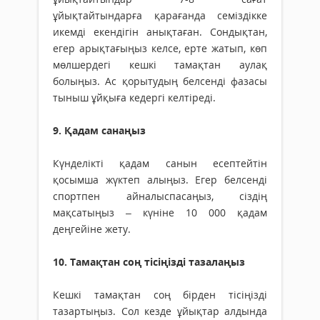
ұйықтайтындарға қарағанда семіздікке
икемді екендігін анықтаған. Сондықтан,
егер арықтағыңыз келсе, ерте жатып, көп
мөлшердегі кешкі тамақтан аулақ
болыңыз. Ас қорытудың белсенді фазасы
тыныш ұйқыға кедергі келтіреді.
9. Қадам санаңыз
Күнделікті қадам санын есептейтін
қосымша жүктеп алыңыз. Егер белсенді
спортпен айналыспасаңыз, сіздің
мақсатыңыз – күніне 10 000 қадам
деңгейіне жету.
10. Тамақтан соң тісіңізді тазалаңыз
Кешкі тамақтан соң бірден тісіңізді
тазартыңыз. Сол кезде ұйықтар алдында