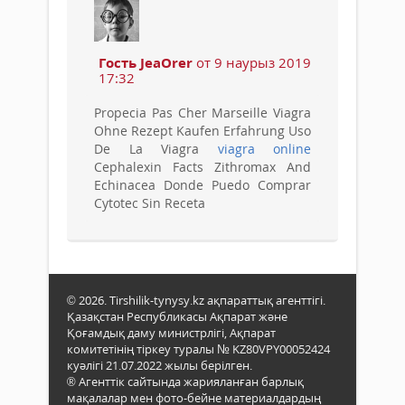
Гость JeaOrer
от 9 наурыз 2019
17:32
Propecia Pas Cher Marseille Viagra
Ohne Rezept Kaufen Erfahrung Uso
De La Viagra
viagra online
Cephalexin Facts Zithromax And
Echinacea Donde Puedo Comprar
Cytotec Sin Receta
© 2026. Tirshilik-tynysy.kz ақпараттық агенттігі.
Қазақстан Республикасы Ақпарат және
Қоғамдық даму министрлігі, Ақпарат
комитетінің тіркеу туралы № KZ80VPY00052424
куәлігі 21.07.2022 жылы берілген.
® Агенттік сайтында жарияланған барлық
мақалалар мен фото-бейне материалдардың