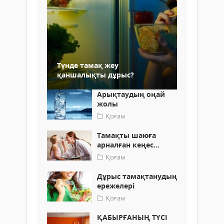
Түнде тамақ жеу
қаншалықты дұрыс?
Арықтаудың оңай
жолы
Қоғам
Тамақты шаюға
арналған кеңес...
Қоғам
Дұрыс тамақтанудың
ережелері
Қоғам
ҚАБЫРҒАНЫҢ ТҮСІ