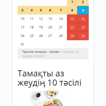
1
2
3
4
5
6
7
8
9
10
11
12
13
14
15
16
17
18
19
20
21
22
23
24
25
26
27
28
29
30
31
Тіршілік тынысы
»
Қоғам
» Тамақты аз
жеудің 10 тәсілі
Тамақты аз
жеудің 10 тәсілі