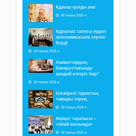
Құрыш қолды ана
08 тамыз 2026 ж.
Құрылыс саласы аудан
экономикасына серпін
берді
08 тамыз 2026 ж.
Азаматтардың
банкроттығында
қандай өзгеріс бар?
08 тамыз 2026 ж.
Шежірелі тарихтың
тамыры терең
08 тамыз 2026 ж.
Ақиқат таразысы –
«Абай жолында»
08 тамыз 2026 ж.