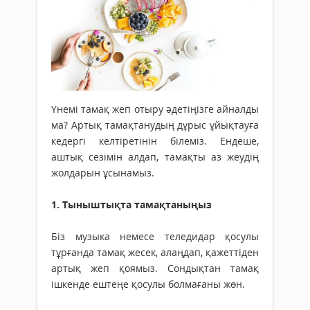
Үнемі тамақ жеп отыру әдетіңізге айналды
ма? Артық тамақтанудың дұрыс ұйықтауға
кедергі келтіретінін білеміз. Ендеше,
аштық сезімін алдап, тамақты аз жеудің
жолдарын ұсынамыз.
1. Тыныштықта тамақтаныңыз
Біз музыка немесе теледидар қосулы
тұрғанда тамақ жесек, алаңдап, қажеттіден
артық жеп қоямыз. Сондықтан тамақ
ішкенде ештеңе қосулы болмағаны жөн.