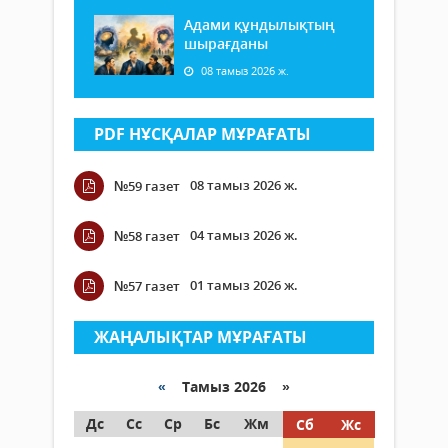
Адами құндылықтың
шырағданы
08 тамыз 2026 ж.
PDF НҰСҚАЛАР МҰРАҒАТЫ
08 тамыз 2026 ж.
№59 газет
04 тамыз 2026 ж.
№58 газет
01 тамыз 2026 ж.
№57 газет
ЖАҢАЛЫҚТАР МҰРАҒАТЫ
«
Тамыз 2026 »
Дс
Сс
Ср
Бс
Жм
Сб
Жс