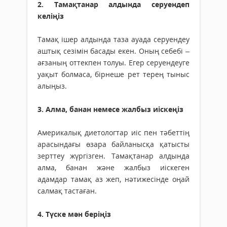
2. Тамақтанар алдында серуендеп
келіңіз
Тамақ ішер алдында таза ауада серуендеу
аштық сезімін басады екен. Оның себебі –
ағзаның оттекпен толуы. Егер серуендеуге
уақыт болмаса, бірнеше рет терең тыныс
алыңыз.
3. Алма, банан немесе жалбыз иіскеңіз
Америкалық диетологтар иіс пен тәбеттің
арасындағы өзара байланысқа қатысты
зерттеу жүргізген. Тамақтанар алдында
алма, банан және жалбыз иіскеген
адамдар тамақ аз жеп, нәтижесінде оңай
салмақ тастаған.
4. Түске мән беріңіз