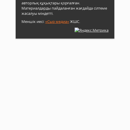
авторлық құқықтары қорғалған.
Материалдарды пайдаланған жағдайда сілтеме
жасалуы міндетті.
Меншік иесі:
«Сыр медиа»
ЖШС.