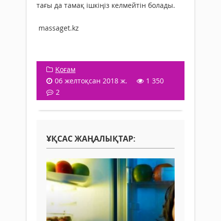
тағы да тамақ ішкіңіз келмейтін болады.
massaget.kz
Қоғам
06 желтоқсан 2018 ж.
1 350
2
ҰҚСАС ЖАҢАЛЫҚТАР: