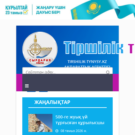
TIRSHILIK-TYNYSY.KZ
АҚПАРАТТЫҚ АГЕНТТІГІ
ЖАҢАЛЫҚТАР
500-ге жуық үй
тұрғызған құрылысшы
08 тамыз 2026 ж.