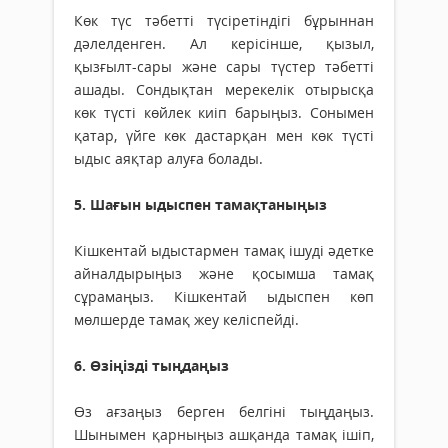
Көк түс тәбетті түсіретіндігі бұрыннан
дәлелденген. Ал керісінше, қызыл,
қызғылт-сары және сары түстер тәбетті
ашады. Сондықтан мерекелік отырысқа
көк түсті көйлек киіп барыңыз. Сонымен
қатар, үйге көк дастарқан мен көк түсті
ыдыс аяқтар алуға болады.
5. Шағын ыдыспен тамақтаныңыз
Кішкентай ыдыстармен тамақ ішуді әдетке
айналдырыңыз және қосымша тамақ
сұрамаңыз. Кішкентай ыдыспен көп
мөлшерде тамақ жеу келіспейді.
6. Өзіңізді тыңдаңыз
Өз ағзаңыз берген белгіні тыңдаңыз.
Шынымен қарныңыз ашқанда тамақ ішіп,