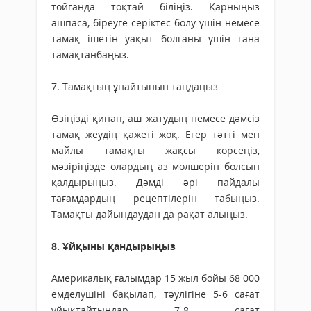
тойғанда тоқтай біліңіз. Қарныңыз
ашпаса, біреуге серіктес болу үшін немесе
тамақ ішетін уақыт болғаны үшін ғана
тамақтанбаңыз.
7. Тамақтың ұнайтынын таңдаңыз
Өзіңізді қинап, аш жатудың немесе дәмсіз
тамақ жеудің қажеті жоқ. Егер тәтті мен
майлы тамақты жақсы көрсеңіз,
мәзіріңізде олардың аз мөлшерін болсын
қалдырыңыз. Дәмді әрі пайдалы
тағамдардың рецептілерін табыңыз.
Тамақты дайындаудан да рақат алыңыз.
8. Ұйқыны қандырыңыз
Америкалық ғалымдар 15 жыл бойы 68 000
емделушіні бақылап, тәулігіне 5-6 сағат
ұйықтайтындар 7-8 сағат