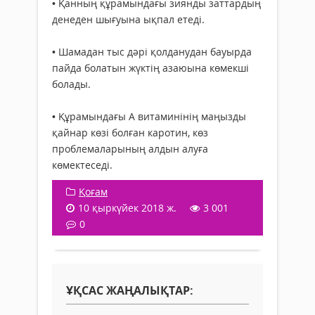
• Қанның құрамындағы зиянды заттардың
денеден шығуына ықпал етеді.
• Шамадан тыс дәрі қолданудан бауырда
пайда болатын жүктің азаюына көмекші
болады.
• Құрамындағы А витаминінің маңызды
қайнар көзі болған каротин, көз
проблемаларының алдын алуға
көмектеседі.
Қоғам
10 қыркүйек 2018 ж.
3 001
0
ҰҚСАС ЖАҢАЛЫҚТАР: