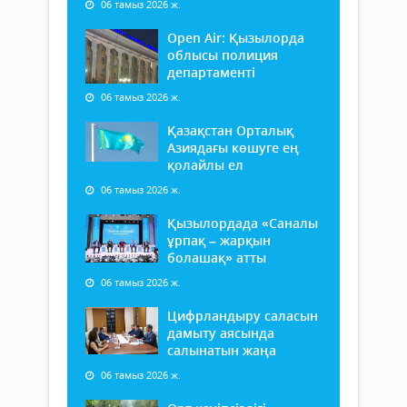
06 тамыз 2026 ж.
Open Air: Қызылорда
облысы полиция
департаменті
06 тамыз 2026 ж.
Қазақстан Орталық
Азиядағы көшуге ең
қолайлы ел
06 тамыз 2026 ж.
Қызылордада «Саналы
ұрпақ – жарқын
болашақ» атты
06 тамыз 2026 ж.
Цифрландыру саласын
дамыту аясында
салынатын жаңа
06 тамыз 2026 ж.