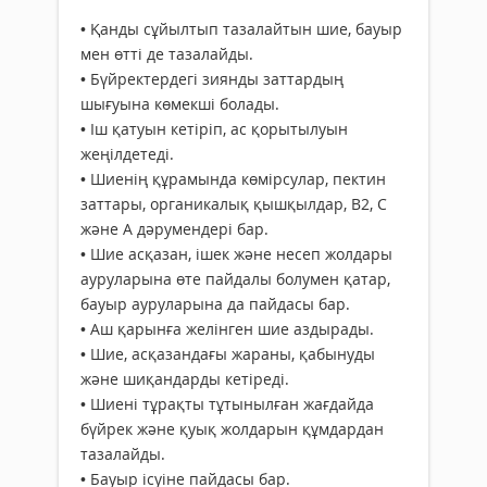
• Қанды сұйылтып тазалайтын шие, бауыр
мен өтті де тазалайды.
• Бүйректердегі зиянды заттардың
шығуына көмекші болады.
• Іш қатуын кетіріп, ас қорытылуын
жеңілдетеді.
• Шиенің құрамында көмірсулар, пектин
заттары, органикалық қышқылдар, В2, С
және А дәрумендері бар.
• Шие асқазан, ішек және несеп жолдары
ауруларына өте пайдалы болумен қатар,
бауыр ауруларына да пайдасы бар.
• Аш қарынға желінген шие аздырады.
• Шие, асқазандағы жараны, қабынуды
және шиқандарды кетіреді.
• Шиені тұрақты тұтынылған жағдайда
бүйрек және қуық жолдарын құмдардан
тазалайды.
• Бауыр ісуіне пайдасы бар.