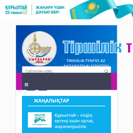
TIRSHILIK-TYNYSY.KZ
АҚПАРАТТЫҚ АГЕНТТІГІ
ЖАҢАЛЫҚТАР
Құрылтай – елдің
ертеңі үшін ортақ
жауапкершілік