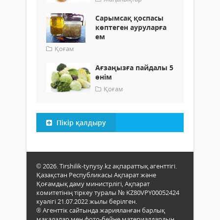
Сарымсақ қоспасы
көптеген ауруларға
ем
Қоғам
Ағзаңызға пайдалы 5
өнім
Қоғам
Пікір қалдыру
© 2026. Tirshilik-tynysy.kz ақпараттық агенттігі.
Қазақстан Республикасы Ақпарат және
Қоғамдық даму министрлігі, Ақпарат
комитетінің тіркеу туралы № KZ80VPY00052424
куәлігі 21.07.2022 жылы берілген.
® Агенттік сайтында жарияланған барлық
мақалалар мен фото-бейне материалдардың