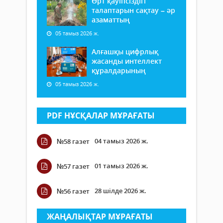
Өрт қауіпсіздігі
талаптарын сақтау – әр
азаматтың
05 тамыз 2026 ж.
Алғашқы цифрлық
жасанды интеллект
құралдарының
05 тамыз 2026 ж.
PDF НҰСҚАЛАР МҰРАҒАТЫ
04 тамыз 2026 ж.
№58 газет
01 тамыз 2026 ж.
№57 газет
28 шілде 2026 ж.
№56 газет
ЖАҢАЛЫҚТАР МҰРАҒАТЫ