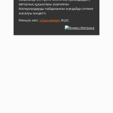
авторлық құқықтары қорғалған.
Материалдарды пайдаланған жағдайда сілтеме
жасалуы міндетті.
Меншік иесі:
«Сыр медиа»
ЖШС.