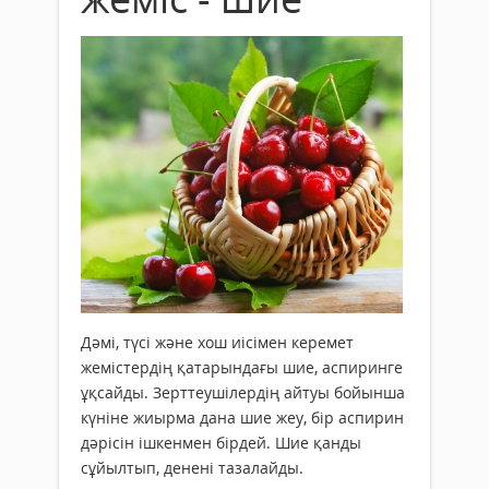
Дәмі, түсі және хош иісімен керемет
жемістердің қатарындағы шие, аспиринге
ұқсайды. Зерттеушілердің айтуы бойынша
күніне жиырма дана шие жеу, бір аспирин
дәрісін ішкенмен бірдей. Шие қанды
сұйылтып, денені тазалайды.