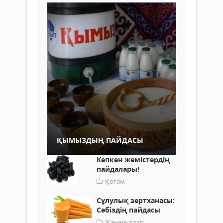
ҚЫМЫЗДЫҢ ПАЙДАСЫ
Кепкен жемістердің
пайдалары!
Қоғам
Сұлулық зертханасы:
Сәбіздің пайдасы
Жаңалықтар