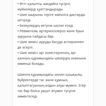
• Өтті қалыпты жағдайға түсіріп,
жүйкелерді қуаттандырады.
• Шие шырыны теріге жағылса дақтарды
кетіреді.
• Безеулердің кетуіне ықпал етеді.
• Ревматизм, артериосклероз және буын
ауруына пайдасы бар.
• Шие жемісі ауруды басуда аспириннен
де әсерлі.
• Шие жемісі әрі холестериннің, әрі
қанның құрамындағы шекердің азаюына
көмекші болады.
Шиенің құрамындағы хинин қышқылы,
бүйректерде тас және құмның
қалыптасуының алдын алуы мүмкін. Егер
тас бар болса уақыт өтумен түсуіне
көмектеседі.