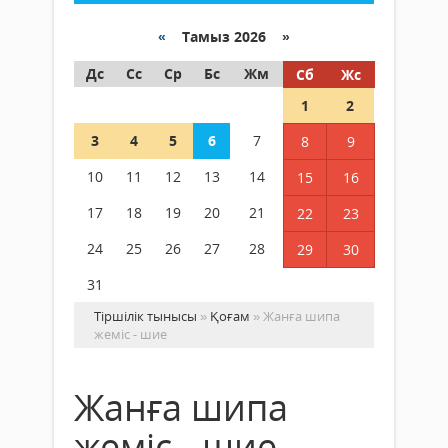
«
Тамыз 2026 »
Дс
Сс
Ср
Бс
Жм
Сб
Жс
1
2
3
4
5
6
7
8
9
10
11
12
13
14
15
16
17
18
19
20
21
22
23
24
25
26
27
28
29
30
31
Тіршілік тынысы
»
Қоғам
» Жанға шипа
жеміс - шие
Жанға шипа
жеміс - шие