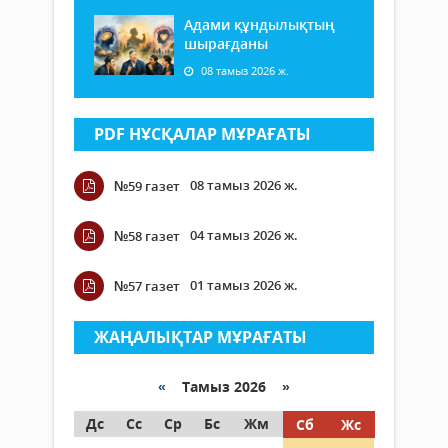
Адами құндылықтың
шырағданы
08 тамыз 2026 ж.
PDF НҰСҚАЛАР МҰРАҒАТЫ
08 тамыз 2026 ж.
№59 газет
04 тамыз 2026 ж.
№58 газет
01 тамыз 2026 ж.
№57 газет
ЖАҢАЛЫҚТАР МҰРАҒАТЫ
«
Тамыз 2026 »
Дс
Сс
Ср
Бс
Жм
Сб
Жс