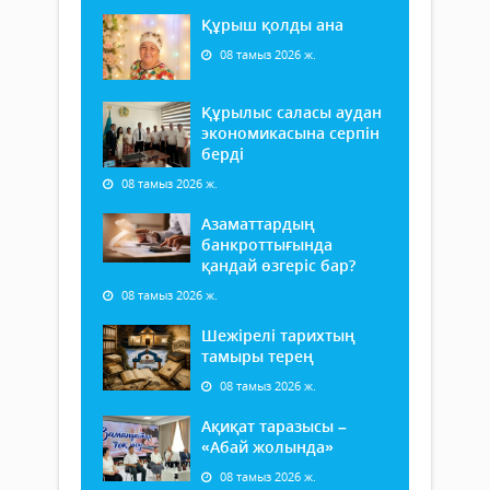
Құрыш қолды ана
08 тамыз 2026 ж.
Құрылыс саласы аудан
экономикасына серпін
берді
08 тамыз 2026 ж.
Азаматтардың
банкроттығында
қандай өзгеріс бар?
08 тамыз 2026 ж.
Шежірелі тарихтың
тамыры терең
08 тамыз 2026 ж.
Ақиқат таразысы –
«Абай жолында»
08 тамыз 2026 ж.