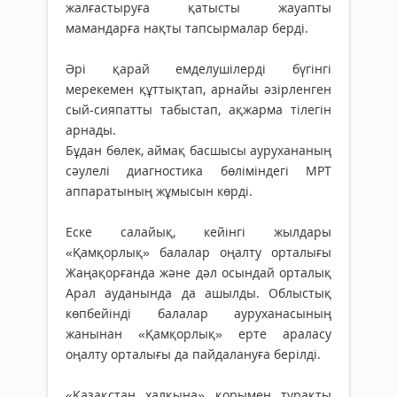
жалғастыруға қатысты жауапты
мамандарға нақты тапсырмалар берді.
Әрі қарай емделушілерді бүгінгі
мерекемен құттықтап, арнайы әзірленген
сый-сияпатты табыстап, ақжарма тілегін
арнады.
Бұдан бөлек, аймақ басшысы аурухананың
сәулелі диагностика бөліміндегі МРТ
аппаратының жұмысын көрді.
Еске салайық, кейінгі жылдары
«Қамқорлық» балалар оңалту орталығы
Жаңақорғанда және дәл осындай орталық
Арал ауданында да ашылды. Облыстық
көпбейінді балалар ауруханасының
жанынан «Қамқорлық» ерте араласу
оңалту орталығы да пайдалануға берілді.
«Қазақстан халқына» қорымен тұрақты