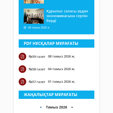
Құрылыс саласы аудан
экономикасына серпін
берді
08 тамыз 2026 ж.
PDF НҰСҚАЛАР МҰРАҒАТЫ
08 тамыз 2026 ж.
№59 газет
04 тамыз 2026 ж.
№58 газет
01 тамыз 2026 ж.
№57 газет
ЖАҢАЛЫҚТАР МҰРАҒАТЫ
«
Тамыз 2026 »