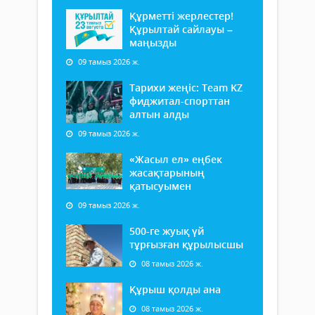
Құрметті жерлестер!
Құрылтай сайлауы –
маңызды
09 тамыз 2026 ж.
Тарихи жеңіс: Team KZ
фиджитал-спорттан
алтын алды
09 тамыз 2026 ж.
«Жасыл ел» еңбек
жасақтарының
қатысуымен
09 тамыз 2026 ж.
500-ге жуық үй
тұрғызған құрылысшы
08 тамыз 2026 ж.
Құрыш қолды ана
08 тамыз 2026 ж.