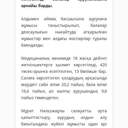
арнайы барды.
Алдымен аймақ басшысына аурухана
жұмысы таныстырылып, балалар
денсаулығын нығайтуда атқарылған
жұмыстар мен алдағы жоспарлар туралы
баяндалды.
Медициналық мекемеде 18 жасқа дейінгі
жеткіншектерге қызмет көрсетіледі, 420
төсек-орынға есептелген, 13 бөлімше бар.
Салаға көрсетілген қолдаудың арқасында
өңірдегі сәби өлімі 20,2 пайыз, бала өлімі
16,4 пайыз, ал жалпы аурушандық 9,8
пайыз төмендеген.
Мұрат Нәлқожаұлы салауатты орта
қалыптастыру, аурудың алдын алу
бағытындағы жүйелі жұмысты одан әрі