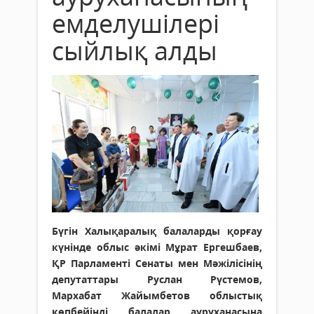
емделушілері
сыйлық алды
Бүгін Халықаралық балаларды қорғау
күнінде облыс әкімі Мұрат Ергешбаев,
ҚР Парламенті Сенаты мен Мәжілісінің
депутаттары Руслан Рүстемов,
Мархабат Жайымбетов облыстық
көпбейінді балалар ауруханасына