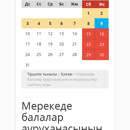
Дс
Сс
Ср
Бс
Жм
Сб
Жс
1
2
3
4
5
6
7
8
9
10
11
12
13
14
15
16
17
18
19
20
21
22
23
24
25
26
27
28
29
30
31
Тіршілік тынысы
»
Қоғам
» Мерекеде
балалар ауруханасының емделушілері
сыйлық алды
Мерекеде
балалар
ауруханасының