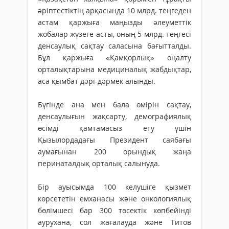
әріптестіктің арқасында 10 млрд. теңгеден
астам қаржыға маңызды әлеуметтік
жобалар жүзеге асты, оның 5 млрд. теңгесі
денсаулық сақтау саласына бағытталды.
Бұл қаржыға «Қамқорлық» оңалту
орталықтарына медициналық жабдықтар,
аса қымбат дәрі-дәрмек алынды.
Бүгінде ана мен бала өмірін сақтау,
денсаулығын жақсарту, демографиялық
өсімді қамтамасыз ету үшін
Қызылордадағы Президент саябағы
аумағынан 200 орындық жаңа
перинаталдық орталық салынуда.
Бір ауысымда 100 келушіге қызмет
көрсететін емханасы және онкологиялық
бөлімшесі бар 300 төсектік көпбейінді
аурухана, сол жағалауда және Титов