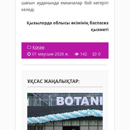
шағын ауданында емханалар бой көтеріп
келеді.
Қызылорда облысы әкімінің баспасөз
қызметі
Қоғам
01 маусым 2026 ж.
142
0
ҰҚСАС ЖАҢАЛЫҚТАР: