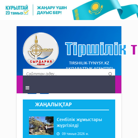
TIRSHILIK-TYNYSY.KZ
АҚПАРАТТЫҚ АГЕНТТІГІ
ЖАҢАЛЫҚТАР
Сенбілік жұмыстары
жүргізілді
09 тамыз 2026 ж.