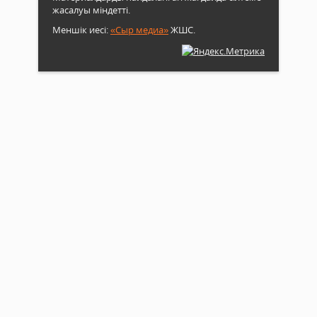
жасалуы міндетті.
Меншік иесі:
«Сыр медиа»
ЖШС.