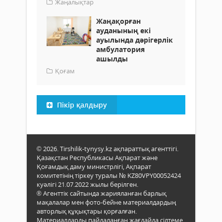
Жаңалықтар
Жаңақорған
ауданының екі
ауылында дәрігерлік
амбулатория
ашылды
Қоғам
Пікір қалдыру
© 2026. Tirshilik-tynysy.kz ақпараттық агенттігі.
Қазақстан Республикасы Ақпарат және
Қоғамдық даму министрлігі, Ақпарат
комитетінің тіркеу туралы № KZ80VPY00052424
куәлігі 21.07.2022 жылы берілген.
® Агенттік сайтында жарияланған барлық
мақалалар мен фото-бейне материалдардың
авторлық құқықтары қорғалған.
Материалдарды пайдаланған жағдайда сілтеме