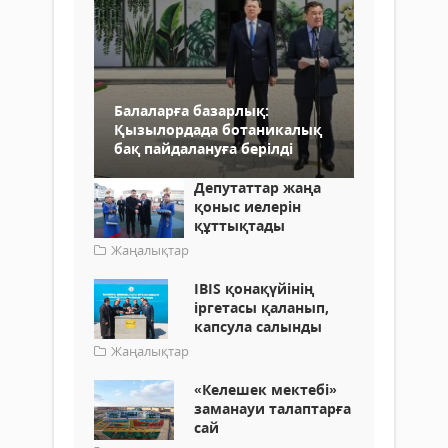
Балаларға базарлық:
Қызылордада ботаникалық
бақ пайдалануға берілді
Депутаттар жаңа
қоныс иелерін
құттықтады
Жаңалықтар
IBIS қонақүйінің
іргетасы қаланып,
капсула салынды
Жаңалықтар
«Келешек мектебі»
заманауи талаптарға
сай