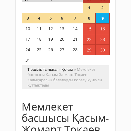
1
2
3
4
5
6
7
8
9
10
11
12
13
14
15
16
17
18
19
20
21
22
23
24
25
26
27
28
29
30
31
Тіршілік тынысы
»
Қоғам
» Мемлекет
басшысы Қасым-Жомарт Тоқаев
Халықаралық балаларды қорғау күнімен
құттықтады
Мемлекет
басшысы Қасым-
Жомарт Тоқаев