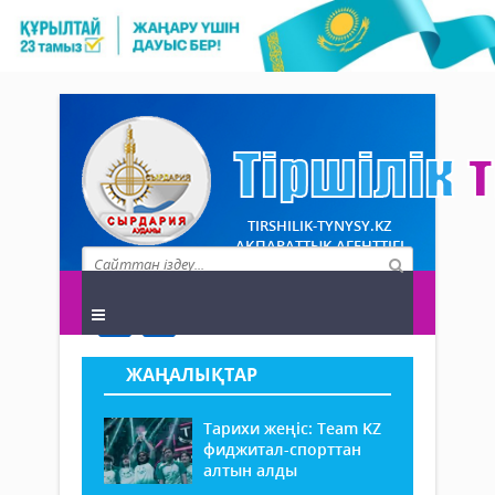
TIRSHILIK-TYNYSY.KZ
АҚПАРАТТЫҚ АГЕНТТІГІ
ЖАҢАЛЫҚТАР
Тарихи жеңіс: Team KZ
фиджитал-спорттан
алтын алды