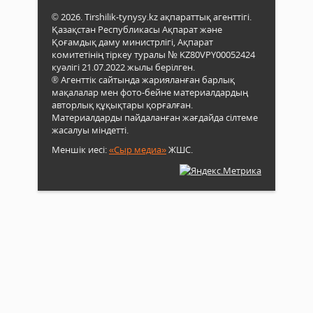
© 2026. Tirshilik-tynysy.kz ақпараттық агенттігі.
Қазақстан Республикасы Ақпарат және
Қоғамдық даму министрлігі, Ақпарат
комитетінің тіркеу туралы № KZ80VPY00052424
куәлігі 21.07.2022 жылы берілген.
® Агенттік сайтында жарияланған барлық
мақалалар мен фото-бейне материалдардың
авторлық құқықтары қорғалған.
Материалдарды пайдаланған жағдайда сілтеме
жасалуы міндетті.
Меншік иесі:
«Сыр медиа»
ЖШС.