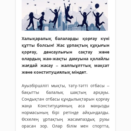
Халықаралық балаларды қорғау күні
құтты болсын! Жас ұрпақтың құқығын
қорғау, денсаулығын сақтау және
олардың жан-жақты дамуына қолайлы
жағдай жасау – жалпыұлттық мақсат
және конституциялық міндет.
Ауызбіршілігі мықты, тату-тәтті отбасы –
бақытты балалық шақтың арқауы.
Сондықтан отбасы құндылықтарын қорғау
жаңа Конституцияның аса маңызды
нормасының бірі ретінде айқындалды.
Өскелең ұрпақтың жасампаздық рухы
орасан зор. Олар білім мен спортта,