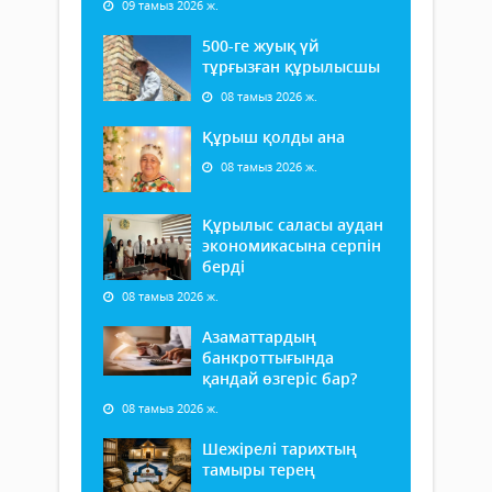
09 тамыз 2026 ж.
500-ге жуық үй
тұрғызған құрылысшы
08 тамыз 2026 ж.
Құрыш қолды ана
08 тамыз 2026 ж.
Құрылыс саласы аудан
экономикасына серпін
берді
08 тамыз 2026 ж.
Азаматтардың
банкроттығында
қандай өзгеріс бар?
08 тамыз 2026 ж.
Шежірелі тарихтың
тамыры терең