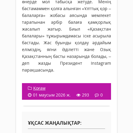
өнерде мол табысқа жетуде. Менің
бастамаммен қолға алынған «Ұлттық қор –
балаларға» жобасы аясында мемлекет
тарапынан әрбір балаға қамқорлық
жасалып жатыр. Биыл «Қазақстан
балалары» тұжырымдамасы іске асырыла
бастады. Жас буынды қолдау әрдайым
еліміздің, яғни Әділетті және Озық
Қазақстанның басты назарында болады, –
деп жазды Президент Instagram
парақшасында.
Қоғам
01 маусым 2026 ж.
293
0
ҰҚСАС ЖАҢАЛЫҚТАР: