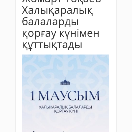
Халықаралық
балаларды
қорғау күнімен
құттықтады