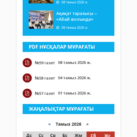
08 тамыз 2026 ж.
Ақиқат таразысы –
«Абай жолында»
08 тамыз 2026 ж.
PDF НҰСҚАЛАР МҰРАҒАТЫ
08 тамыз 2026 ж.
№59 газет
04 тамыз 2026 ж.
№58 газет
01 тамыз 2026 ж.
№57 газет
ЖАҢАЛЫҚТАР МҰРАҒАТЫ
«
Тамыз 2026 »
Дс
Сс
Ср
Бс
Жм
Сб
Жс