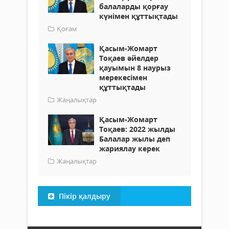
балаларды қорғау
күнімен құттықтады
Қоғам
Қасым-Жомарт
Тоқаев әйелдер
қауымын 8 наурыз
мерекесімен
құттықтады
Жаңалықтар
Қасым-Жомарт
Тоқаев: 2022 жылды
Балалар жылы деп
жариялау керек
Жаңалықтар
Пікір қалдыру