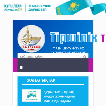
TIRSHILIK-TYNYSY.KZ
АҚПАРАТТЫҚ АГЕНТТІГІ
ЖАҢАЛЫҚТАР
Құрылтай – ортақ
мүдде жолындағы
маңызды қадам