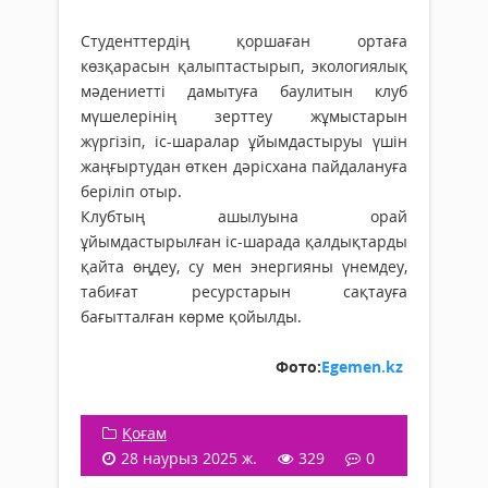
Студенттердің қоршаған ортаға
көзқарасын қалыптастырып, экологиялық
мәдениетті дамытуға баулитын клуб
мүшелерінің зерттеу жұмыстарын
жүргізіп, іс-шаралар ұйымдастыруы үшін
жаңғыртудан өткен дәрісхана пайдалануға
беріліп отыр.
Клубтың ашылуына орай
ұйымдастырылған іс-шарада қалдықтарды
қайта өңдеу, су мен энергияны үнемдеу,
табиғат ресурстарын сақтауға
бағытталған көрме қойылды.
Фото:
Egemen.kz
Қоғам
28 наурыз 2025 ж.
329
0