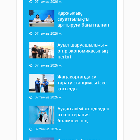
07 тамыз 2026 ж.
Қаржылық
сауаттылықты
арттыруға бағытталған
07 тамыз 2026 ж.
Ауыл шаруашылығы –
өңір экономикасының
негізгі
07 тамыз 2026 ж.
Жаңақорғанда су
тарату станциясы іске
қосылды
07 тамыз 2026 ж.
Аудан әкімі жөндеуден
өткен терапия
бөлімшесінің
07 тамыз 2026 ж.