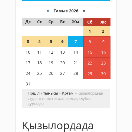
«
Тамыз 2026 »
Дс
Сс
Ср
Бс
Жм
Сб
Жс
1
2
3
4
5
6
7
8
9
10
11
12
13
14
15
16
17
18
19
20
21
22
23
24
25
26
27
28
29
30
31
Тіршілік тынысы
»
Қоғам
» Қызылордада
студенттердің экологиялық клубы
құрылды
Қызылордада