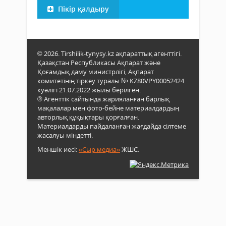
Пікір қалдыру
© 2026. Tirshilik-tynysy.kz ақпараттық агенттігі.
Қазақстан Республикасы Ақпарат және
Қоғамдық даму министрлігі, Ақпарат
комитетінің тіркеу туралы № KZ80VPY00052424
куәлігі 21.07.2022 жылы берілген.
® Агенттік сайтында жарияланған барлық
мақалалар мен фото-бейне материалдардың
авторлық құқықтары қорғалған.
Материалдарды пайдаланған жағдайда сілтеме
жасалуы міндетті.
Меншік иесі:
«Сыр медиа»
ЖШС.