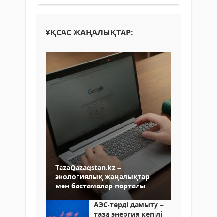
ҰҚСАС ЖАҢАЛЫҚТАР:
TazaQazaqstan.kz –
экологиялық жаңалықтар
мен бастамалар порталы
АЭС-терді дамыту –
таза энергия кепілі