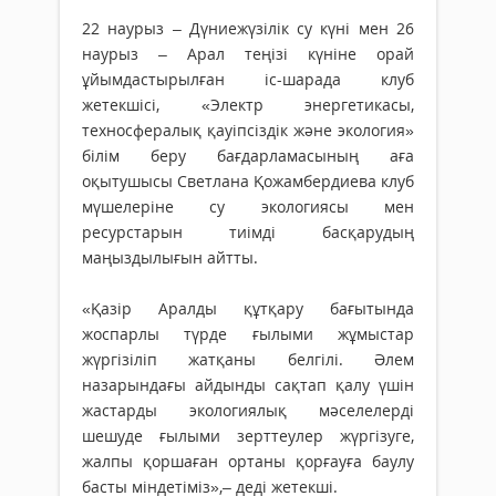
22 наурыз – Дүниежүзілік су күні мен 26
наурыз – Арал теңізі күніне орай
ұйымдастырылған іс-шарада клуб
жетекшісі, «Электр энергетикасы,
техносфералық қауіпсіздік және экология»
білім беру бағдарламасының аға
оқытушысы Светлана Қожамбердиева клуб
мүшелеріне су экологиясы мен
ресурстарын тиімді басқарудың
маңыздылығын айтты.
«Қазір Аралды құтқару бағытында
жоспарлы түрде ғылыми жұмыстар
жүргізіліп жатқаны белгілі. Әлем
назарындағы айдынды сақтап қалу үшін
жастарды экологиялық мәселелерді
шешуде ғылыми зерттеулер жүргізуге,
жалпы қоршаған ортаны қорғауға баулу
басты міндетіміз»,– деді жетекші.