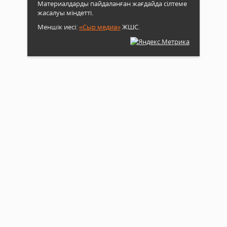
Материалдарды пайдаланған жағдайда сілтеме
жасалуы міндетті.
Меншік иесі:
«Сыр медиа»
ЖШС.