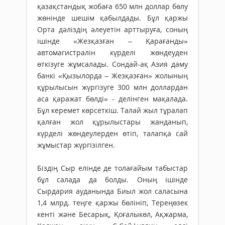
қазақстандық жобаға 650 млн доллар бөлу
жөнінде шешім қабылдады. Бұл қаржы
Орта дәліздің әлеуетін арттыруға, соның
ішінде «Жезқазған – Қарағанды»
автомагистралін күрделі жөндеуден
өткізуге жұмсалады. Сондай-ақ Азия даму
банкі «Қызылорда – Жезқазған» жолының
құрылысын жүргізуге 300 млн доллардан
аса қаражат бөлді» - делінген мақалада.
Бұл керемет көрсеткіш. Талай жыл тұралап
қалған жол құрылыстары жанданып,
күрделі жөндеулерден өтіп, талапқа сай
жұмыстар жүргізілген.
Біздің Сыр елінде де толағайым табыстар
бұл салада да болды. Оның ішінде
Сырдария ауданында Биыл жол саласына
1,4 млрд. теңге қаржы бөлініп, Тереңөзек
кенті және Бесарық, Қоғалыкөл, Ақжарма,