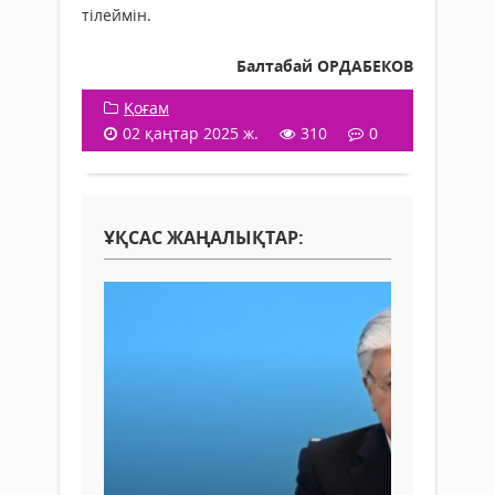
тілеймін.
Балтабай ОРДАБЕКОВ
Қоғам
02 қаңтар 2025 ж.
310
0
ҰҚСАС ЖАҢАЛЫҚТАР: