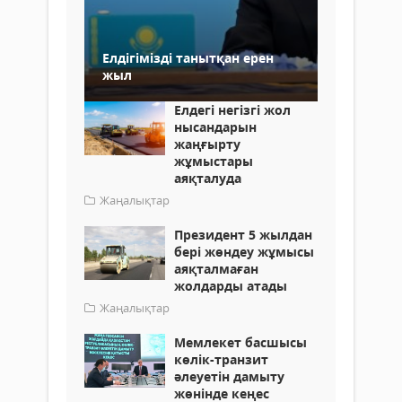
Елдігімізді танытқан ерен
жыл
Елдегі негізгі жол
нысандарын
жаңғырту
жұмыстары
аяқталуда
Жаңалықтар
Президент 5 жылдан
бері жөндеу жұмысы
аяқталмаған
жолдарды атады
Жаңалықтар
Мемлекет басшысы
көлік-транзит
әлеуетін дамыту
жөнінде кеңес