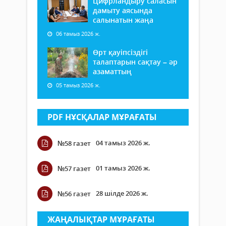
Цифрландыру саласын
дамыту аясында
салынатын жаңа
06 тамыз 2026 ж.
Өрт қауіпсіздігі
талаптарын сақтау – әр
азаматтың
05 тамыз 2026 ж.
PDF НҰСҚАЛАР МҰРАҒАТЫ
04 тамыз 2026 ж.
№58 газет
01 тамыз 2026 ж.
№57 газет
28 шілде 2026 ж.
№56 газет
ЖАҢАЛЫҚТАР МҰРАҒАТЫ