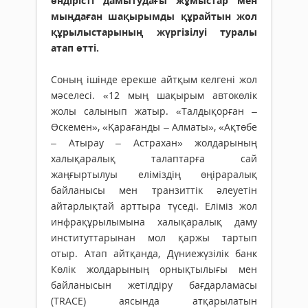
өндірісті дамытудағы жұмыстар мен
мыңдаған шақырымды құрайтын жол
құрылыстарының жүргізілуі туралы
атап өтті.
Соның ішінде ерекше айтқым келгені жол
мәселесі. «12 мың шақырым автокөлік
жолы салынып жатыр. «Талдықорған –
Өскемен», «Қарағанды – Алматы», «Ақтөбе
– Атырау – Астрахан» жолдарының
халықаралық талаптарға сай
жаңғыртылуы еліміздің өңіраралық
байланысы мен транзиттік әлеуетін
айтарлықтай арттыра түседі. Еліміз жол
инфрақұрылымына халықаралық даму
институттарынан мол қаржы тартып
отыр. Атап айтқанда, Дүниежүзілік банк
Көлік жолдарының орнықтылығы мен
байланысын жетілдіру бағдарламасы
(TRACE) аясында атқарылатын