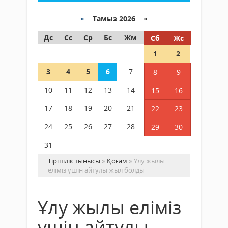
«
Тамыз 2026 »
Дс
Сс
Ср
Бс
Жм
Сб
Жс
1
2
3
4
5
6
7
8
9
10
11
12
13
14
15
16
17
18
19
20
21
22
23
24
25
26
27
28
29
30
31
Тіршілік тынысы
»
Қоғам
» Ұлу жылы
еліміз үшін айтулы жыл болды
Ұлу жылы еліміз
үшін айтулы