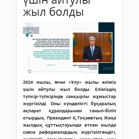
жыл болды
2024 жылы, яғни «Ұлу» жылы еліміз
үшін айтулы жыл болды. Еліміздің
түпкір-түпкірінде санқырлы жұмыстар
жүргізілді. Оны күнделікті бұқаралық
ақпарат құралдарынан танып-біліп
отырдық. Президент Қ.Тоқаевтың Жаңа
жылдық құттықтауында өткен жылда
саяси реформалардың жүргізілгендігі,