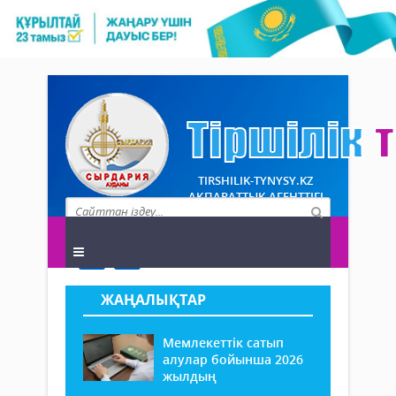
TIRSHILIK-TYNYSY.KZ
АҚПАРАТТЫҚ АГЕНТТІГІ
ЖАҢАЛЫҚТАР
Мемлекеттік сатып
алулар бойынша 2026
жылдың