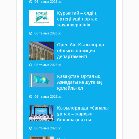
06 тамыз 2026 ж.
Құрылтай – елдің
ертеңі үшін ортақ
жауапкершілік
06 тамыз 2026 ж.
Open Air: Қызылорда
облысы полиция
департаменті
06 тамыз 2026 ж.
Қазақстан Орталық
Азиядағы көшуге ең
қолайлы ел
06 тамыз 2026 ж.
Қызылордада «Саналы
ұрпақ – жарқын
болашақ» атты
06 тамыз 2026 ж.