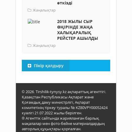
өткізді
Жаңалықтар
2018 ЖЫЛЫ СЫР
ӨҢІРІНДЕ ЖАҢА
ХАЛЫҚАРАЛЫҚ
РЕЙСТЕР АШЫЛДЫ
Жаңалықтар
Пікір қалдыру
© 2026. Tirshilik-tynysy.kz ақпараттық агенттігі.
Қазақстан Республикасы Ақпарат және
Қоғамдық даму министрлігі, Ақпарат
комитетінің тіркеу туралы № KZ80VPY00052424
куәлігі 21.07.2022 жылы берілген.
® Агенттік сайтында жарияланған барлық
мақалалар мен фото-бейне материалдардың
авторлық құқықтары қорғалған.