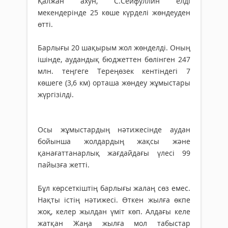
Қалжан ахун, С.Сейфуллин елді
мекендерінде 25 көше күрделі жөндеуден
өтті.
Барлығы 20 шақырым жол жөнделді. Оның
ішінде, аудандық бюджеттен бөлінген 247
млн. теңгеге Тереңөзек кентіндегі 7
көшеге (3,6 км) орташа жөндеу жұмыстары
жүргізілді.
Осы жұмыстардың нәтижесінде аудан
бойынша жолдардың жақсы және
қанағаттанарлық жағдайдағы үлесі 99
пайызға жетті.
Бұл көрсеткіштің барлығы жалаң сөз емес.
Нақты істің нәтижесі. Өткен жылға өкпе
жоқ, келер жылдан үміт көп. Алдағы келе
жатқан Жаңа жылға мол табыстар