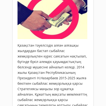
Қазақстан тәуелсіздік алған ал­­­ғаш­­қы
жылдардан бастап сыбай­лас
жемқорлықпен күрес саясатын нақтылап,
бүгінде бүкіл әлемдік қауымдастықтың
белсенді мүшесіне айналып келеді. 2014
жылы Қазақстан Республикасының
Президенті Н.Назарбаев 2015-2025 жылға
бекіткен сыбайлас жемқорлыққа қарсы
Стратегиясы маңызы зор құжатқа
айналған. Құжаттың мақсаты мемлекеттің
сыбайлас жемқорлыққа қарсы
саясатының тиімділігін арттыру, сыбайлас