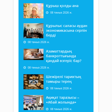
Құрыш қолды ана
08 тамыз 2026 ж.
Құрылыс саласы аудан
экономикасына серпін
берді
08 тамыз 2026 ж.
Азаматтардың
банкроттығында
қандай өзгеріс бар?
08 тамыз 2026 ж.
Шежірелі тарихтың
тамыры терең
08 тамыз 2026 ж.
Ақиқат таразысы –
«Абай жолында»
08 тамыз 2026 ж.