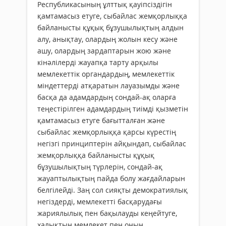
Республикасының ұлттық қауiпсiздiгiн
қамтамасыз етуге, сыбайлас жемқорлыққа
байланысты құқық бұзушылықтың алдын
алу, анықтау, олардың жолын кесу және
ашу, олардың зардаптарын жою және
кiнәлiлердi жауапқа тарту арқылы
мемлекеттiк органдардың, мемлекеттiк
мiндет­тердi атқаратын лауазымды және
басқа да адамдардың сондай-ақ оларға
теңестiрiлген адамдардың тиiмдi қызметiн
қамтамасыз етуге бағытталған және
сыбайлас жемқорлыққа қарсы күрестiң
негiзгi принциптерiн айқындап, сыбайлас
жемқорлыққа байланысты құқық
бұзушылықтың түрлерiн, сондай-ақ
жауаптылықтың пайда болу жағдайларын
белгiлейдi. Заң сол сияқты демократиялық
негiздердi, мемлекеттi басқарудағы
жариялылық пен бақылауды кеңейтуге,
халықтың мемлекет пен оның