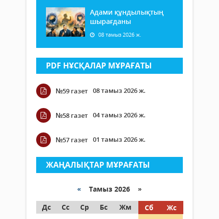
Адами құндылықтың
шырағданы
08 тамыз 2026 ж.
PDF НҰСҚАЛАР МҰРАҒАТЫ
08 тамыз 2026 ж.
№59 газет
04 тамыз 2026 ж.
№58 газет
01 тамыз 2026 ж.
№57 газет
ЖАҢАЛЫҚТАР МҰРАҒАТЫ
«
Тамыз 2026 »
Дс
Сс
Ср
Бс
Жм
Сб
Жс