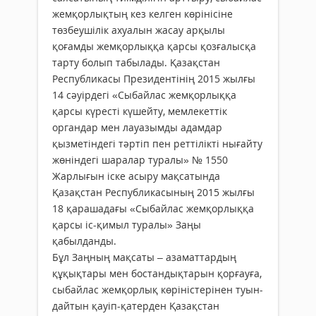
жемқорлықтың кез келген көрінісіне
төзбеушілік ахуалын жасау арқылы
қоғамды жемқорлыққа қарсы қозғалысқа
тарту болып табылады. Қазақстан
Республикасы Президентінің 2015 жылғы
14 сәуірдегі «Сыбайлас жемқорлыққа
қарсы күресті күшейту, мемлекеттік
органдар мен лауазымды адамдар
қызметіндегі тәртіп пен реттілікті нығайту
жөніндегі шаралар туралы» № 1550
Жарлығын іске асыру мақсатында
Қазақстан Республикасының 2015 жылғы
18 қарашадағы «Сыбайлас жемқорлыққа
қарсы іс-қимыл туралы» Заңы
қабылданды.
Бұл Заңның мақсаты – азамат­­­­­тардың
құқықтары мен бостандықтарын қорғауға,
сыбайлас жемқорлық көрiнiстерiнен туын­­­­­­­­­­­­­­
дайтын қауiп-қатерден Қазақ­с­­­­­­­­­­тан