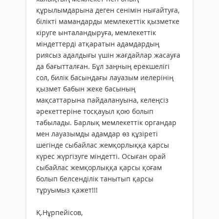
құрылымдарына деген сенiмін нығайтуға,
бiлiктi мамандарды мемлекеттiк қызметке
кiруге ынталандыруға, мемлекеттiк
мiндеттердi атқаратын адамдардың
риясыз адалдығы үшiн жағдайлар жасауға
да бағытталған. Бұл заңның ерекшелігі
сол, билік басындағы лауазым иелерінің
қызмет бабын жеке басының
мақсаттарына пайдалануына, келеңсіз
әрекеттеріне тосқауыл қою болып
табылады. Барлық мемлекеттік органдар
мен лауазымды адамдар өз құзіреті
шегінде сыбайлас жемқорлыққа қарсы
күрес жүргізуге міндетті. Осыған орай
сыбайлас жемқорлыққа қарсы қоғам
болып белсенділік танытып қарсы
тұруымыз қажет!!!
Қ.Нұрпейісов,