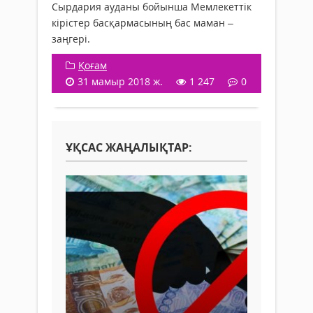
Сырдария ауданы бойынша Мемлекеттік
кірістер басқармасының бас маман –
заңгері.
Қоғам
31 мамыр 2018 ж.
1 247
0
ҰҚСАС ЖАҢАЛЫҚТАР: