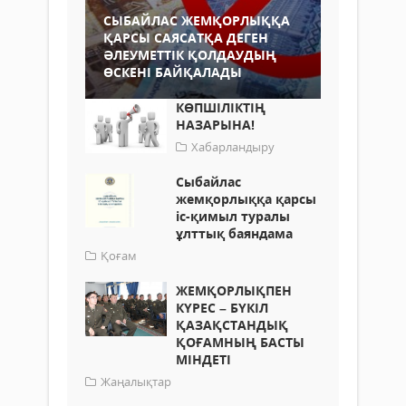
СЫБАЙЛАС ЖЕМҚОРЛЫҚҚА
ҚАРСЫ САЯСАТҚА ДЕГЕН
ӘЛЕУМЕТТІК ҚОЛДАУДЫҢ
ӨСКЕНІ БАЙҚАЛАДЫ
КӨПШІЛІКТІҢ
НАЗАРЫНА!
Хабарландыру
Сыбайлас
жемқорлыққа қарсы
іс-қимыл туралы
ұлттық баяндама
Қоғам
ЖЕМҚОРЛЫҚПЕН
КҮРЕС – БҮКІЛ
ҚАЗАҚСТАНДЫҚ
ҚОҒАМНЫҢ БАСТЫ
МІНДЕТІ
Жаңалықтар