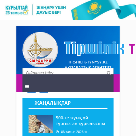
TIRSHILIK-TYNYSY.KZ
АҚПАРАТТЫҚ АГЕНТТІГІ
ЖАҢАЛЫҚТАР
500-ге жуық үй
тұрғызған құрылысшы
08 тамыз 2026 ж.