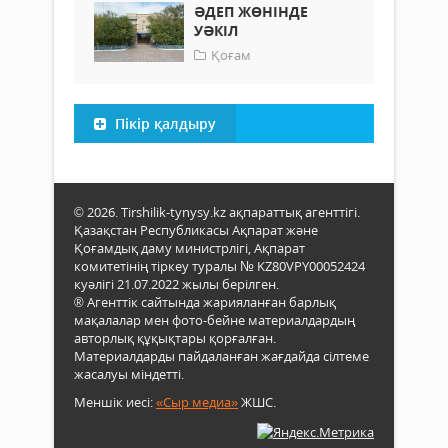
ӘДЕП ЖӨНІНДЕ
УӘКІЛ
Қоғам
Пікір қалдыру
© 2026. Tirshilik-tynysy.kz ақпараттық агенттігі.
Қазақстан Республикасы Ақпарат және
Қоғамдық даму министрлігі, Ақпарат
комитетінің тіркеу туралы № KZ80VPY00052424
куәлігі 21.07.2022 жылы берілген.
® Агенттік сайтында жарияланған барлық
мақалалар мен фото-бейне материалдардың
авторлық құқықтары қорғалған.
Материалдарды пайдаланған жағдайда сілтеме
жасалуы міндетті.
Меншік иесі:
«Сыр медиа»
ЖШС.