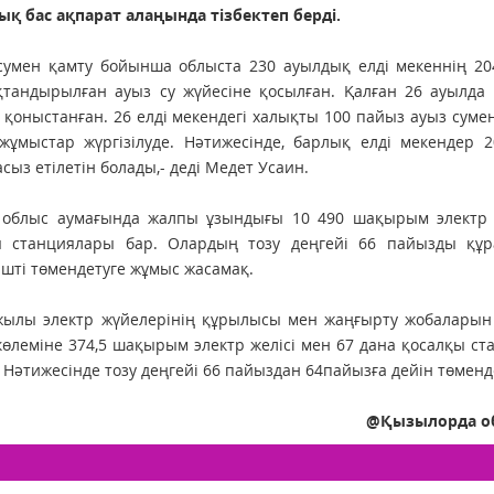
қ бас ақпарат алаңында тізбектеп берді.
сумен қамту бойынша облыста 230 ауылдық елді мекеннің 20
қтандырылған ауыз су жүйесіне қосылған. Қалған 26 ауылда
қоныстанған. 26 елді мекендегі халықты 100 пайыз ауыз сумен 
 жұмыстар жүргізілуде. Нәтижесінде, барлық елді мекендер
сыз етілетін болады,- деді Медет Усаин.
 облыс аумағында жалпы ұзындығы 10 490 шақырым электр же
ы станциялары бар. Олардың тозу деңгейі 66 пайызды құ
ішті төмендетуге жұмыс жасамақ.
жылы электр жүйелерінің құрылысы мен жаңғырту жобаларын ж
өлеміне 374,5 шақырым электр желісі мен 67 дана қосалқы ст
 Нәтижесінде тозу деңгейі 66 пайыздан 64пайызға дейін төмендет
@Қызылорда об