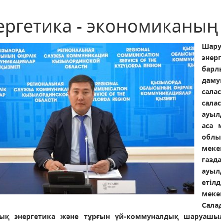
ергетика - экономиканың
Шару
энер
барл
даму
сала
сала
ауыл
аса 
облы
мек
газд
ауыл
етіл
меке
Сал
тық энергетика және тұрғын үй-коммуналдық шаруаш