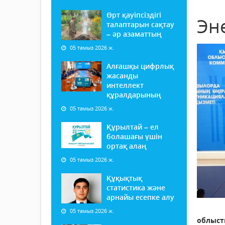
Өрт қауіпсіздігі
Эн
талаптарын сақтау
– әр азаматтың
05 тамыз 2026 ж.
Алғашқы цифрлық
жасанды
интеллект
құралдарының
05 тамыз 2026 ж.
Құрылтай – ел
болашағы үшін
ортақ алаң
05 тамыз 2026 ж.
Құқықтық
статистика және
арнайы есепке алу
05 тамыз 2026 ж.
облыс