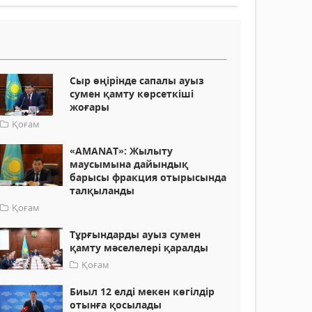
Сыр өңірінде сапалы ауыз
сумен қамту көрсеткіші
жоғары
Қоғам
«AMANAT»: Жылыту
маусымына дайындық
барысы фракция отырысында
талқыланды
Қоғам
Тұрғындарды ауыз сумен
қамту мәселелері қаралды
Қоғам
Биыл 12 елді мекен көгілдір
отынға қосылады