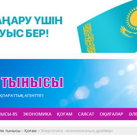
АҚПАРАТТЫҚ АГЕНТТІГІ
НЫСЫ-85
ЭКОНОМИКА
ҚОҒАМ
САЯСАТ
ОҚИҒАЛАР
ӘЛ
лік тынысы
»
Қоғам
» Энергетика - экономиканың драйвері