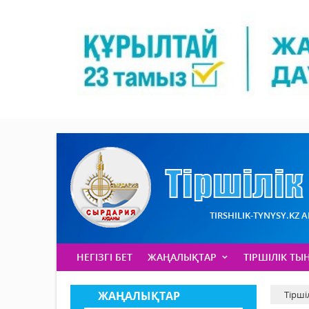
TIRSHILIK-TYNYSY.KZ 
НЕГІЗГІ БЕТ
ЖАҢАЛЫҚТАР
ТІРШІЛІК ТЫ
ЖАҢАЛЫҚТАР
Тірші