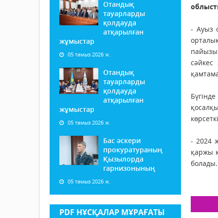
Отандық
облысты
тауарларды
қолдауда
- Ауыз 
атқарылған
орталы
жұмыстар
пайызы 
05 тамыз 2026 ж.
сәйкес
Отандық
қамтама
тауарларды
қолдауда
Бүгінде
атқарылған
қосалқ
жұмыстар
көрсетк
05 тамыз 2026 ж.
Бас әскери
- 2024 
прокуратураның
қаржы к
Қызылорда
болады.
гарнизонының
05 тамыз 2026 ж.
PDF НҰСҚАЛАР МҰРАҒАТЫ