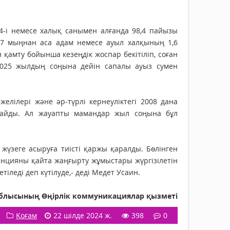
4-і немесе халық санымен алғанда 98,4 пайызы
 7 мыңнан аса адам немесе ауыл халқының 1,6
қамту бойынша кезеңдік жоспар бекітіліп, соған
 2025 жылдың соңына дейін сапалы ауыз сумен
лілері және әр-түрлі кернеуліктегі 2008 дана
райды. Ал жауапты мамандар жыл соңына бұл
үзеге асыруға тиісті қаржы қаралды. Бөлінген
анцияны қайта жаңғырту жұмыстары жүргізілетін
іледі деп күтілуде,- деді Медет Усаин.
лысының Өңірлік коммуникациялар қызметі
Қоғам
22 шілде 2024 ж.
398
0