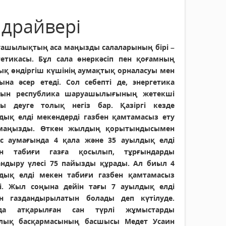
 драйвері
ашылықтың аса маңызды салаларының бірі –
гетикасы. Бұл сала өнеркәсіп пен қоғамның
ық өндіргіш күшінің аумақтық орналасуы мен
ына әсер етеді. Сол себепті де, энергетика
сын республика шаруашылығының жетекші
сы деуге толық негіз бар. Қазіргі кезде
дық елді мекендерді газбен қамтамасыз ету
маңызды. Өткен жылдың қорытындысымен
с аумағында 4 қала және 35 ауылдық елді
ен табиғи газға қосылып, тұрғындарды
андыру үлесі 75 пайызды құрады. Ал биыл 4
дық елді мекен табиғи газбен қамтамасыз
ді. Жыл соңына дейін тағы 7 ауылдық елді
н газдандырылатын болады деп күтілуде.
ада атқарылған сан түрлі жұмыстарды
ылық басқармасының басшысы Медет Усаин