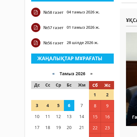
04 тамыз 2026 ж.
№58 газет
ҰҚС
01 тамыз 2026 ж.
№57 газет
28 шілде 2026 ж.
№56 газет
ЖАҢАЛЫҚТАР МҰРАҒАТЫ
«
Тамыз 2026 »
Дс
Сс
Ср
Бс
Жм
Сб
Жс
1
2
3
4
5
6
7
8
9
10
11
12
13
14
15
16
Г
17
18
19
20
21
22
23