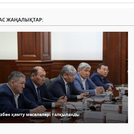
АС ЖАҢАЛЫҚТАР:
азбен қамту мәселелері талқыланды