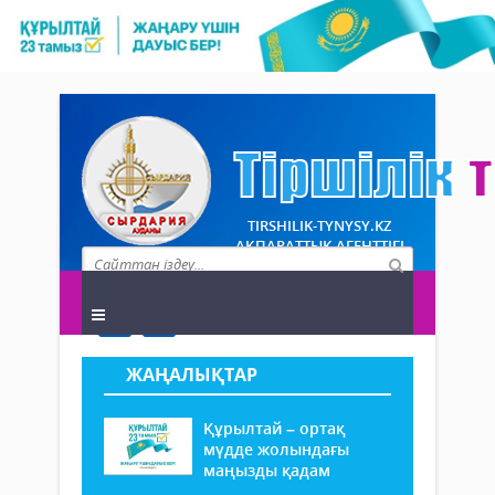
TIRSHILIK-TYNYSY.KZ
АҚПАРАТТЫҚ АГЕНТТІГІ
ЖАҢАЛЫҚТАР
Құрылтай – ортақ
мүдде жолындағы
маңызды қадам