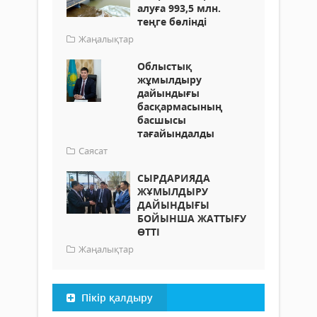
алуға 993,5 млн.
теңге бөлінді
Жаңалықтар
Облыстық
жұмылдыру
дайындығы
басқармасының
басшысы
тағайындалды
Саясат
СЫРДАРИЯДА
ЖҰМЫЛДЫРУ
ДАЙЫНДЫҒЫ
БОЙЫНША ЖАТТЫҒУ
ӨТТІ
Жаңалықтар
Пікір қалдыру