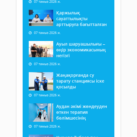
07 тамыз 2026 ж.
Қаржылық
сауаттылықты
арттыруға бағытталған
07 тамыз 2026 ж.
Ауыл шаруашылығы –
өңір экономикасының
негізгі
07 тамыз 2026 ж.
Жаңақорғанда су
тарату станциясы іске
қосылды
07 тамыз 2026 ж.
Аудан әкімі жөндеуден
өткен терапия
бөлімшесінің
07 тамыз 2026 ж.