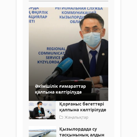
Әкімшілік ғимараттар
қалпына келтірілуде
Қорғаныс бөгеттері
қалпына келтірілуде
Жаңалықтар
Қызылордада су
тасқынының алдын