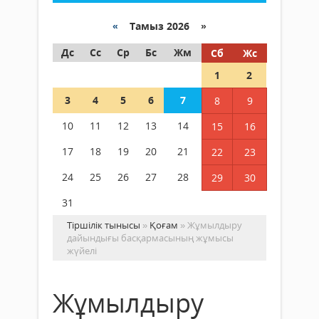
«
Тамыз 2026 »
Дс
Сс
Ср
Бс
Жм
Сб
Жс
1
2
3
4
5
6
7
8
9
10
11
12
13
14
15
16
17
18
19
20
21
22
23
24
25
26
27
28
29
30
31
Тіршілік тынысы
»
Қоғам
» Жұмылдыру
дайындығы басқармасының жұмысы
жүйелі
Жұмылдыру