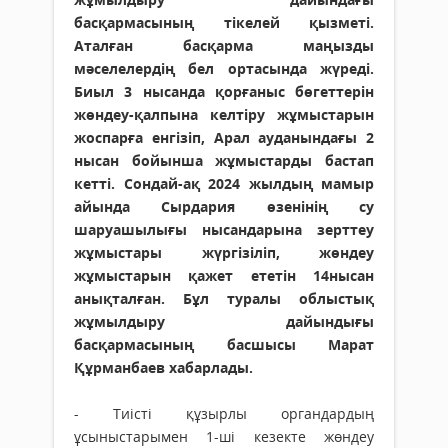
басқармасының тікелей қызметі.
Аталған басқарма маңызды
мәселелердің бел ортасында жүреді.
Биыл 3 нысанда қорғаныс бөгеттерін
жөндеу-қалпына келтіру жұмыстарын
жоспарға енгізіп, Арал ауданындағы 2
нысан бойынша жұмыстарды бастап
кетті. Сондай-ақ 2024 жылдың мамыр
айында Сырдария өзенінің су
шаруашылығы нысандарына зерттеу
жұмыстары жүргізіліп, жөндеу
жұмыстарын қажет ететін 14нысан
анықталған. Бұл туралы облыстық
жұмылдыру дайындығы
басқармасының басшысы Марат
Құрманбаев хабарлады.
- Тиісті құзырлы органдардың
ұсыныстарымен 1-ші кезекте жөндеу