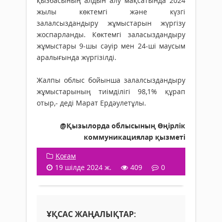
қызбасының алдын алу мақсатында 2024
жылы көктемгі және күзгі
залалсыздандыру жұмыстарын жүргізу
жоспарланды. Көктемгі заласыздандыру
жұмыстары 9-шы сәуір мен 24-ші маусым
аралығында жүргізілді.
Жалпы облыс бойынша залалсыздандыру
жұмыстарының тиімділігі 98,1% құрап
отыр,- деді Марат Ердәулетұлы.
@Қызылорда облысының Өңірлік
коммуникациялар қызметі
Қоғам
19 шілде 2024 ж.
409
0
ҰҚСАС ЖАҢАЛЫҚТАР: