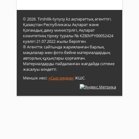
© 2026. Tirshilik-tynysy.kz ақпараттық агенттігі.
Қазақстан Республикасы Ақпарат және
Қоғамдық даму министрлігі, Ақпарат
комитетінің тіркеу туралы № KZ80VPY00052424
куәлігі 21.07.2022 жылы берілген.
® Агенттік сайтында жарияланған барлық
мақалалар мен фото-бейне материалдардың
авторлық құқықтары қорғалған.
Материалдарды пайдаланған жағдайда сілтеме
жасалуы міндетті.
Меншік иесі:
«Сыр медиа»
ЖШС.