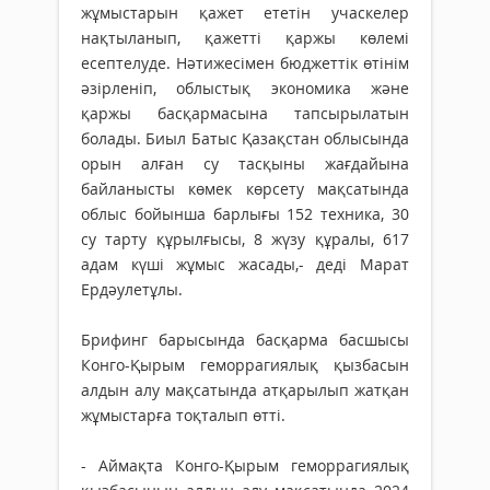
жұмыстарын қажет ететін учаскелер
нақтыланып, қажетті қаржы көлемі
есептелуде. Нәтижесімен бюджеттік өтінім
әзірленіп, облыстық экономика және
қаржы басқармасына тапсырылатын
болады. Биыл Батыс Қазақстан облысында
орын алған су тасқыны жағдайына
байланысты көмек көрсету мақсатында
облыс бойынша барлығы 152 техника, 30
су тарту құрылғысы, 8 жүзу құралы, 617
адам күші жұмыс жасады,- деді Марат
Ердәулетұлы.
Брифинг барысында басқарма басшысы
Конго-Қырым геморрагиялық қызбасын
алдын алу мақсатында атқарылып жатқан
жұмыстарға тоқталып өтті.
- Аймақта Конго-Қырым геморрагиялық