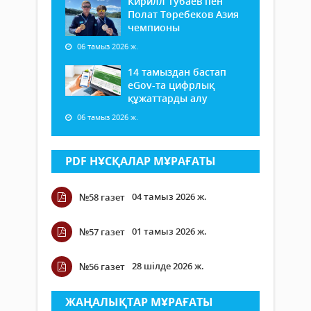
Кирилл Тубаев пен
Полат Төребеков Азия
чемпионы
06 тамыз 2026 ж.
14 тамыздан бастап
еGov-та цифрлық
құжаттарды алу
06 тамыз 2026 ж.
PDF НҰСҚАЛАР МҰРАҒАТЫ
04 тамыз 2026 ж.
№58 газет
01 тамыз 2026 ж.
№57 газет
28 шілде 2026 ж.
№56 газет
ЖАҢАЛЫҚТАР МҰРАҒАТЫ