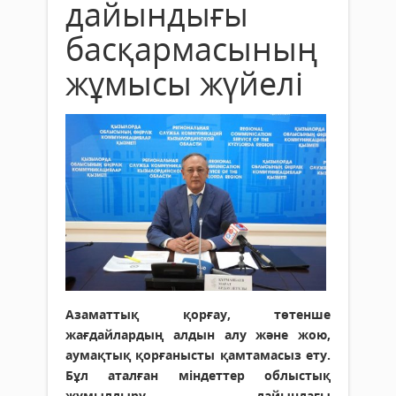
дайындығы
басқармасының
жұмысы жүйелі
Азаматтық қорғау, төтенше
жағдайлардың алдын алу және жою,
аумақтық қорғанысты қамтамасыз ету.
Бұл аталған міндеттер облыстық
жұмылдыру дайындағы